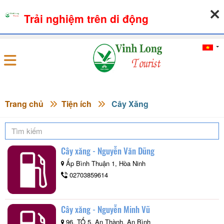
Trải nghiệm trên di động
08-08-2026, 05:38:40
THỜI TIẾT
TỶ GIÁ NGOẠI TỆ
Đăng nhập
Trang chủ
Tiện ích
Cây Xăng
Cây xăng - Nguyễn Văn Dũng
Ấp Bình Thuận 1, Hòa Ninh
02703859614
Cây xăng - Nguyễn Minh Vũ
96, TỔ 5, An Thành, An Bình