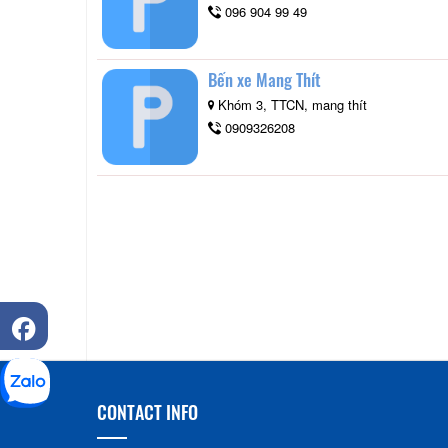
096 904 99 49
Bến xe Mang Thít
Khóm 3, TTCN, mang thít
0909326208
CONTACT INFO