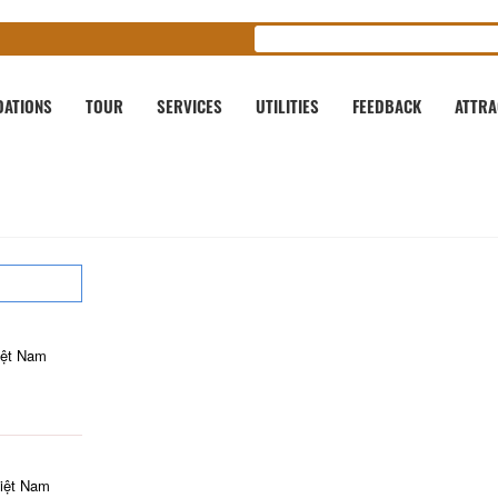
ATIONS
TOUR
SERVICES
UTILITIES
FEEDBACK
ATTRA
iệt Nam
Việt Nam