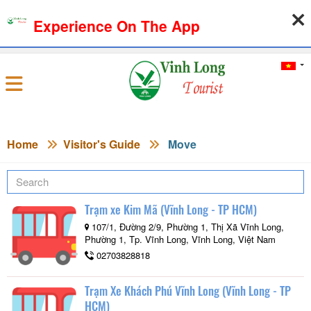
Experience On The App
06-08-2026, 08:43:04
WEATHER
EXCHANGE RATE
Sign in
Home
Visitor's Guide
Move
Trạm xe Kim Mã (Vĩnh Long - TP HCM)
107/1, Đường 2/9, Phường 1, Thị Xã Vĩnh Long,
Phường 1, Tp. Vĩnh Long, Vĩnh Long, Việt Nam
02703828818
Trạm Xe Khách Phú Vĩnh Long (Vĩnh Long - TP
HCM)