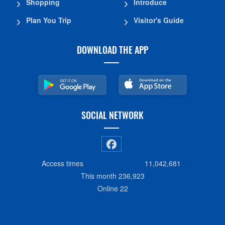
Shopping
Introduce
Plan You Trip
Visitor's Guide
DOWNLOAD THE APP
SOCIAL NETWORK
Access times
11,042,681
This month
236,923
Online
22