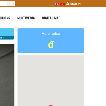
SIGN IN
CTIONS
MULTIMEDIA
DIGITAL MAP
Refer price
(s))
đ