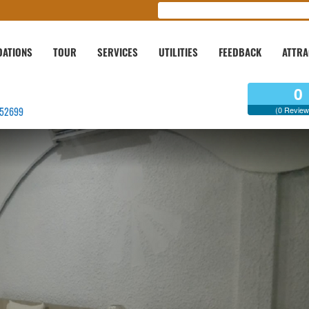
ATIONS
TOUR
SERVICES
UTILITIES
FEEDBACK
ATTRA
0
.852699
(0 Review