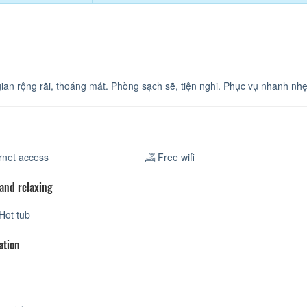
ian rộng rãi, thoáng mát. Phòng sạch sẽ, tiện nghi. Phục vụ nhanh nhẹ
rnet access
Free wifi
 and relaxing
Hot tub
ation