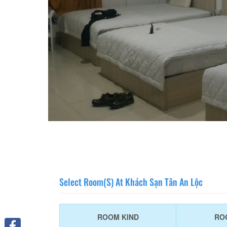
Select Room(s) At Khách Sạn Tân An Lộc
ROOM KIND
RO