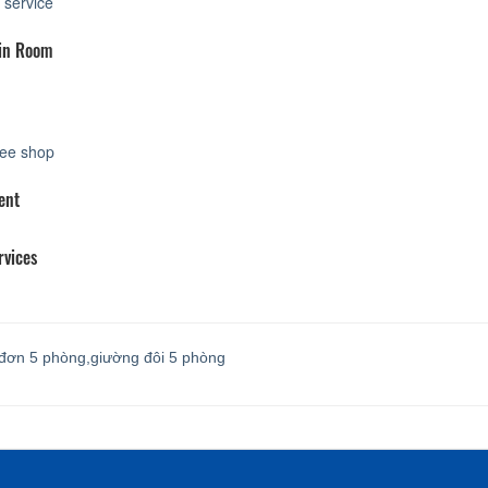
 service
 in Room
ee shop
ent
rvices
đơn 5 phòng,giường đôi 5 phòng