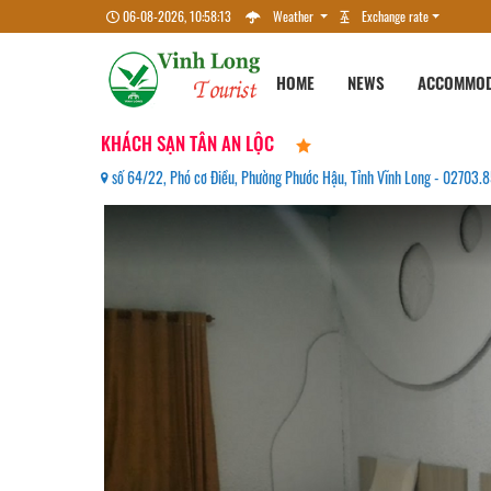
06-08-2026, 10:58:13
Weather
Exchange rate
HOME
NEWS
ACCOMMOD
KHÁCH SẠN TÂN AN LỘC
số 64/22, Phó cơ Điều, Phường Phước Hậu, Tỉnh Vĩnh Long - 02703