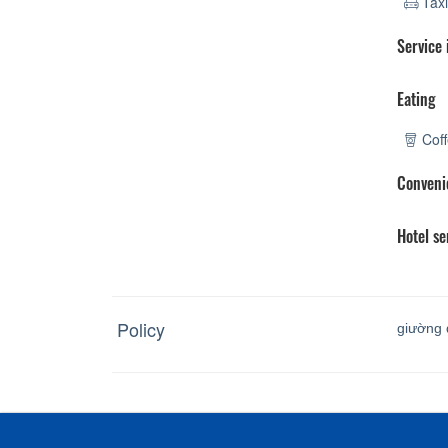
Taxi
Service
Eating
Coff
Conveni
Hotel se
Policy
giường 