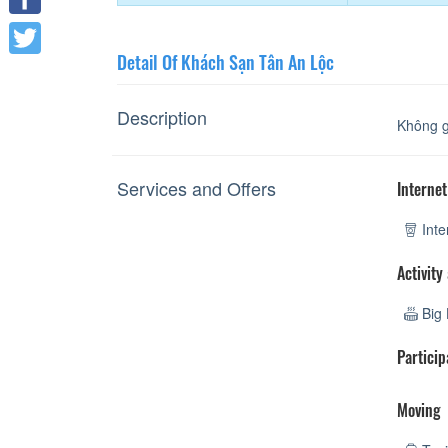
Facebook
Detail Of Khách Sạn Tân An Lộc
Twitter
Description
Không g
Services and Offers
Internet
Inte
Activity
Big 
Particip
Moving