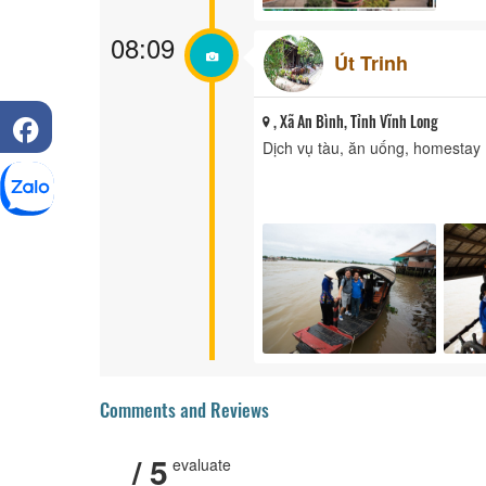
08:09
Út Trinh
, Xã An Bình, Tỉnh Vĩnh Long
Dịch vụ tàu, ăn uống, homestay
Comments and Reviews
/ 5
evaluate