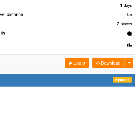
1
days
avel distance
km
2
places
ts
s
Like
0
Download
2 places