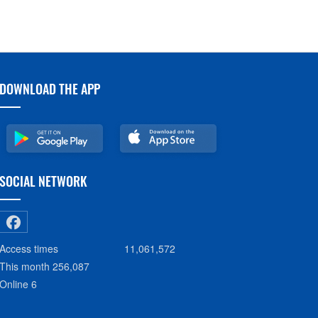
DOWNLOAD THE APP
SOCIAL NETWORK
Access times
11,061,572
This month
256,087
Online
6