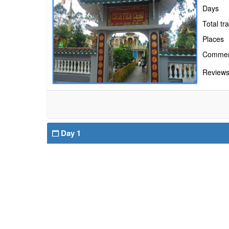
Days
Total tr
Places
Commen
Review
Day 1