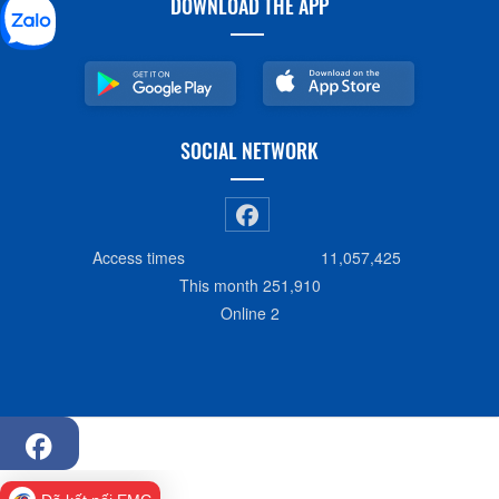
DOWNLOAD THE APP
SOCIAL NETWORK
Access times
11,057,425
This month
251,910
Online
2