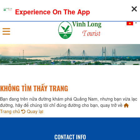
06-08-2026, 07:32:36
WEATHER
EXCHANGE RATE
Experience On The App
Sign in
KHÔNG TÌM THẤY TRANG
Bạn đang trên nửa đường khám phá Quảng Nam, nhưng bạn vừa lạc
đường, hãy để chúng tôi chỉ đúng đường cho bạn, quay trở về
Trang chủ
Quay lại
CONTACT INFO