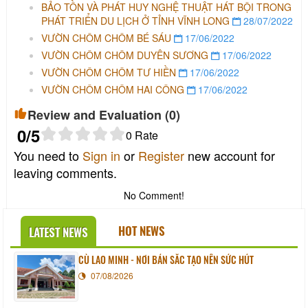
BẢO TỒN VÀ PHÁT HUY NGHỆ THUẬT HÁT BỘI TRONG
PHÁT TRIỂN DU LỊCH Ở TỈNH VĨNH LONG
28/07/2022
VƯỜN CHÔM CHÔM BÉ SÁU
17/06/2022
VƯỜN CHÔM CHÔM DUYÊN SƯƠNG
17/06/2022
VƯỜN CHÔM CHÔM TƯ HIỀN
17/06/2022
VƯỜN CHÔM CHÔM HAI CÔNG
17/06/2022
Review and Evaluation (
0
)
0
/5
0
Rate
You need to
Sign in
or
Register
new account for
leaving comments.
No Comment!
HOT NEWS
LATEST NEWS
CÙ LAO MINH - NƠI BẢN SẮC TẠO NÊN SỨC HÚT
07/08/2026