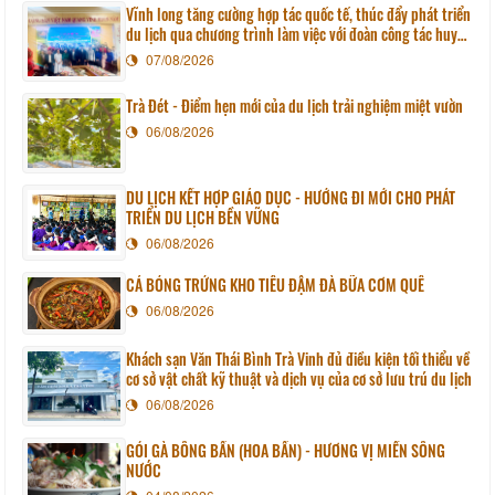
Vĩnh long tăng cường hợp tác quốc tế, thúc đẩy phát triển
du lịch qua chương trình làm việc với đoàn công tác huyện
Sunchang (Hàn quốc)
07/08/2026
Trà Đét - Điểm hẹn mới của du lịch trải nghiệm miệt vườn
06/08/2026
DU LỊCH KẾT HỢP GIÁO DỤC - HƯỚNG ĐI MỚI CHO PHÁT
TRIỂN DU LỊCH BỀN VỮNG
06/08/2026
CÁ BÓNG TRỨNG KHO TIÊU ĐẬM ĐÀ BỮA CƠM QUÊ
06/08/2026
Khách sạn Văn Thái Bình Trà Vinh đủ điều kiện tối thiểu về
cơ sở vật chất kỹ thuật và dịch vụ của cơ sở lưu trú du lịch
06/08/2026
GỎI GÀ BÔNG BẦN (HOA BẦN) - HƯƠNG VỊ MIỀN SÔNG
NƯỚC