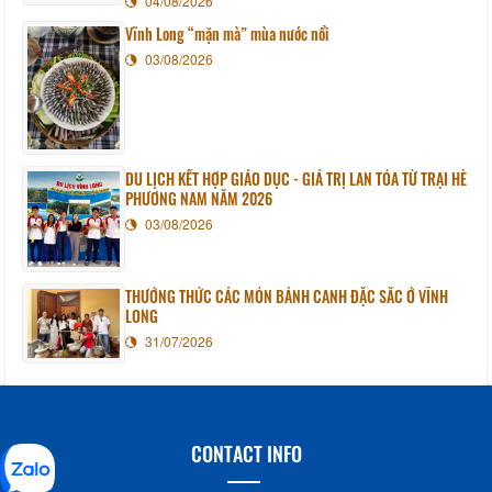
04/08/2026
Vĩnh Long “mặn mà” mùa nước nổi
03/08/2026
DU LỊCH KẾT HỢP GIÁO DỤC - GIÁ TRỊ LAN TỎA TỪ TRẠI HÈ
PHƯƠNG NAM NĂM 2026
03/08/2026
THƯỞNG THỨC CÁC MÓN BÁNH CANH ĐẶC SẮC Ở VĨNH
LONG
31/07/2026
CONTACT INFO