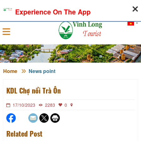
08-08-2026, 02:34:33
WEATHER
EXCHANGE RATE
Experience On The App
Sign in
Home
News point
KDL Chợ nổi Trà Ôn
17/10/2023
2283
0
Related Post