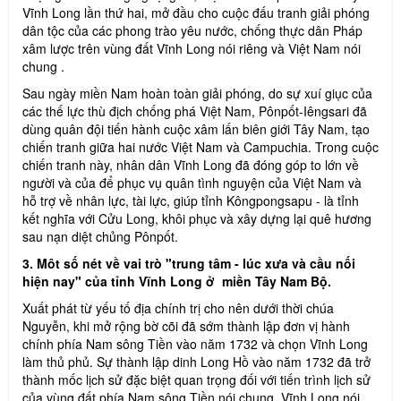
Vĩnh Long lần thứ hai, mở đầu cho cuộc đấu tranh giải phóng
dân tộc của các phong trào yêu nước, chống thực dân Pháp
xâm lược trên vùng đất Vĩnh Long nói riêng và Việt Nam nói
chung .
Sau ngày miền Nam hoàn toàn giải phóng, do sự xuí giục của
các thế lực thù địch chống phá Việt Nam, Pônpốt-Iêngsari đã
dùng quân đội tiến hành cuộc xâm lấn biên giới Tây Nam, tạo
chiến tranh giữa hai nước Việt Nam và Campuchia. Trong cuộc
chiến tranh này, nhân dân Vĩnh Long đã đóng góp to lớn về
người và của để phục vụ quân tình nguyện của Việt Nam và
hỗ trợ về nhân lực, tài lực, giúp tỉnh Kôngpongsapu - là tỉnh
kết nghĩa với Cửu Long, khôi phục và xây dựng lại quê hương
sau nạn diệt chủng Pônpốt.
3. Môt số nét về vai trò "trung tâm - lúc xưa và cầu nối
hiện nay" của tỉnh Vĩnh Long ở miền Tây Nam Bộ.
Xuất phát từ yếu tố địa chính trị cho nên dưới thời chúa
Nguyễn, khi mở rộng bờ cõi đã sớm thành lập đơn vị hành
chính phía Nam sông Tiền vào năm 1732 và chọn Vĩnh Long
làm thủ phủ. Sự thành lập dinh Long Hồ vào năm 1732 đã trở
thành mốc lịch sử đặc biệt quan trọng đối với tiến trình lịch sử
của vùng đất phía Nam sông Tiền nói chung, Vĩnh Long nói