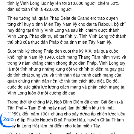
tỉnh lỵ Vĩnh Long lúc này lên tới 210.000 người, chiếm 50%
dân số toàn tỉnh là 423.000 người.
Thiếu tướng hải quân Pháp Delat de Grandierc trao quyền
tổng chỉ huy 3 tỉnh Miền Tây Nam Kỳ cho đại tá Raboul, bộ chỉ
huy đóng tại tỉnh lỵ Vĩnh Long và sau khi chiếm được thành
Vĩnh Long, Pháp đặt trụ sở tại tỉnh lỵ. Tỉnh Vĩnh Long trở thành
thủ phủ của thực dân Pháp ở ba tỉnh miền Tây Nam Kỳ.
Suốt thời kỳ chống Pháp đến cuối thế kỷ XIX, trải qua cuộc
khởi nghĩa Nam Kỳ 1940, cách mạng Tháng Tám năm 1945 và
trong 9 năm kháng chiến chống thực dân Pháp, Vĩnh Long tuy
là một tỉnh nhưng những xung đột về chính trị diễn ra gay gắt
do tính chất xung yếu và tinh thần đấu tranh cách mạng của
quần chúng nhân dân nên kẻ thù tìm cách tiêu diệt. Do đó,
cuộc đọ sức giữa lực lượng cách mạng và phản cách mạng tại
Vĩnh Long luôn ở một cường độ cao.
Trong thời kỳ chống Mỹ, Ngô Đình Diệm đã chọn Cái Sơn (xã
Tân Phú – Tam Bình ngày nay) làm thí điểm khu trù mật
(1959), đến năm 1961 chúng cho xây dựng ấp chiến lược kiễu
mẫu ở ấp Phước Ngươn B xã Phước Hậu, huyện Châu Thành
(nay là Long Hồ) làm thí điểm cho toàn miền Tây.