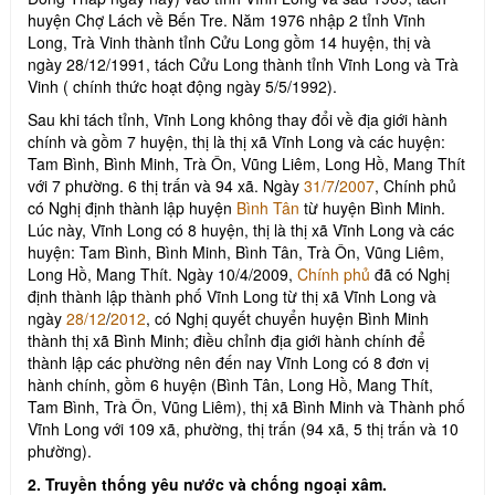
huyện Chợ Lách về Bến Tre. Năm 1976 nhập 2 tỉnh Vĩnh
Long, Trà Vinh thành tỉnh Cửu Long gồm 14 huyện, thị và
ngày 28/12/1991, tách Cửu Long thành tỉnh Vĩnh Long và Trà
Vinh ( chính thức hoạt động ngày 5/5/1992).
Sau khi tách tỉnh, Vĩnh Long không thay đổi về địa giới hành
chính và gồm 7 huyện, thị là thị xã Vĩnh Long và các huyện:
Tam Bình, Bình Minh, Trà Ôn, Vũng Liêm, Long Hồ, Mang Thít
với 7 phường. 6 thị trấn và 94 xã. Ngày
31/7
/
2007
, Chính phủ
có Nghị định thành lập huyện
Bình Tân
từ huyện Bình Minh.
Lúc này, Vĩnh Long có 8 huyện, thị là thị xã Vĩnh Long và các
huyện: Tam Bình, Bình Minh, Bình Tân, Trà Ôn, Vũng Liêm,
Long Hồ, Mang Thít. Ngày 10/4/2009,
Chính phủ
đã có Nghị
định thành lập thành phố Vĩnh Long từ thị xã Vĩnh Long và
ngày
28/12
/
2012
, có Nghị quyết chuyển huyện Bình Minh
thành thị xã Bình Minh; điều chỉnh địa giới hành chính để
thành lập các phường nên đến nay Vĩnh Long có 8 đơn vị
hành chính, gồm 6 huyện (Bình Tân, Long Hồ, Mang Thít,
Tam Bình, Trà Ôn, Vũng Liêm), thị xã Bình Minh và Thành phố
Vĩnh Long với 109 xã, phường, thị trấn (94 xã, 5 thị trấn và 10
phường).
2. Truyền thống yêu nước và chống ngoại xâm.