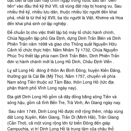
tiến" vào đầu thế kỷ thứ VII, cả vùng đất này bị hoang vu. Sau
nhiều thế kỷ, nhiều lưu dân, thuộc nhiều tộc người đến khai
phá, nhất là từ thế kỷ XVII, ba tộc người là Việt, Khơme và Hoa
đến khai phá sinh cơ lập nghiệp .
Để chuẩn bị cho việc thiết lập bộ máy tổ chức hành chính,
Chúa Nguyễn lập phủ Gia Định, dựng Dinh Trấn Biên và Dinh
Phiên Trấn năm 1698 và giao cho Thống suất Nguyễn Hữu
Cảnh tổ chức thực hiện. Năm Nhâm Tý 1732, Chúa Nguyễn
Phúc Trú thiết lập phía nam Dinh Trấn Biên, Dinh Phiên Trấn
đơn vị hành chánh mới là Long Hồ Dinh, Châu Định Viễn .
Lỵ sở Long Hồ đóng ở thôn An Bình Đông, huyện Kiến Đăng,
thường gọi là Cái Bè (Mỹ Tho). Năm 1757, chuyển về phía
Nam sông Tiền thuộc xứ Tầm Bào, thôn Long Hồ (tức địa
phận thành phố Vĩnh Long ngày nay).
Địa giới Dinh Long Hồ gồm cả dãy đồng bằng sông Tiền và
sông hậu, gồm cả tỉnh Bến Tre, Trà Vinh, An Giang ngày nay.
Sau năm 1749, Dinh Long Hồ được mở rộng thêm, nhập vùng
đất Long Xuyên, Kiên Giang, Trấn Di (Minh Hải), Trấn Giang
(Cần Thơ), cả một vùng rộng lớn từ biển Đông đến giáp
Campuchia, vị trí Dinh Long Hồ là trung tâm của châu thổ