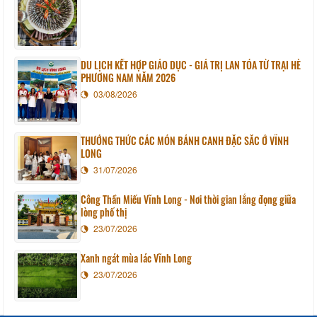
DU LỊCH KẾT HỢP GIÁO DỤC - GIÁ TRỊ LAN TỎA TỪ TRẠI HÈ
PHƯƠNG NAM NĂM 2026
03/08/2026
THƯỞNG THỨC CÁC MÓN BÁNH CANH ĐẶC SẮC Ở VĨNH
LONG
31/07/2026
Công Thần Miếu Vĩnh Long - Nơi thời gian lắng đọng giữa
lòng phố thị
23/07/2026
Xanh ngát mùa lác Vĩnh Long
23/07/2026