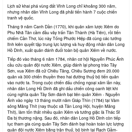
Lịch sử khai phá vùng đất Vĩnh Long chỉ khoảng 300 năm,
nhưng nhân dân Vĩnh Long đã phải tiến hành 7 cuộc chiến
tranh vệ quốc.
Tháng 9 năm Canh Dần (1770), khi quân xâm lược Xiêm do
Phu Nhã Tân cầm đầu vây trấn Tân Thành (Hà Tiên), rồi tiến
chiếm Cần Thơ, lúc này Tống Phước Hiệp đã cùng các tướng
lĩnh kiên quyết tập trung lực lượng và huy động nhân dân Long
Hồ Dinh, xuất quân đánh đuổi toàn bộ quân Xiêm về nước.
Tiếp đó vào tháng 6 năm 1784, nhân cơ hội Nguyễn Phúc Ánh
cầu cứu quân đội nước Xiêm, giúp đánh lại phong trào Tây
Sơn, vua Xiêm đã cử Chiêu Tăng, Chiêu Sương đem 20.000
quân và 300 chiến thuyền theo hai đường thuỷ bộ tiến quân
vào nước ta. Trong cuộc chiến đấu chống ngoại xâm lần này,
nhân dân Long Hồ Dinh đã ghi dấu chiến công oanh liệt khi
cùng nghĩa quân Tây Sơn đánh bại liên quân Xiêm - Nguyễn
Ánh vào ngày 13 tháng mười năm Giáp Thìn (1784) tại Vàm
sông Măng Thít (nay thuộc xã Tân Long Hội, huyện Măng
Thít), làm tổn thất nhiều quân Xiêm và tướng giặc là Thác Sĩ
Đa bị thương nặng. Sau đó, nhân dân Long Hồ Dinh còn tiếp
tục tham gia cùng quân Tây Sơn đánh bại hoàn toàn lực lượng
quân đội nước Xiêm bằng trận thuỷ, bộ binh tại Rạch Gầm-