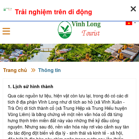
06-08-2026, 04:00:15
THỜI TIẾT
TỶ GIÁ NGOẠI TỆ
Trải nghiệm trên di động
Đăng nhập
Trang chủ
Thông tin
1. Lịch sử hình thành
Qua các nguồn tư liệu, hiện vật còn lưu lại, trong đó có các di
tích ở địa phận Vĩnh Long như di tích ao hồ (xã Vĩnh Xuân -
Trà Ôn) di tích thành cổ (xã Trung Hiệp và Trung Hiếu huyện
Vũng Liêm) là bằng chứng về một nền văn hóa cổ đã từng
hưng thịnh trên miền đất này vào những thế kỷ đầu công
nguyên. Nhưng sau đó, nền văn hóa này rơi vào cảnh suy tàn
do tác động đột biến về địa lý - sinh thái và kinh tế - xã hội,
đặc biệt là địa bàn này chìm ngập trong nước sau lần "biển