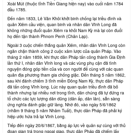
Xoài Mút (thuộc tỉnh Tiền Giang hiện nay) vào cuối năm 1784
đầu 1785.
Đến năm 1833, Lê Văn Khôi khởi binh chống lại triều đình và
quân Xiêm cầu viện, quan binh và nhân dân Vĩnh Long đã
không những đuổi quân Xiêm ra khỏi Nam Kỳ mà lại còn đuổi
họ đến tận thành Phnom Penh (Chân Lạp).
Ngoài 3 cuộc chiến thắng quân Xiêm, nhân dân Vĩnh Long còn
ngăn chặn thành công 2 cuộc xâm lược của quân Pháp. Vào
tháng 2 năm 1859, khi thực dân Pháp tấn công thành Gia Định
lần thứ I, nhân dân Vĩnh long và các vùng phụ cận đã tình
nguyện đóng góp tiền của và con người để cùng với các quan
quân địa phương tham gia chống giặc. Đến tháng 5 năm 1862,
sau khi đánh chiếm 3 tỉnh miền Đông Nam Kỳ, thực dân Pháp
đã tấn công Vĩnh long. Lúc này quan quân triều đình đã bỏ
thành nhưng tại nhiều nơi trong tỉnh, dân chúng đã tự đứng ra
tổ chức các lực lượng dân dũng (dân ấp, dân lân), sẳn sàng
ứng nghĩa đánh giặc giữ làng. Nhờ đó, vào ngày 5/6/1862
(nhằm 9 tháng 5 năm Nhâm Tuất), thực dân Pháp đã phải ký
hiệp ước hứa trả lại Vĩnh Long.
Tiếp đến ngày 20/6/1867, bằng áp lực về quân sự cùng với thủ
đoạn gian trá trong ngoại giao, thực dân Pháp đã chiếm lấy