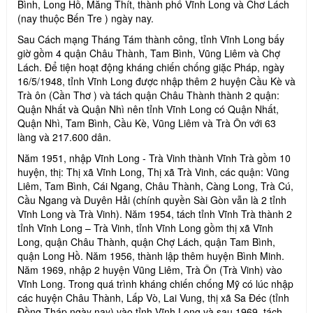
Bình, Long Hồ, Măng Thít, thành phố Vĩnh Long và Chơ Lách
(nay thuộc Bến Tre ) ngày nay.
Sau Cách mạng Tháng Tám thành công, tỉnh Vĩnh Long bấy
giờ gồm 4 quận Châu Thành, Tam Bình, Vũng Liêm và Chợ
Lách. Để tiện hoạt động kháng chiến chống giặc Pháp, ngày
16/5/1948, tỉnh Vĩnh Long được nhập thêm 2 huyện Cầu Kè và
Trà ôn (Cần Thơ ) và tách quận Châu Thành thành 2 quận:
Quận Nhất và Quận Nhì nên tỉnh Vĩnh Long có Quận Nhất,
Quận Nhì, Tam Bình, Cầu Kè, Vũng Liêm và Trà Ôn với 63
làng và 217.600 dân.
Năm 1951, nhập Vĩnh Long - Trà Vinh thành Vĩnh Trà gồm 10
huyện, thị: Thị xã Vĩnh Long, Thị xã Trà Vinh, các quận: Vũng
Liêm, Tam Bình, Cái Ngang, Châu Thành, Càng Long, Trà Cú,
Cầu Ngang và Duyên Hải (chính quyền Sài Gòn vẫn là 2 tỉnh
Vĩnh Long và Trà Vinh). Năm 1954, tách tỉnh Vĩnh Trà thành 2
tỉnh Vĩnh Long – Trà Vinh, tỉnh Vĩnh Long gồm thị xã Vĩnh
Long, quận Châu Thành, quận Chợ Lách, quận Tam Bình,
quận Long Hồ. Năm 1956, thành lập thêm huyện Bình Minh.
Năm 1969, nhập 2 huyện Vũng Liêm, Trà Ôn (Trà Vinh) vào
Vĩnh Long. Trong quá trình kháng chiến chống Mỹ có lúc nhập
các huyện Châu Thành, Lấp Vò, Lai Vung, thị xã Sa Đéc (tỉnh
Đồng Tháp ngày nay) vào tỉnh Vĩnh Long và sau 1969, tách