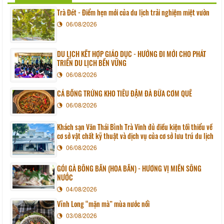
Trà Đét - Điểm hẹn mới của du lịch trải nghiệm miệt vườn
06/08/2026
DU LỊCH KẾT HỢP GIÁO DỤC - HƯỚNG ĐI MỚI CHO PHÁT
TRIỂN DU LỊCH BỀN VỮNG
06/08/2026
CÁ BỐNG TRỨNG KHO TIÊU ĐẬM ĐÀ BỮA CƠM QUÊ
06/08/2026
Khách sạn Văn Thái Bình Trà Vinh đủ điều kiện tối thiểu về
cơ sở vật chất kỹ thuật và dịch vụ của cơ sở lưu trú du lịch
06/08/2026
GỎI GÀ BÔNG BẦN (HOA BẦN) - HƯƠNG VỊ MIỀN SÔNG
NƯỚC
04/08/2026
Vĩnh Long “mặn mà” mùa nước nổi
03/08/2026