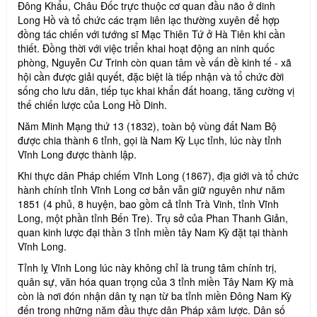
Đông Khẩu, Châu Đốc trực thuộc cơ quan đầu não ở dinh
Long Hồ và tổ chức các trạm liên lạc thường xuyên để hợp
đồng tác chiến với tướng sĩ Mạc Thiên Tứ ở Hà Tiên khi cần
thiết. Đồng thời với việc triển khai hoạt động an ninh quốc
phòng, Nguyễn Cư Trinh còn quan tâm về vấn đề kinh tế - xã
hội cần được giải quyết, đặc biệt là tiếp nhận và tổ chức đời
sống cho lưu dân, tiếp tục khai khẩn đất hoang, tăng cường vị
thế chiến lược của Long Hồ Dinh.
Năm Minh Mạng thứ 13 (1832), toàn bộ vùng đất Nam Bộ
được chia thành 6 tỉnh, gọi là Nam Kỳ Lục tỉnh, lúc này tỉnh
Vĩnh Long được thành lập.
Khi thực dân Pháp chiếm Vĩnh Long (1867), địa giới và tổ chức
hành chính tỉnh Vĩnh Long cơ bản vẫn giữ nguyên như năm
1851 (4 phủ, 8 huyện, bao gồm cả tỉnh Trà Vinh, tỉnh Vĩnh
Long, một phần tỉnh Bến Tre). Trụ sở của Phan Thanh Giản,
quan kinh lược đại thần 3 tỉnh miền tây Nam Kỳ đặt tại thành
Vĩnh Long.
Tỉnh lỵ Vĩnh Long lúc này không chỉ là trung tâm chính trị,
quân sự, văn hóa quan trọng của 3 tỉnh miền Tây Nam Kỳ mà
còn là nơi đón nhận dân tỵ nạn từ ba tỉnh miền Đông Nam Kỳ
đến trong những năm đầu thực dân Pháp xâm lược. Dân số