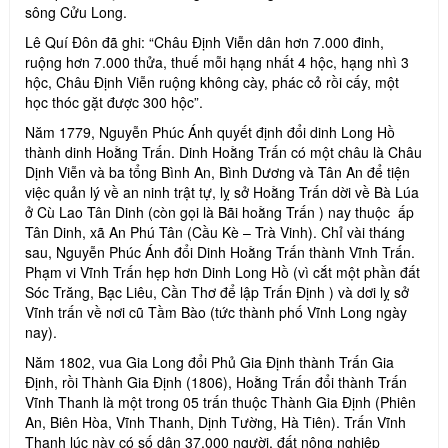
sông Cửu Long.
Lê Quí Đôn đã ghi: “Châu Định Viễn dân hơn 7.000 đinh,
ruộng hơn 7.000 thửa, thuế mỗi hạng nhất 4 hộc, hạng nhì 3
hộc, Châu Định Viễn ruộng không cày, phác cỏ rồi cấy, một
học thóc gặt được 300 hộc”.
Năm 1779, Nguyễn Phúc Ánh quyết định đổi dinh Long Hồ
thành dinh Hoằng Trấn. Dinh Hoằng Trấn có một châu là Châu
Dịnh Viễn và ba tổng Bình An, Bình Dương và Tân An để tiện
việc quản lý về an ninh trật tự, lỵ sở Hoằng Trấn dời về Bà Lúa
ở Cù Lao Tân Dinh (còn gọi là Bãi hoằng Trấn ) nay thuộc ấp
Tân Dinh, xã An Phú Tân (Cầu Kè – Trà Vinh). Chỉ vài tháng
sau, Nguyễn Phúc Ánh đổi Dinh Hoằng Trấn thành Vĩnh Trấn.
Phạm vi Vĩnh Trấn hẹp hơn Dinh Long Hồ (vì cắt một phần đất
Sóc Trăng, Bạc Liêu, Cần Thơ để lập Trấn Định ) và dơi lỵ sở
Vĩnh trấn về nơi cũ Tầm Bào (tức thành phố Vĩnh Long ngày
nay).
Năm 1802, vua Gia Long đổi Phủ Gia Định thành Trấn Gia
Định, rồi Thành Gia Định (1806), Hoằng Trấn đổi thành Trấn
Vĩnh Thanh là một trong 05 trấn thuộc Thành Gia Định (Phiên
An, Biên Hòa, Vĩnh Thanh, Dịnh Tường, Hà Tiên). Trấn Vĩnh
Thanh lúc này có số dân 37.000 người, đất nông nghiệp