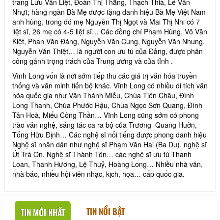
trang Lưu Văn Liệt, Đoàn Thị Thắng, Thạch Thia, Lê Văn
Nhựt; hàng ngàn Bà Mẹ được tặng danh hiệu Bà Mẹ Việt Nam
anh hùng, trong đó mẹ Nguyễn Thị Ngọt và Mai Thị Nhi có 7
liệt sĩ, 26 mẹ có 4-5 liệt sĩ… Các đồng chí Phạm Hùng, Võ Văn
Kiệt, Phan Văn Đáng, Nguyễn Văn Cung, Nguyễn Văn Nhung,
Nguyễn Văn Thiệt… là người con ưu tú của Đảng, được phân
công gánh trọng trách của Trung ương và của tỉnh .
Vĩnh Long vốn là nơi sớm tiếp thu các giá trị văn hóa truyền
thống và văn minh tiến bộ khác. Vĩnh Long có nhiều di tích văn
hóa quốc gia như Văn Thánh Miếu, Chùa Tiên Châu, Đình
Long Thanh, Chùa Phước Hậu, Chùa Ngọc Sơn Quang, Đình
Tân Hoà, Miếu Công Thần… Vĩnh Long cũng sớm có phong
trào văn nghệ, sáng tác ca ra bộ của Trương Quang Huờn,
Tống Hữu Định… Các nghệ sĩ nổi tiếng được phong danh hiệu
Nghệ sĩ nhân dân như nghệ sĩ Phạm Văn Hai (Ba Du), nghệ sĩ
Út Trà Ôn, Nghệ sĩ Thành Tôn… các nghệ sĩ ưu tú Thanh
Loan, Thanh Hương, Lệ Thuỷ, Hoàng Long… Nhiều nhà văn,
nhà báo, nhiều hội viên nhạc, kịch, họa… cấp quốc gia.
TIN NỔI BẬT
TIN MỚI NHẤT