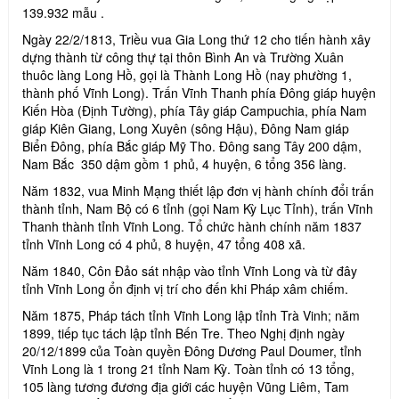
139.932 mẫu .
Ngày 22/2/1813, Triều vua Gia Long thứ 12 cho tiến hành xây
dựng thành từ công thự tại thôn Bình An và Trường Xuân
thuôc làng Long Hồ, gọi là Thành Long Hồ (nay phường 1,
thành phố Vĩnh Long). Trấn Vĩnh Thanh phía Đông giáp huyện
Kiến Hòa (Định Tường), phía Tây giáp Campuchia, phía Nam
giáp Kiên Giang, Long Xuyên (sông Hậu), Đông Nam giáp
Biển Đông, phía Bắc giáp Mỹ Tho. Đông sang Tây 200 dậm,
Nam Bắc 350 dậm gồm 1 phủ, 4 huyện, 6 tổng 356 làng.
Năm 1832, vua Minh Mạng thiết lập đơn vị hành chính đổi trấn
thành tỉnh, Nam Bộ có 6 tỉnh (gọi Nam Kỳ Lục Tỉnh), trấn Vĩnh
Thanh thành tỉnh Vĩnh Long. Tổ chức hành chính năm 1837
tỉnh Vĩnh Long có 4 phủ, 8 huyện, 47 tổng 408 xã.
Năm 1840, Côn Đảo sát nhập vào tỉnh Vĩnh Long và từ đây
tỉnh Vĩnh Long ổn định vị trí cho đến khi Pháp xâm chiếm.
Năm 1875, Pháp tách tỉnh Vĩnh Long lập tỉnh Trà Vinh; năm
1899, tiếp tục tách lập tỉnh Bến Tre. Theo Nghị định ngày
20/12/1899 của Toàn quyền Đông Dương Paul Doumer, tỉnh
Vĩnh Long là 1 trong 21 tỉnh Nam Kỳ. Toàn tỉnh có 13 tổng,
105 làng tương đương địa giới các huyện Vũng Liêm, Tam