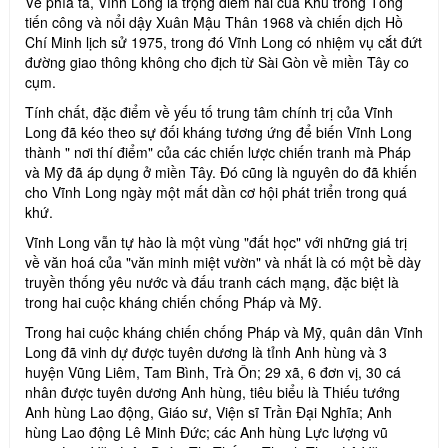
Về phía ta, Vĩnh Long là trọng điểm hai của Khu trong Tổng
tiến công và nổi dậy Xuân Mậu Thân 1968 và chiến dịch Hồ
Chí Minh lịch sử 1975, trong đó Vĩnh Long có nhiệm vụ cắt đứt
đường giao thông không cho địch từ Sài Gòn về miền Tây co
cụm.
Tính chất, đặc điểm về yếu tố trung tâm chính trị của Vĩnh
Long đã kéo theo sự đối kháng tương ứng để biến Vĩnh Long
thành " nơi thí điểm" của các chiến lược chiến tranh mà Pháp
và Mỹ đã áp dụng ở miền Tây. Đó cũng là nguyên do đã khiến
cho Vĩnh Long ngày một mất dần cơ hội phát triển trong quá
khứ.
Vĩnh Long vẫn tự hào là một vùng "đất học" với những giá trị
về văn hoá của "văn minh miệt vườn" và nhất là có một bề dày
truyền thống yêu nước và đấu tranh cách mạng, đặc biệt là
trong hai cuộc kháng chiến chống Pháp và Mỹ.
Trong hai cuộc kháng chiến chống Pháp và Mỹ, quân dân Vĩnh
Long đã vinh dự được tuyên dương là tỉnh Anh hùng và 3
huyện Vũng Liêm, Tam Bình, Trà Ôn; 29 xã, 6 đơn vị, 30 cá
nhân được tuyên dương Anh hùng, tiêu biểu là Thiếu tướng
Anh hùng Lao động, Giáo sư, Viện sĩ Trần Đại Nghĩa; Anh
hùng Lao động Lê Minh Đức; các Anh hùng Lực lượng vũ