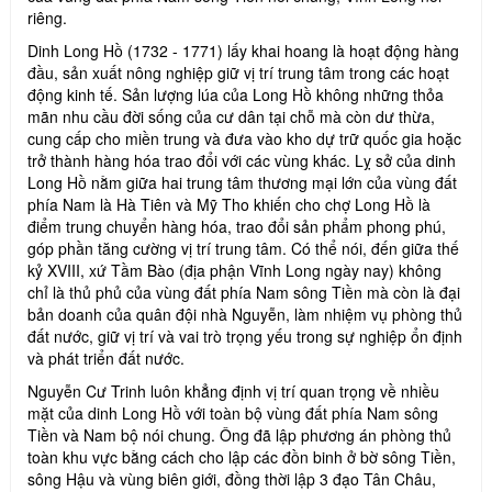
riêng.
Dinh Long Hồ (1732 - 1771) lấy khai hoang là hoạt động hàng
đầu, sản xuất nông nghiệp giữ vị trí trung tâm trong các hoạt
động kinh tế. Sản lượng lúa của Long Hồ không những thỏa
mãn nhu cầu đời sống của cư dân tại chỗ mà còn dư thừa,
cung cấp cho miền trung và đưa vào kho dự trữ quốc gia hoặc
trở thành hàng hóa trao đổi với các vùng khác. Lỵ sở của dinh
Long Hồ nằm giữa hai trung tâm thương mại lớn của vùng đất
phía Nam là Hà Tiên và Mỹ Tho khiến cho chợ Long Hồ là
điểm trung chuyển hàng hóa, trao đổi sản phẩm phong phú,
góp phần tăng cường vị trí trung tâm. Có thể nói, đến giữa thế
kỷ XVIII, xứ Tầm Bào (địa phận Vĩnh Long ngày nay) không
chỉ là thủ phủ của vùng đất phía Nam sông Tiền mà còn là đại
bản doanh của quân đội nhà Nguyễn, làm nhiệm vụ phòng thủ
đất nước, giữ vị trí và vai trò trọng yếu trong sự nghiệp ổn định
và phát triển đất nước.
Nguyễn Cư Trinh luôn khẳng định vị trí quan trọng về nhiều
mặt của dinh Long Hồ với toàn bộ vùng đất phía Nam sông
Tiền và Nam bộ nói chung. Ông đã lập phương án phòng thủ
toàn khu vực bằng cách cho lập các đồn binh ở bờ sông Tiền,
sông Hậu và vùng biên giới, đồng thời lập 3 đạo Tân Châu,