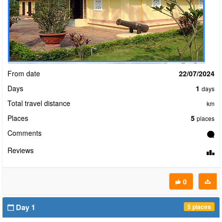
From date
22/07/2024
Days
1
days
Total travel distance
km
Places
5
places
Comments
Reviews
0
Day 1
5 places