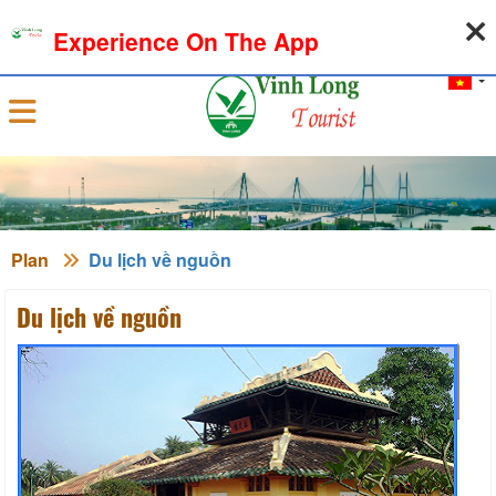
07-08-2026, 10:52:29
WEATHER
EXCHANGE RATE
Experience On The App
Sign in
Plan
Du lịch về nguồn
Du lịch về nguồn