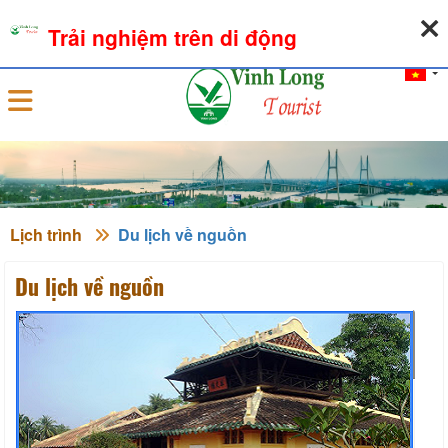
07-08-2026, 10:58:11
THỜI TIẾT
TỶ GIÁ NGOẠI TỆ
Trải nghiệm trên di động
Đăng nhập
Lịch trình
Du lịch về nguồn
Du lịch về nguồn