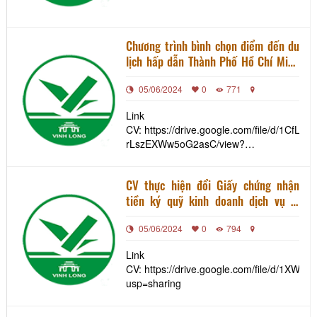
Chương trình bình chọn điểm đến du
lịch hấp dẫn Thành Phố Hồ Chí Minh
và 13 tỉnh, thành đồng bằng sông
05/06/2024
0
771
Cửu Long năm 2024
Link
CV: https://drive.google.com/file/d/1CfL
rLszEXWw5oG2asC/view?
usp=sharing
CV thực hiện đổi Giấy chứng nhận
tiền ký quỹ kinh doanh dịch vụ lữ
hành theo mức quy định tại Nghị định
05/06/2024
0
794
số 168/2017/NĐ-CP, ngày
31/12/2017 của Chính phủ (lần 3)
Link
CV: https://drive.google.com/file/d/1X
usp=sharing