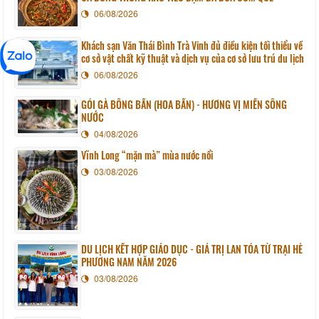
06/08/2026
Khách sạn Văn Thái Bình Trà Vinh đủ điều kiện tối thiểu về
cơ sở vật chất kỹ thuật và dịch vụ của cơ sở lưu trú du lịch
06/08/2026
GỎI GÀ BÔNG BẦN (HOA BẦN) - HƯƠNG VỊ MIỀN SÔNG
NƯỚC
04/08/2026
Vĩnh Long “mặn mà” mùa nước nổi
03/08/2026
DU LỊCH KẾT HỢP GIÁO DỤC - GIÁ TRỊ LAN TỎA TỪ TRẠI HÈ
PHƯƠNG NAM NĂM 2026
03/08/2026