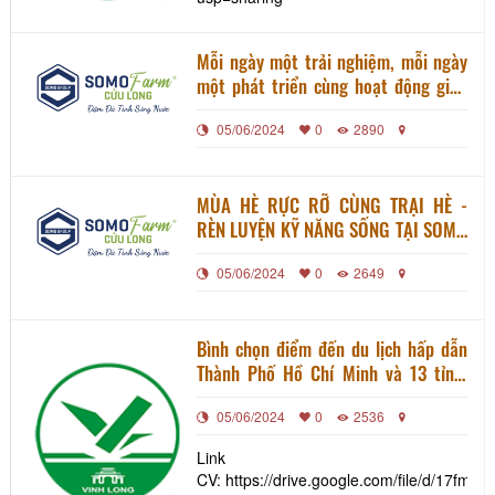
Mỗi ngày một trải nghiệm, mỗi ngày
một phát triển cùng hoạt động giao
lưu quốc tế tại Somo Farm
05/06/2024
0
2890
MÙA HÈ RỰC RỠ CÙNG TRẠI HÈ -
RÈN LUYỆN KỸ NĂNG SỐNG TẠI SOMO
FARM
05/06/2024
0
2649
Bình chọn điểm đến du lịch hấp dẫn
Thành Phố Hồ Chí Minh và 13 tỉnh,
thành đồng bằng sông Cửu Long năm
05/06/2024
0
2536
2024
Link
CV: https://drive.google.com/file/d/1