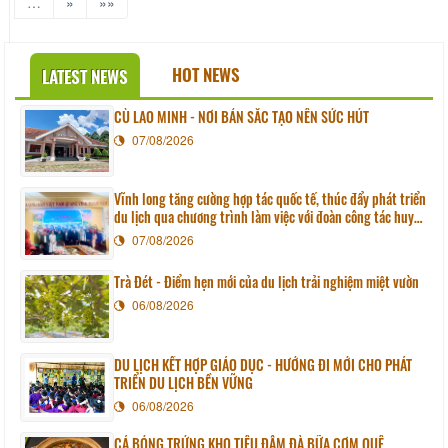
…
»
»»
HOT NEWS
LATEST NEWS
CÙ LAO MINH - NƠI BẢN SẮC TẠO NÊN SỨC HÚT
07/08/2026
Vĩnh long tăng cường hợp tác quốc tế, thúc đẩy phát triển
du lịch qua chương trình làm việc với đoàn công tác huyện
Sunchang (Hàn quốc)
07/08/2026
Trà Đét - Điểm hẹn mới của du lịch trải nghiệm miệt vườn
06/08/2026
DU LỊCH KẾT HỢP GIÁO DỤC - HƯỚNG ĐI MỚI CHO PHÁT
TRIỂN DU LỊCH BỀN VỮNG
06/08/2026
CÁ BÓNG TRỨNG KHO TIÊU ĐẬM ĐÀ BỮA CƠM QUÊ