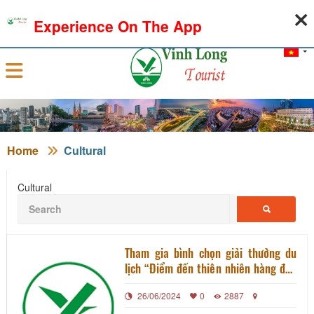
08-08-2026, 05:06:28
WEATHER
EXCHANGE RATE
Experience On The App
Sign in
Home
Cultural
Cultural
Tham gia bình chọn giải thưởng du
lịch “Điểm đến thiên nhiên hàng đầu
Việt Nam và Điểm đến thiên nhiên
26/06/2024
0
2887
Khu vực hàng đầu Châu Á năm 2024”