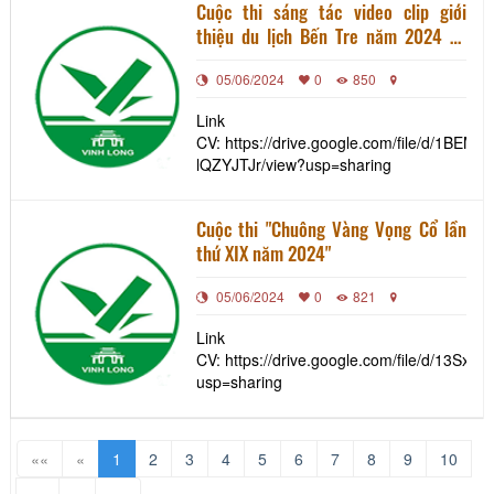
Cuộc thi sáng tác video clip giới
thiệu du lịch Bến Tre năm 2024 và
Cuộc thi ảnh đẹp du lịch Bến Tre năm
05/06/2024
0
850
2024 trên Ứng dụng du lịch thông
minh Bến Tre (App BenTre Tourism)
Link
CV: https://drive.google.com/file/d/1BE
lQZYJTJr/view?usp=sharing
Cuộc thi "Chuông Vàng Vọng Cổ lần
thứ XIX năm 2024"
05/06/2024
0
821
Link
CV: https://drive.google.com/file/d/13
usp=sharing
««
«
1
2
3
4
5
6
7
8
9
10