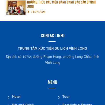
THƯỞNG THỨC CÁC MÓN BÁNH CANH ĐẶC SẮC Ở VĨNH
LONG
31/07/2026
CONTACT INFO
TRUNG TÂM XÚC TIẾN DU LỊCH VĨNH LONG
Địa chỉ: số 107/2, đường Phạm Hùng, phường Long Châu, tỉnh
Vĩnh Long
MENU
Hotel
Tour
Eat and Drink
Festivals & Events