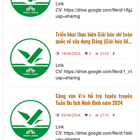
đối với Khu du lịch Quốc gia Mộc
Link
Châu
CV: https://drive.google.com/file/d/1I
usp=sharing
Triển khai thực hiện Giải báo chí toàn
quốc về xây dựng Đảng (Giải búa liềm
vàng) lần thứ IX – năm 2024 trên địa
18/06/2024
0
3133
bàn tỉnh Vĩnh Long
Link
CV: https://drive.google.com/file/d/1_n
usp=sharing
Công văn V/v hỗ trợ tuyên truyền
Tuần Du lịch Ninh Bình năm 2024
05/06/2024
0
2714
Link
CV: https://drive.google.com/file/d/1tek
usp=sharing