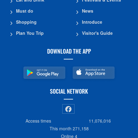
Must do
News
Shopping
Introduce
Plan You Trip
Visitor's Guide
DOWNLOAD THE APP
SOCIAL NETWORK
Access times
11,076,016
This month
271,158
Online
4