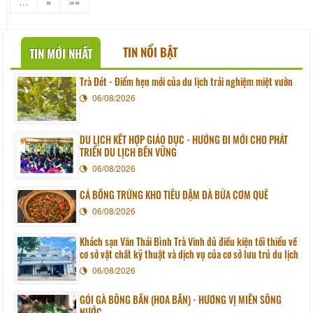
…
»
»»
TIN NỔI BẬT
TIN MỚI NHẤT
Trà Đét - Điểm hẹn mới của du lịch trải nghiệm miệt vườn
06/08/2026
DU LỊCH KẾT HỢP GIÁO DỤC - HƯỚNG ĐI MỚI CHO PHÁT
TRIỂN DU LỊCH BỀN VỮNG
06/08/2026
CÁ BỐNG TRỨNG KHO TIÊU ĐẬM ĐÀ BỮA CƠM QUÊ
06/08/2026
Khách sạn Văn Thái Bình Trà Vinh đủ điều kiện tối thiểu về
cơ sở vật chất kỹ thuật và dịch vụ của cơ sở lưu trú du lịch
06/08/2026
GỎI GÀ BÔNG BẦN (HOA BẦN) - HƯƠNG VỊ MIỀN SÔNG
NƯỚC