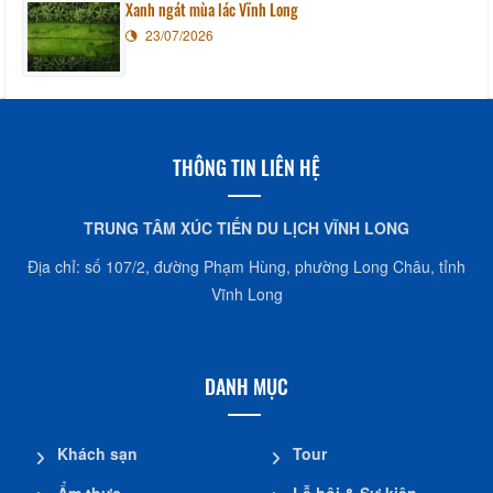
Xanh ngát mùa lác Vĩnh Long
23/07/2026
THÔNG TIN LIÊN HỆ
TRUNG TÂM XÚC TIẾN DU LỊCH VĨNH LONG
Địa chỉ: số 107/2, đường Phạm Hùng, phường Long Châu, tỉnh
Vĩnh Long
DANH MỤC
Khách sạn
Tour
Ẩm thực
Lễ hội & Sự kiện