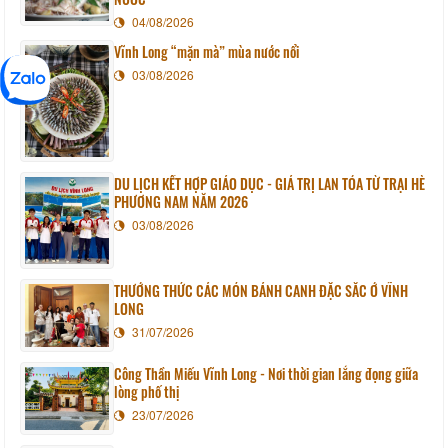
04/08/2026
Vĩnh Long “mặn mà” mùa nước nổi
03/08/2026
DU LỊCH KẾT HỢP GIÁO DỤC - GIÁ TRỊ LAN TỎA TỪ TRẠI HÈ
PHƯƠNG NAM NĂM 2026
03/08/2026
THƯỞNG THỨC CÁC MÓN BÁNH CANH ĐẶC SẮC Ở VĨNH
LONG
31/07/2026
Công Thần Miếu Vĩnh Long - Nơi thời gian lắng đọng giữa
lòng phố thị
23/07/2026