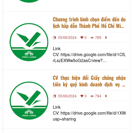
Chương trình bình chọn điểm đến du
lịch hấp dẫn Thành Phố Hồ Chí Minh
và 13 tỉnh, thành đồng bằng sông
05/06/2024
0
769
Cửu Long năm 2024
Link
CV: https://drive.google.com/file/d/1CfL
rLszEXWw5oG2asC/view?
usp=sharing
CV thực hiện đổi Giấy chứng nhận
tiền ký quỹ kinh doanh dịch vụ lữ
hành theo mức quy định tại Nghị định
05/06/2024
0
794
số 168/2017/NĐ-CP, ngày
31/12/2017 của Chính phủ (lần 3)
Link
CV: https://drive.google.com/file/d/1X
usp=sharing