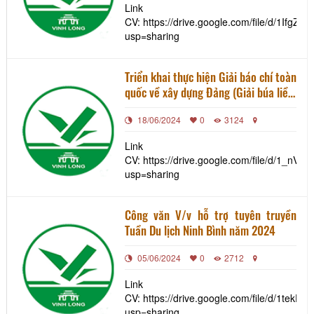
đối với Khu du lịch Quốc gia Mộc
Link
Châu
CV: https://drive.google.com/file/d/1I
usp=sharing
Triển khai thực hiện Giải báo chí toàn
quốc về xây dựng Đảng (Giải búa liềm
vàng) lần thứ IX – năm 2024 trên địa
18/06/2024
0
3124
bàn tỉnh Vĩnh Long
Link
CV: https://drive.google.com/file/d/1_n
usp=sharing
Công văn V/v hỗ trợ tuyên truyền
Tuần Du lịch Ninh Bình năm 2024
05/06/2024
0
2712
Link
CV: https://drive.google.com/file/d/1tek
usp=sharing