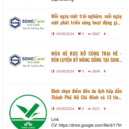
Mỗi ngày một trải nghiệm, mỗi ngày
một phát triển cùng hoạt động giao
lưu quốc tế tại Somo Farm
05/06/2024
0
2887
MÙA HÈ RỰC RỠ CÙNG TRẠI HÈ -
RÈN LUYỆN KỸ NĂNG SỐNG TẠI SOMO
FARM
05/06/2024
0
2646
Bình chọn điểm đến du lịch hấp dẫn
Thành Phố Hồ Chí Minh và 13 tỉnh,
thành đồng bằng sông Cửu Long năm
05/06/2024
0
2531
2024
Link
CV: https://drive.google.com/file/d/1