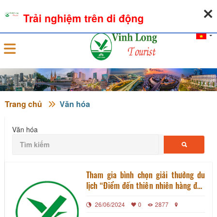
07-08-2026, 06:56:09
THỜI TIẾT
TỶ GIÁ NGOẠI TỆ
Trải nghiệm trên di động
Đăng nhập
Trang chủ
Văn hóa
Văn hóa
Tham gia bình chọn giải thưởng du
lịch “Điểm đến thiên nhiên hàng đầu
Việt Nam và Điểm đến thiên nhiên
26/06/2024
0
2877
Khu vực hàng đầu Châu Á năm 2024”