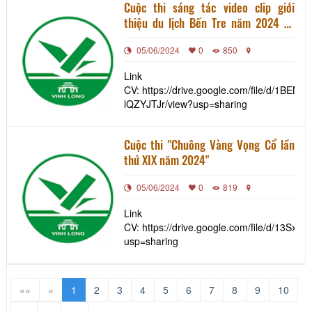
Cuộc thi sáng tác video clip giới
thiệu du lịch Bến Tre năm 2024 và
Cuộc thi ảnh đẹp du lịch Bến Tre năm
05/06/2024
0
850
2024 trên Ứng dụng du lịch thông
minh Bến Tre (App BenTre Tourism)
Link
CV: https://drive.google.com/file/d/1BE
lQZYJTJr/view?usp=sharing
Cuộc thi "Chuông Vàng Vọng Cổ lần
thứ XIX năm 2024"
05/06/2024
0
819
Link
CV: https://drive.google.com/file/d/13
usp=sharing
««
«
1
2
3
4
5
6
7
8
9
10