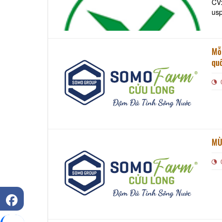
CV:
us
Mỗ
qu