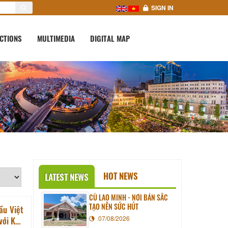
SIGN IN
CTIONS
MULTIMEDIA
DIGITAL MAP
HOT NEWS
LATEST NEWS
CÙ LAO MINH - NƠI BẢN SẮC
TẠO NÊN SỨC HÚT
ầu Việt
07/08/2026
với Khu