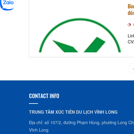
Bìn
đồ
Lin
CV
CONTACT INFO
TRUNG TÂM XÚC TIẾN DU LỊCH VĨNH LONG
Địa chỉ: số 107/2, đường Phạm Hùng, phường Long Châ
Vĩnh Long