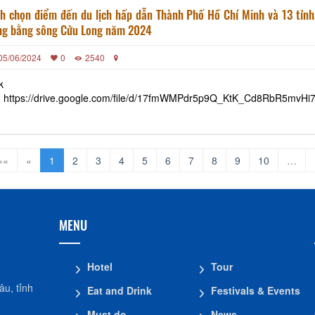
h chọn điểm đến du lịch hấp dẫn Thành Phố Hồ Chí Minh và 13 tỉnh
ng bằng sông Cửu Long năm 2024
05/06/2024
0
2540
k
: https://drive.google.com/file/d/17fmWMPdr5p9Q_KtK_Cd8RbR5mvHi
««
«
1
2
3
4
5
6
7
8
9
10
…
MENU
Hotel
Tour
u, tỉnh
Eat and Drink
Festivals & Events
Must do
News