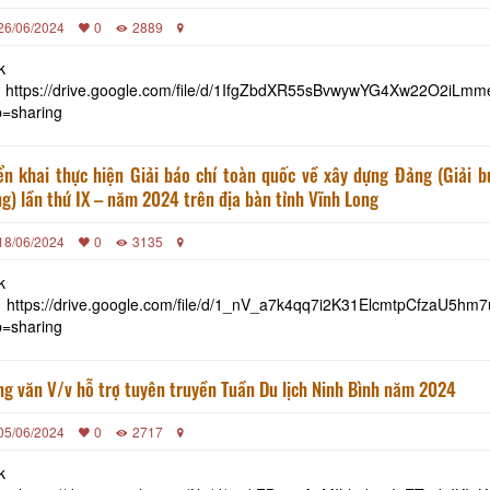
lịch Quốc gia Mộc Châu
26/06/2024
0
2889
k
: https://drive.google.com/file/d/1IfgZbdXR55sBvwywYG4Xw22O2iLmm
p=sharing
ển khai thực hiện Giải báo chí toàn quốc về xây dựng Đảng (Giải b
g) lần thứ IX – năm 2024 trên địa bàn tỉnh Vĩnh Long
18/06/2024
0
3135
k
 https://drive.google.com/file/d/1_nV_a7k4qq7i2K31ElcmtpCfzaU5hm7
p=sharing
Công văn V/v hỗ trợ tuyên truyền Tuần Du lịch Ninh Bình năm 2024
05/06/2024
0
2717
k