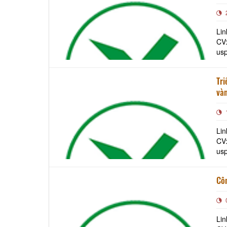
du 
Lin
CV
us
Tri
vàn
Lin
CV:
us
Lin