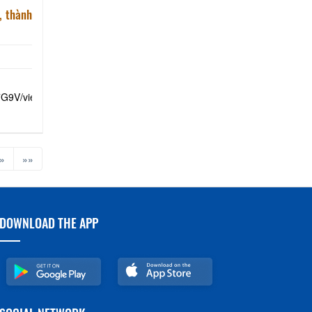
, thành
7G9V/view
»
»»
DOWNLOAD THE APP