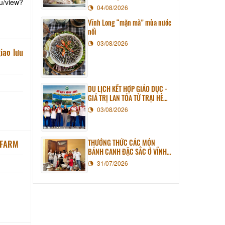
u/view?
04/08/2026
Vĩnh Long “mặn mà” mùa nước
nổi
03/08/2026
iao lưu
DU LỊCH KẾT HỢP GIÁO DỤC -
GIÁ TRỊ LAN TỎA TỪ TRẠI HÈ
PHƯƠNG NAM NĂM 2026
03/08/2026
THƯỞNG THỨC CÁC MÓN
SOMO FARM
BÁNH CANH ĐẶC SẮC Ở VĨNH
LONG
31/07/2026