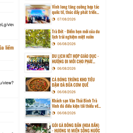
Vĩnh long tăng cường hợp tác
quốc tế, thúc đẩy phát triển
du lịch qua chương trình làm
07/08/2026
việc với đoàn công tác huyện
eLg/view?
Sunchang (Hàn quốc)
Trà Đét - Điểm hẹn mới của du
lịch trải nghiệm miệt vườn
06/08/2026
úa liềm
DU LỊCH KẾT HỢP GIÁO DỤC -
HƯỚNG ĐI MỚI CHO PHÁT
TRIỂN DU LỊCH BỀN VỮNG
06/08/2026
CÁ BÓNG TRỨNG KHO TIÊU
u/view?
ĐẬM ĐÀ BỮA CƠM QUÊ
06/08/2026
Khách sạn Văn Thái Bình Trà
Vinh đủ điều kiện tối thiểu về
cơ sở vật chất kỹ thuật và dịch
06/08/2026
vụ của cơ sở lưu trú du lịch
GỎI GÀ BÔNG BẦN (HOA BẦN)
- HƯƠNG VỊ MIỀN SÔNG NƯỚC