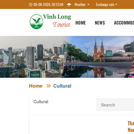
09-08-2026, 02:12:04
Weather
Exchange rate
HOME
NEWS
ACCOMMOD
Home
Cultural
Cultural
Tha
Na