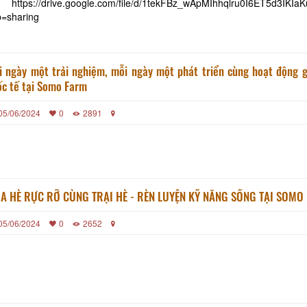
 https://drive.google.com/file/d/1tekFBz_wApMIhhqlru0I6ET5d3IKIaK
p=sharing
i ngày một trải nghiệm, mỗi ngày một phát triển cùng hoạt động g
ốc tế tại Somo Farm
05/06/2024
0
2891
MÙA HÈ RỰC RỠ CÙNG TRẠI HÈ - RÈN LUYỆN KỸ NĂNG SỐNG TẠI 
05/06/2024
0
2652