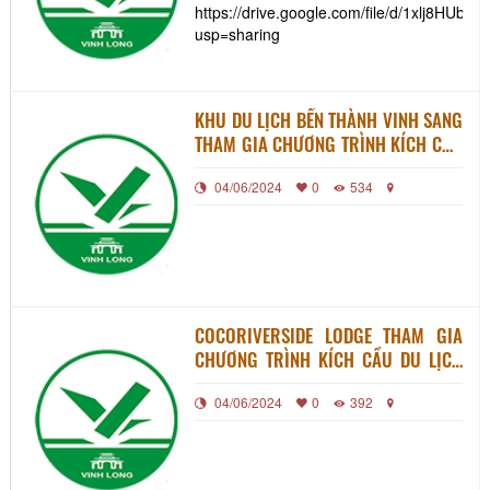
https://drive.google.com/file/d/1xlj8H
usp=sharing
KHU DU LỊCH BẾN THÀNH VINH SANG
THAM GIA CHƯƠNG TRÌNH KÍCH CẦU
DU LỊCH NỘI ĐỊA NĂM 2022
04/06/2024
0
534
COCORIVERSIDE LODGE THAM GIA
CHƯƠNG TRÌNH KÍCH CẦU DU LỊCH
NỘI ĐIA NĂM 2022
04/06/2024
0
392