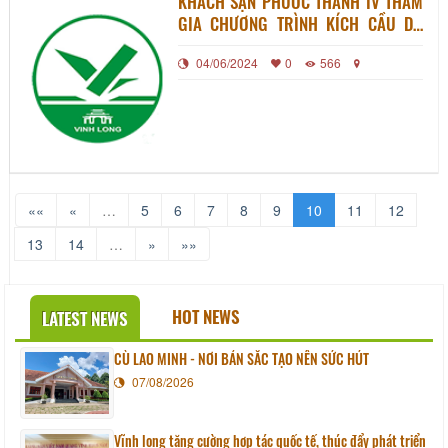
KHÁCH SẠN PHƯỚC THÀNH IV THAM
GIA CHƯƠNG TRÌNH KÍCH CẦU DU
LỊCH NỘI ĐỊA NĂM 2022
04/06/2024
0
566
««
«
…
5
6
7
8
9
10
11
12
13
14
…
»
»»
HOT NEWS
LATEST NEWS
CÙ LAO MINH - NƠI BẢN SẮC TẠO NÊN SỨC HÚT
07/08/2026
Vĩnh long tăng cường hợp tác quốc tế, thúc đẩy phát triển