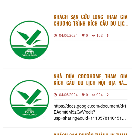
KHÁCH SẠN CỬU LONG THAM GIA
CHƯƠNG TRÌNH KÍCH CẦU DU LỊCH
NỘI ĐỊA NĂM 2022
04/06/2024
0
152
NHÀ DỪA COCOHOME THAM GIA
KÍCH CẦU DU LỊCH NỘI ĐỊA NĂM
2022
04/06/2024
0
924
https://docs.google.com/document/d/1l
EAdmi8M5zGvV/edit?
usp=sharing&ouid=1110578140451083168
Đặc biệt: giảm giá 10% cho tour trọn
gói đính kèm Link phía trên