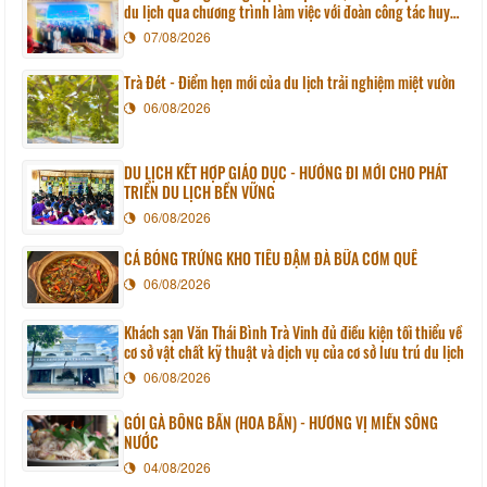
du lịch qua chương trình làm việc với đoàn công tác huyện
Sunchang (Hàn quốc)
07/08/2026
Trà Đét - Điểm hẹn mới của du lịch trải nghiệm miệt vườn
06/08/2026
DU LỊCH KẾT HỢP GIÁO DỤC - HƯỚNG ĐI MỚI CHO PHÁT
TRIỂN DU LỊCH BỀN VỮNG
06/08/2026
CÁ BÓNG TRỨNG KHO TIÊU ĐẬM ĐÀ BỮA CƠM QUÊ
06/08/2026
Khách sạn Văn Thái Bình Trà Vinh đủ điều kiện tối thiểu về
cơ sở vật chất kỹ thuật và dịch vụ của cơ sở lưu trú du lịch
06/08/2026
GỎI GÀ BÔNG BẦN (HOA BẦN) - HƯƠNG VỊ MIỀN SÔNG
NƯỚC
04/08/2026