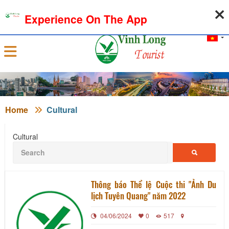
09-08-2026, 11:05:29
WEATHER
EXCHANGE RATE
Experience On The App
Sign in
Home
Cultural
Cultural
Thông báo Thể lệ Cuộc thi "Ảnh Du
lịch Tuyên Quang" năm 2022
04/06/2024
0
517