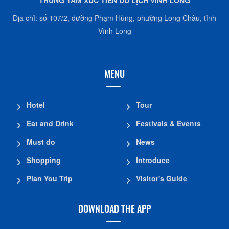
TRUNG TÂM XÚC TIẾN DU LỊCH VĨNH LONG
Địa chỉ: số 107/2, đường Phạm Hùng, phường Long Châu, tỉnh
Vĩnh Long
MENU
Hotel
Tour
Eat and Drink
Festivals & Events
Must do
News
Shopping
Introduce
Plan You Trip
Visitor's Guide
DOWNLOAD THE APP