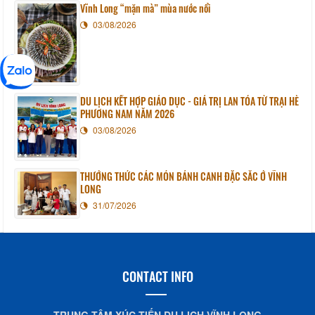
Vĩnh Long “mặn mà” mùa nước nổi
03/08/2026
DU LỊCH KẾT HỢP GIÁO DỤC - GIÁ TRỊ LAN TỎA TỪ TRẠI HÈ
PHƯƠNG NAM NĂM 2026
03/08/2026
THƯỞNG THỨC CÁC MÓN BÁNH CANH ĐẶC SẮC Ở VĨNH
LONG
31/07/2026
CONTACT INFO