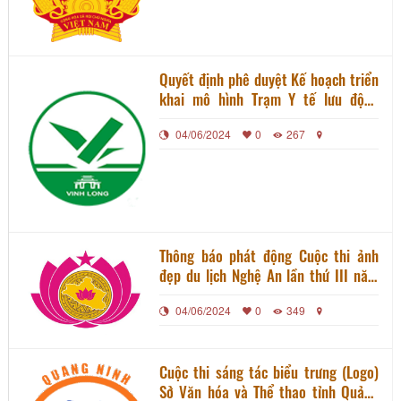
nghiệp, người dân chịu tác động
Covid-19
Quyết định phê duyệt Kế hoạch triển
khai mô hình Trạm Y tế lưu động
trong bối cảnh dịch COVID-19 trên
04/06/2024
0
267
địa bàn tỉnh Vĩnh Long
Thông báo phát động Cuộc thi ảnh
đẹp du lịch Nghệ An lần thứ III năm
2021
04/06/2024
0
349
Cuộc thi sáng tác biểu trưng (Logo)
Sở Văn hóa và Thể thao tỉnh Quảng