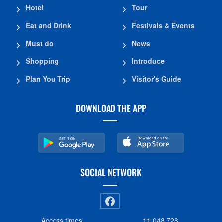
Hotel
Tour
Eat and Drink
Festivals & Events
Must do
News
Shopping
Introduce
Plan You Trip
Visitor's Guide
DOWNLOAD THE APP
SOCIAL NETWORK
Access times
11,048,728