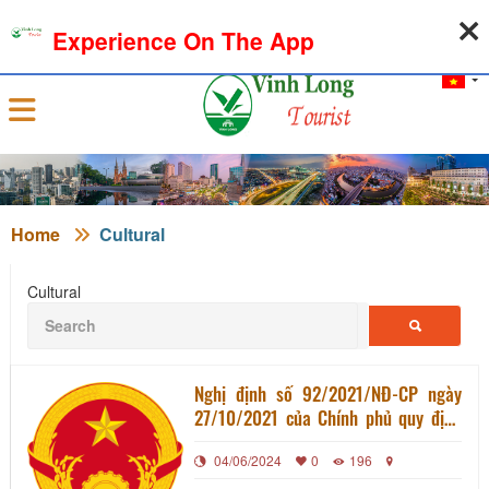
06-08-2026, 11:07:51
WEATHER
EXCHANGE RATE
Experience On The App
Sign in
Home
Cultural
Cultural
Nghị định số 92/2021/NĐ-CP ngày
27/10/2021 của Chính phủ quy định
chi tiết thi hành Nghị Quyết 406/NQ-
04/06/2024
0
196
UBTVQH15 về giải pháp hỗ trợ doanh