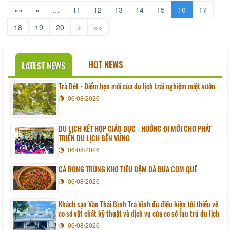
««
«
…
11
12
13
14
15
16
17
18
19
20
»
»»
HOT NEWS
LATEST NEWS
Trà Đét - Điểm hẹn mới của du lịch trải nghiệm miệt vườn
06/08/2026
DU LỊCH KẾT HỢP GIÁO DỤC - HƯỚNG ĐI MỚI CHO PHÁT
TRIỂN DU LỊCH BỀN VỮNG
06/08/2026
CÁ BÓNG TRỨNG KHO TIÊU ĐẬM ĐÀ BỮA CƠM QUÊ
06/08/2026
Khách sạn Văn Thái Bình Trà Vinh đủ điều kiện tối thiểu về
cơ sở vật chất kỹ thuật và dịch vụ của cơ sở lưu trú du lịch
06/08/2026