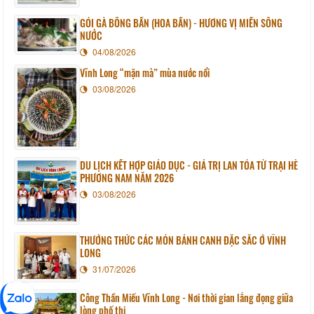
GỎI GÀ BÔNG BẦN (HOA BẦN) - HƯƠNG VỊ MIỀN SÔNG
NƯỚC
04/08/2026
Vĩnh Long “mặn mà” mùa nước nổi
03/08/2026
DU LỊCH KẾT HỢP GIÁO DỤC - GIÁ TRỊ LAN TỎA TỪ TRẠI HÈ
PHƯƠNG NAM NĂM 2026
03/08/2026
THƯỞNG THỨC CÁC MÓN BÁNH CANH ĐẶC SẮC Ở VĨNH
LONG
31/07/2026
Công Thần Miếu Vĩnh Long - Nơi thời gian lắng đọng giữa
lòng phố thị