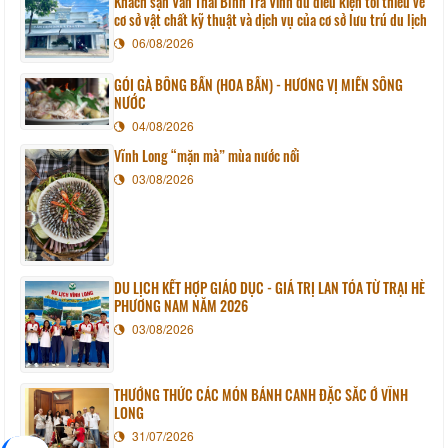
Khách sạn Văn Thái Bình Trà Vinh đủ điều kiện tối thiểu về
cơ sở vật chất kỹ thuật và dịch vụ của cơ sở lưu trú du lịch
06/08/2026
GỎI GÀ BÔNG BẦN (HOA BẦN) - HƯƠNG VỊ MIỀN SÔNG
NƯỚC
04/08/2026
Vĩnh Long “mặn mà” mùa nước nổi
03/08/2026
DU LỊCH KẾT HỢP GIÁO DỤC - GIÁ TRỊ LAN TỎA TỪ TRẠI HÈ
PHƯƠNG NAM NĂM 2026
03/08/2026
THƯỞNG THỨC CÁC MÓN BÁNH CANH ĐẶC SẮC Ở VĨNH
LONG
31/07/2026