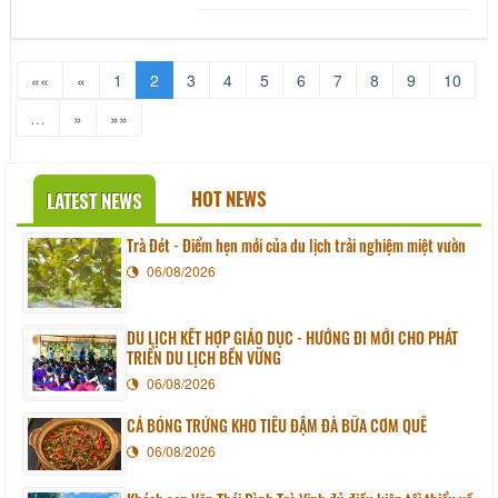
««
«
1
2
3
4
5
6
7
8
9
10
…
»
»»
HOT NEWS
LATEST NEWS
Trà Đét - Điểm hẹn mới của du lịch trải nghiệm miệt vườn
06/08/2026
DU LỊCH KẾT HỢP GIÁO DỤC - HƯỚNG ĐI MỚI CHO PHÁT
TRIỂN DU LỊCH BỀN VỮNG
06/08/2026
CÁ BÓNG TRỨNG KHO TIÊU ĐẬM ĐÀ BỮA CƠM QUÊ
06/08/2026