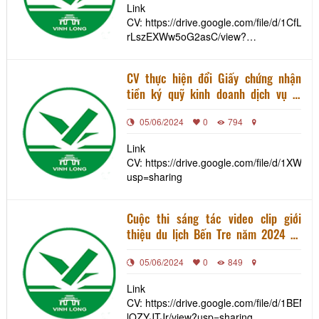
Link
CV: https://drive.google.com/file/d/1CfL
rLszEXWw5oG2asC/view?
usp=sharing
CV thực hiện đổi Giấy chứng nhận
tiền ký quỹ kinh doanh dịch vụ lữ
hành theo mức quy định tại Nghị định
05/06/2024
0
794
số 168/2017/NĐ-CP, ngày
31/12/2017 của Chính phủ (lần 3)
Link
CV: https://drive.google.com/file/d/1X
usp=sharing
Cuộc thi sáng tác video clip giới
thiệu du lịch Bến Tre năm 2024 và
Cuộc thi ảnh đẹp du lịch Bến Tre năm
05/06/2024
0
849
2024 trên Ứng dụng du lịch thông
minh Bến Tre (App BenTre Tourism)
Link
CV: https://drive.google.com/file/d/1BE
lQZYJTJr/view?usp=sharing