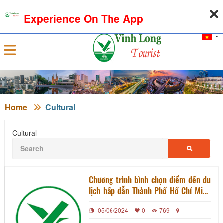
06-08-2026, 06:03:56
WEATHER
EXCHANGE RATE
Experience On The App
Sign in
Home
Cultural
Cultural
Chương trình bình chọn điểm đến du
lịch hấp dẫn Thành Phố Hồ Chí Minh
và 13 tỉnh, thành đồng bằng sông
05/06/2024
0
769
Cửu Long năm 2024