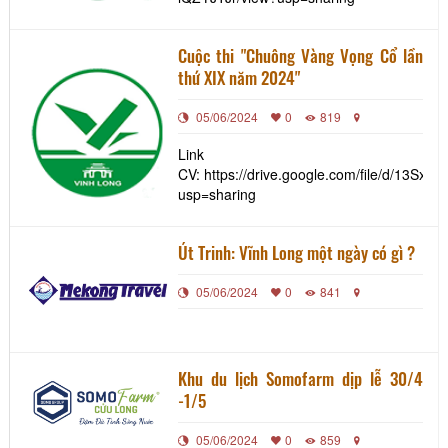
Cuộc thi "Chuông Vàng Vọng Cổ lần
thứ XIX năm 2024"
05/06/2024
0
819
Link
CV: https://drive.google.com/file/d/13
usp=sharing
Út Trinh: Vĩnh Long một ngày có gì ?
05/06/2024
0
841
Khu du lịch Somofarm dịp lễ 30/4
-1/5
05/06/2024
0
859