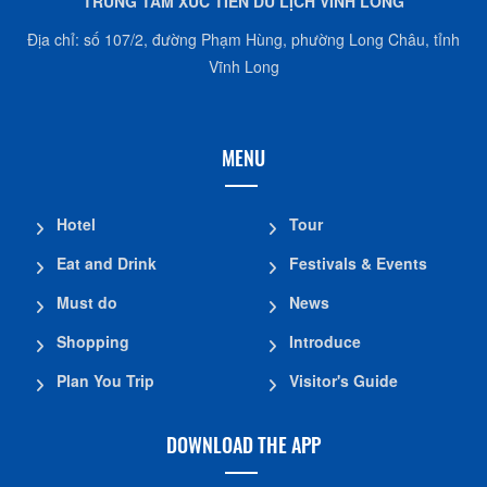
TRUNG TÂM XÚC TIẾN DU LỊCH VĨNH LONG
Địa chỉ: số 107/2, đường Phạm Hùng, phường Long Châu, tỉnh
Vĩnh Long
MENU
Hotel
Tour
Eat and Drink
Festivals & Events
Must do
News
Shopping
Introduce
Plan You Trip
Visitor's Guide
DOWNLOAD THE APP