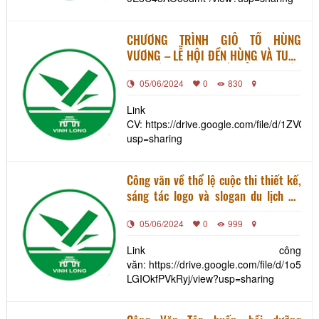
CHƯƠNG TRÌNH GIỖ TỔ HÙNG
VƯƠNG – LỄ HỘI ĐỀN HÙNG VÀ TUẦN
VĂN HÓA DU LỊCH ĐẤT TỔ NĂM GIÁP
05/06/2024
0
830
THÌN 2024
Link
CV: https://drive.google.com/file/d/1
usp=sharing
Công văn về thể lệ cuộc thi thiết kế,
sáng tác logo và slogan du lịch Hà
Nam
05/06/2024
0
999
Link công
văn: https://drive.google.com/file/d/1o
LGIOkfPVkRyj/view?usp=sharing