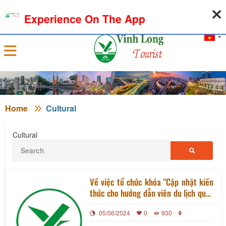
06-08-2026, 11:08:26
WEATHER
EXCHANGE RATE
Experience On The App
Sign in
Home
Cultural
Cultural
Về việc tổ chức khóa "Cập nhật kiến
thức cho hướng dẫn viên du lịch quốc
tế và hướng dẫn viên du lịch nội địa"
05/06/2024
0
930
tháng 4 năm 2024