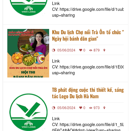
Link
CV: https://drive.google.com/file/d/1
usp=sharing
Khu Du lịch Chợ nổi Trà Ôn tổ chức "
Ngày hội bánh dân gian"
05/06/2024
0
879
Link
CV: https://drive.google.com/file/d/1E0
usp=sharing
TB phát động cuộc thi thiết kế, sáng
tác Logo Du lịch Hà Nam
05/06/2024
0
973
Link
CV: https://drive.google.com/file/d/1_5L
0E6C48AO68dmt-/view?usp=sharing