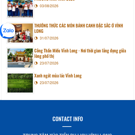
03/08/2026
THƯỞNG THỨC CÁC MÓN BÁNH CANH ĐẶC SẮC Ở VĨNH
LONG
31/07/2026
Công Thần Miếu Vĩnh Long - Nơi thời gian lắng đọng giữa
lòng phố thị
23/07/2026
Xanh ngát mùa lác Vĩnh Long
23/07/2026
CONTACT INFO