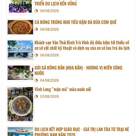
TRIỂN DU LỊCH BỀN VỮNG
06/08/2026
CÁ BÓNG TRỨNG KHO TIÊU ĐẬM ĐÀ BỮA CƠM QUÊ
06/08/2026
Khách sạn Văn Thái Bình Trà Vinh đủ điều kiện tối thiểu về
cơ sở vật chất kỹ thuật và dịch vụ của cơ sở lưu trú du lịch
06/08/2026
GỎI GÀ BÔNG BẦN (HOA BẦN) - HƯƠNG VỊ MIỀN SÔNG
NƯỚC
04/08/2026
Vĩnh Long “mặn mà” mùa nước nổi
03/08/2026
DU LỊCH KẾT HỢP GIÁO DỤC - GIÁ TRỊ LAN TỎA TỪ TRẠI HÈ
PHƯƠNG NAM NĂM 2026