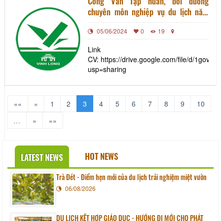
Công Văn Tập huấn, bồi dưỡng
chuyên môn nghiệp vụ du lịch năm
2024
05/06/2024
0
19
Link
CV: https://drive.google.com/file/d/1g
usp=sharing
««
«
1
2
3
4
5
6
7
8
9
10
…
»
»»
HOT NEWS
LATEST NEWS
Trà Đét - Điểm hẹn mới của du lịch trải nghiệm miệt vườn
06/08/2026
DU LỊCH KẾT HỢP GIÁO DỤC - HƯỚNG ĐI MỚI CHO PHÁT