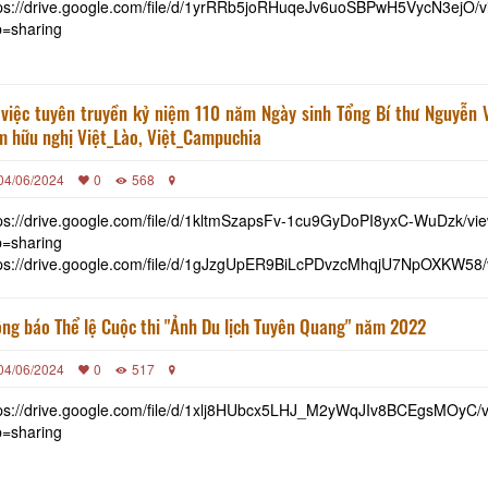
ps://drive.google.com/file/d/1yrRRb5joRHuqeJv6uoSBPwH5VycN3ejO/v
p=sharing
 việc tuyên truyền kỷ niệm 110 năm Ngày sinh Tổng Bí thư Nguyễn 
m hữu nghị Việt_Lào, Việt_Campuchia
04/06/2024
0
568
ps://drive.google.com/file/d/1kltmSzapsFv-1cu9GyDoPI8yxC-WuDzk/vi
p=sharing
tps://drive.google.com/file/d/1gJzgUpER9BiLcPDvzcMhqjU7NpOXKW58/
sharing https://drive.google.com/file/d/1fGCMRI1Hx-
aDZ_DizBfC_Yrcu18OZt/view?usp=sharing
ng báo Thể lệ Cuộc thi "Ảnh Du lịch Tuyên Quang" năm 2022
04/06/2024
0
517
tps://drive.google.com/file/d/1xlj8HUbcx5LHJ_M2yWqJIv8BCEgsMOyC/
p=sharing