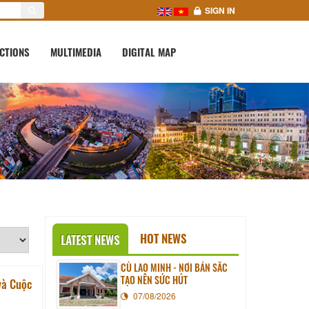
SIGN IN
CTIONS
MULTIMEDIA
DIGITAL MAP
HOT NEWS
LATEST NEWS
CÙ LAO MINH - NƠI BẢN SẮC
TẠO NÊN SỨC HÚT
và Cuộc
07/08/2026