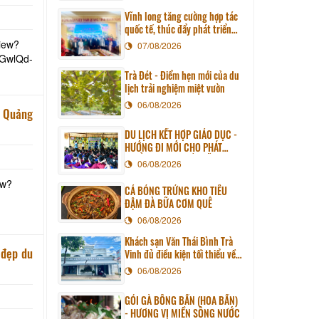
Vĩnh long tăng cường hợp tác
quốc tế, thúc đẩy phát triển
du lịch qua chương trình làm
iew?
07/08/2026
việc với đoàn công tác huyện
Sunchang (Hàn quốc)
Trà Đét - Điểm hẹn mới của du
lịch trải nghiệm miệt vườn
06/08/2026
á Quảng
DU LỊCH KẾT HỢP GIÁO DỤC -
HƯỚNG ĐI MỚI CHO PHÁT
TRIỂN DU LỊCH BỀN VỮNG
06/08/2026
ew?
CÁ BÓNG TRỨNG KHO TIÊU
ĐẬM ĐÀ BỮA CƠM QUÊ
06/08/2026
Khách sạn Văn Thái Bình Trà
 đẹp du
Vinh đủ điều kiện tối thiểu về
cơ sở vật chất kỹ thuật và dịch
06/08/2026
vụ của cơ sở lưu trú du lịch
GỎI GÀ BÔNG BẦN (HOA BẦN)
- HƯƠNG VỊ MIỀN SÔNG NƯỚC