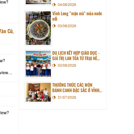
iew?
04/08/2026
Vĩnh Long “mặn mà” mùa nước
nổi
03/08/2026
Văn Cừ,
DU LỊCH KẾT HỢP GIÁO DỤC -
GIÁ TRỊ LAN TỎA TỪ TRẠI HÈ
ew?
PHƯƠNG NAM NĂM 2026
03/08/2026
view?
THƯỞNG THỨC CÁC MÓN
BÁNH CANH ĐẶC SẮC Ở VĨNH
LONG
31/07/2026
view?