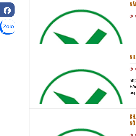
NĂ
NH
ht
EA
usp
giá
KH
NỘ