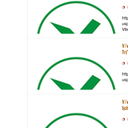
htt
usp=s
V8
V/v
Trị
htt
us
V/v
lịc