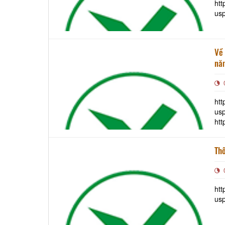
htt
us
Về
nă
htt
us
ht
usp=
v7
Thô
ht
us