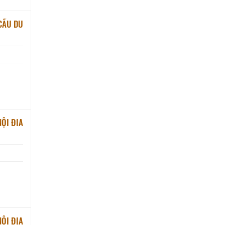
CẦU DU
ỘI ĐIA
ỘI ĐỊA