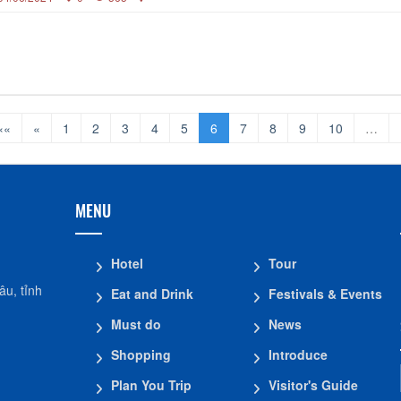
««
«
1
2
3
4
5
6
7
8
9
10
…
MENU
Hotel
Tour
u, tỉnh
Eat and Drink
Festivals & Events
Must do
News
Shopping
Introduce
Plan You Trip
Visitor's Guide