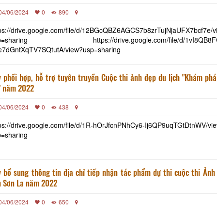
04/06/2024
0
890
ps://drive.google.com/file/d/12BGcQBZ6AGCS7b8zrTujNjaUFX7bcf7e/v
haring https://drive.google.com/file/d/1vI8QB8FGwlQd-
e7dGntXqTV7SQtutA/view?usp=sharing
 phối hợp, hỗ trợ tuyên truyền Cuộc thi ảnh đẹp du lịch "Khám ph
" năm 2022
04/06/2024
0
438
ps://drive.google.com/file/d/1R-hOrJfcnPNhCy6-Ij6QP9uqTGtDtnWV/vi
p=sharing
 bổ sung thông tin địa chỉ tiếp nhận tác phẩm dự thi cuộc thi Ảnh
h Sơn La năm 2022
04/06/2024
0
650