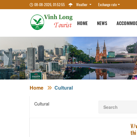
08-08-2026, 01:52:56
Weather
Exchange rate
HOME
NEWS
ACCOMMOD
Home
Cultural
Cultural
V/v
thi