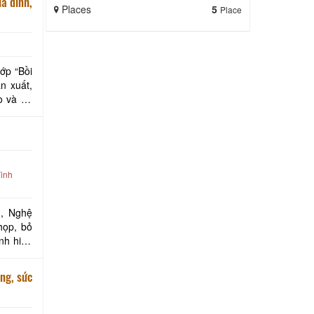
a đình,
Places
5
Place
ớp “Bồi
n xuất,
o và du
inh
n, Nghệ
họp, bỏ
nh hiệu
3, năm 2021. Sau khi rà soát,
ng, sức