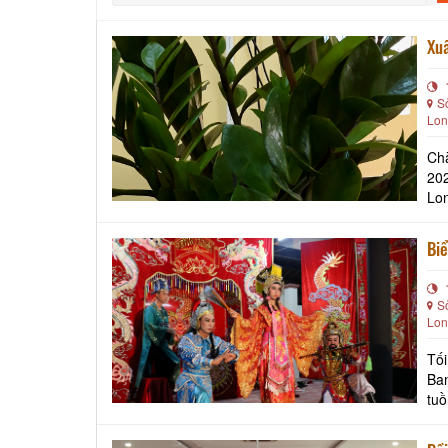
Xuấ
S
Lon
Chà
202
Lon
tập
Biể
S
Lon
Tối
Ba
tuồ