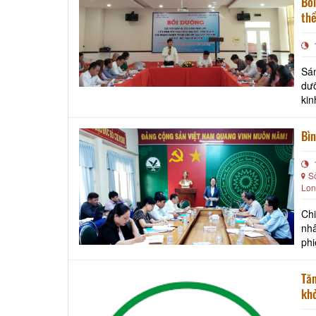
Bồi
thể
Sán
dưỡ
kin
Bìn
S
Lon
Ch
nh
phi
Tăn
kh