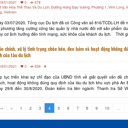
19/01/2021
0
678
ở Văn Hóa Thể Thao Và Du Lịch, Đường Hưng Đạo Vương, Phường 1, Vĩnh Long, V
g, Vietnam
y 03/07/2020, Tổng cục Du lịch đã có Công văn số 816/TCDL-LH đề n
 phương tăng cường công tác quản lý nhà nước đối với sản phẩm du 
y cơ ảnh hưởng đến tính mạng, sức khỏe của khách du lịch. Thời gian vừa
, thông qua phản ánh của báo chí và theo thông tin từ Thanh tra Bộ
n chỉnh, xử lý tình trạng chèo kéo, đeo bám và hoạt động không đ
h của tàu du lịch
19/01/2021
0
639
p tục triển khai sự chỉ đạo của UBND tỉnh về giải quyết vấn đề c
ch, hoạt động không đúng quy định của tàu du lịch khu vực phà An B
ày 29/8 đến 30/8/2020, Đoàn kiểm tra liên ngành: Thanh tra Sở 
òng QLDL, Thanh tra Sở GTVT, Cảng vụ Đường thủy nội địa tỉnh
GT t
««
«
1
2
3
4
5
6
7
8
9
10
…