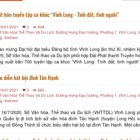
t bản tuyển tập ca khúc “Vĩnh Long - Tình đất, tình người”
19/01/2021
0
848
ở Văn Hóa Thể Thao Và Du Lịch, Đường Hưng Đạo Vương, Phường 1, Vĩnh Long, V
g, Vietnam
o mừng Đại hội đại biểu Đảng bộ tỉnh Vĩnh Long lần thứ XI, nhiệm k
5, Sở Văn hóa, Thể thao và Du lịch phối hợp Đài Phát thanh Truyền hì
g xuất bản 700 tuyển tập ca khúc “Vĩnh Long- Tình đất, tình người”. Tuy
 ca khúc “Vĩnh Long- Tình đất, tình người”có kích thước 19cm x
u diễn hát bội đình Tân Hạnh
19/01/2021
0
682
ở Văn Hóa Thể Thao Và Du Lịch, Đường Hưng Đạo Vương, Phường 1, Vĩnh Long, V
g, Vietnam
 16/7/2020, Sở Văn hóa, Thể thao và Du lịch (VHTTDL) Vĩnh Long 
n Quản lý di tích lịch sử văn hóa đình Tân Hạnh (huyện Long Hồ) 
ng cổ Đồng Thinh tổ chức biểu diễn hát bộ tại đình Tân Hạnh. Một cản
trích đoạn “Câu thơ yên ngựa” Tại đây, bà con nhân dân và du khách