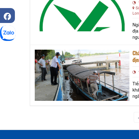
S
Lon
Ngà
địa
ngu
qua
Chấ
địn
Tiế
khá
ng
Ph
CS