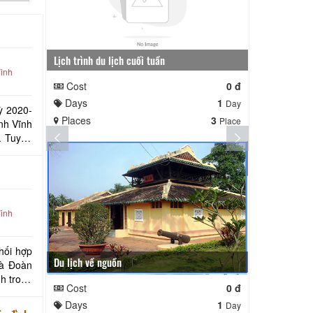
Lịch trình du lịch cuối tuần
Lịch trình ng
inh
Cost
0 đ
Cost
Days
1
Days
Day
ỳ 2020-
Places
3
Places
Place
nh Vĩnh
ển
inh
phối hợp
Du lịch về nguồn
và Đoàn
h trong
Cost
0 đ
Days
1
Day