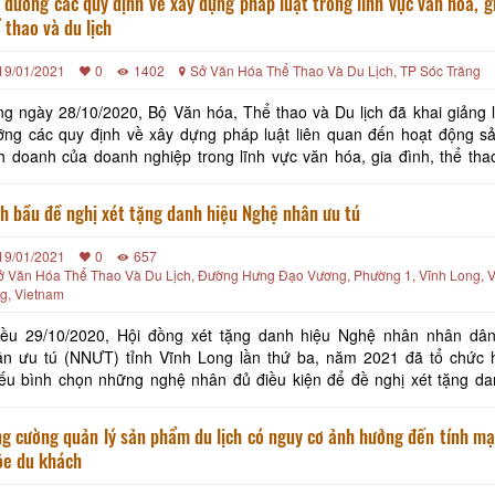
 dưỡng các quy định về xây dựng pháp luật trong lĩnh vực văn hóa, gi
 thao và du lịch
19/01/2021
0
1402
Sở Văn Hóa Thể Thao Và Du Lịch, TP Sóc Trăng
g ngày 28/10/2020, Bộ Văn hóa, Thể thao và Du lịch đã khai giảng l
ng các quy định về xây dựng pháp luật liên quan đến hoạt động sả
h doanh của doanh nghiệp trong lĩnh vực văn hóa, gia đình, thể tha
lịch” tại Khách sạn Quê Tôi, Phường 2 - thành phố Sóc Trăng. Đến tham
h bầu đề nghị xét tặng danh hiệu Nghệ nhân ưu tú
19/01/2021
0
657
ở Văn Hóa Thể Thao Và Du Lịch, Đường Hưng Đạo Vương, Phường 1, Vĩnh Long, V
g, Vietnam
iều 29/10/2020, Hội đồng xét tặng danh hiệu Nghệ nhân nhân dâ
ân ưu tú (NNƯT) tỉnh Vĩnh Long lần thứ ba, năm 2021 đã tổ chức 
ếu bình chọn những nghệ nhân đủ điều kiện để đề nghị xét tặng da
NNƯT trên lĩnh vực di sản văn hóa phi vật thể đợt 
g cường quản lý sản phẩm du lịch có nguy cơ ảnh hưởng đến tính mạ
ỏe du khách