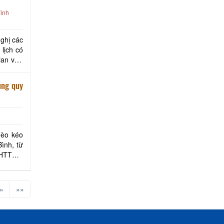
inh
ghị các
lịch có
úng quy
hèo kéo
ình, từ
VHTTDL,
, Phòng
»
»»