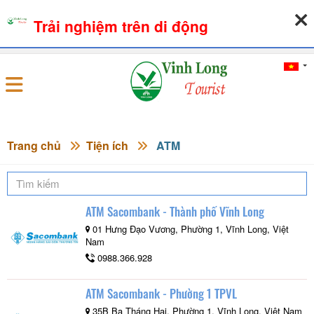
Trải nghiệm trên di động
06-08-2026, 01:44:51
THỜI TIẾT
TỶ GIÁ NGOẠI TỆ
Đăng nhập
Trang chủ
Tiện ích
ATM
ATM Sacombank - Thành phố Vĩnh Long
01 Hưng Đạo Vương, Phường 1, Vĩnh Long, Việt
Nam
0988.366.928
ATM Sacombank - Phường 1 TPVL
35B Ba Tháng Hai, Phường 1, Vĩnh Long, Việt Nam