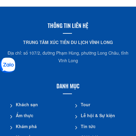
ATM Sacombank - Viện KSND Mang Thít
Phạm Hùng, Khóm 1, Cái Nhum, Mang Thít
0988.366.928
THÔNG TIN LIÊN HỆ
ATM Sacombank - PGD Tam Bình
TRUNG TÂM XÚC TIẾN DU LỊCH VĨNH LONG
Số 17, tổ 10, Phan Văn Đáng, Tam Bình, Vĩnh Long
Địa chỉ: số 107/2, đường Phạm Hùng, phường Long Châu, tỉnh
0988.366.928
Vĩnh Long
ATM Sacombank - PGD Trà Ôn
44/4, TT Trà Ôn, Trà Ôn, Vĩnh Long
DANH MỤC
0907.200.327
Khách sạn
Tour
ATM Sacombank - UBND xã Vĩnh Xuân, Trà Ôn
Ẩm thực
Lễ hội & Sự kiện
Ấp Vĩnh Trinh, Vĩnh Xuân, Trà Ôn, Vĩnh Long
0907.200.327
Khám phá
Tin tức