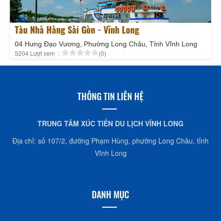
Tàu Nhà Hàng Sài Gòn - Vĩnh Long
04 Hưng Đạo Vương, Phường Long Châu, Tỉnh Vĩnh Long
5204 Lượt xem
(0)
THÔNG TIN LIÊN HỆ
TRUNG TÂM XÚC TIẾN DU LỊCH VĨNH LONG
Địa chỉ: số 107/2, đường Phạm Hùng, phường Long Châu, tỉnh
Vĩnh Long
DANH MỤC