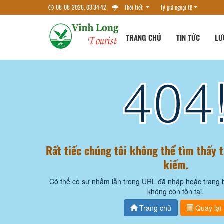
08-08-2026, 03:34:43
Thời tiết
Tỷ giá ngoại tệ
TRANG CHỦ
TIN TỨC
LƯ
404
Rất tiếc chúng tôi không thể tìm thấy 
kiếm.
Có thể có sự nhầm lẫn trong URL đã nhập hoặc trang 
không còn tồn tại.
Trang chủ
Quay lại