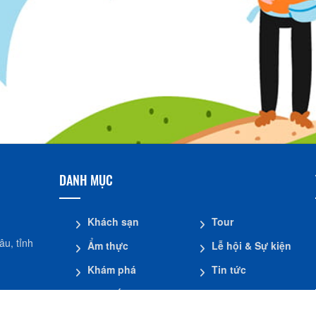
DANH MỤC
Khách sạn
Tour
u, tỉnh
Ẩm thực
Lễ hội & Sự kiện
Khám phá
Tin tức
Mua sắm
Giới thiệu