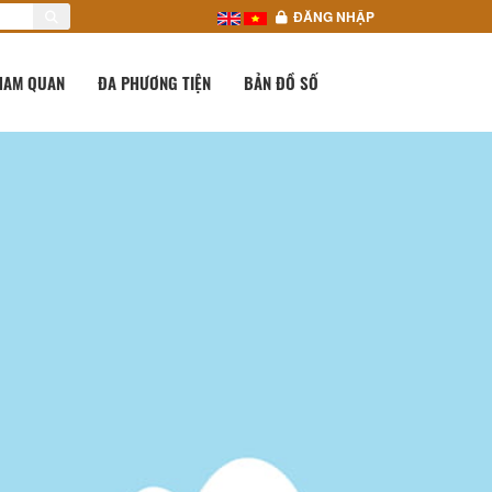
ĐĂNG NHẬP
HAM QUAN
ĐA PHƯƠNG TIỆN
BẢN ĐỒ SỐ