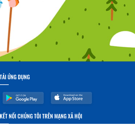
TẢI ỨNG DỤNG
KẾT NỐI CHÚNG TÔI TRÊN MẠNG XÃ HỘI