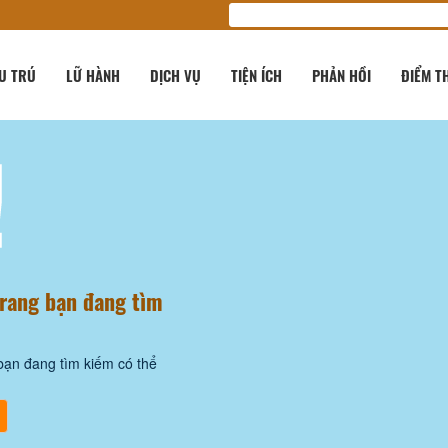
U TRÚ
LỮ HÀNH
DỊCH VỤ
TIỆN ÍCH
PHẢN HỒI
ĐIỂM T
!
trang bạn đang tìm
bạn đang tìm kiếm có thể