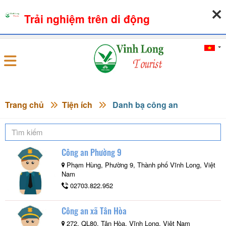
Trải nghiệm trên di động
06-08-2026, 08:34:58
THỜI TIẾT
TỶ GIÁ NGOẠI TỆ
Đăng nhập
Trang chủ
Tiện ích
Danh bạ công an
Công an Phường 9
Phạm Hùng, Phường 9, Thành phố Vĩnh Long, Việt
Nam
02703.822.952
Công an xã Tân Hòa
272, QL80, Tân Hòa, Vĩnh Long, Việt Nam