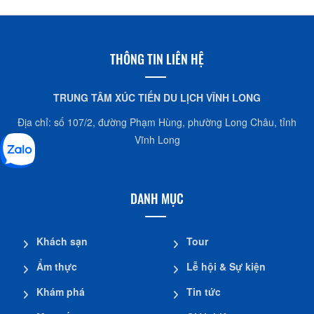
CÔNG AN P4
số 197 đường Trần Phú, P4, TPVL
02703826043
THÔNG TIN LIÊN HỆ
CÔNG AN P5
TRUNG TÂM XÚC TIẾN DU LỊCH VĨNH LONG
số 19 đường 8/3, P5, TPVL
02703823508
Địa chỉ: số 107/2, đường Phạm Hùng, phường Long Châu, tỉnh
Vĩnh Long
CÔNG AN TRƯỜNG AN
số 152B ấp Tân Quới Hưng, Trường An, TPVL
DANH MỤC
02703823316
Khách sạn
Tour
TRỰC BAN
số 99 đường Trưng Nữ Vương, P1, TPVL
Ẩm thực
Lễ hội & Sự kiện
02703834811
Khám phá
Tin tức