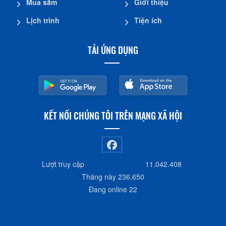
Mua sắm
Giới thiệu
CƠ YẾU
Lịch trình
Tiện ích
số 99 đường Trưng Nữ Vương, P1, TPVL
02703866370
TẢI ỨNG DỤNG
ĐỘI TỔNG HỢP
số 99 đường Trưng Nữ Vương, P1, TPVL
02703866307
KẾT NỐI CHÚNG TÔI TRÊN MẠNG XÃ HỘI
ĐỘI CHÍNH TRỊ HẬU CẦN
số 99 đường Trưng Nữ Vương, P1, TPVL
02703838678
Lượt truy cập
11.042.408
Tháng này
236.650
ĐỘI AN NINH
Đang online
22
số 27/7 đường Hưng Đạo Vương, P1, TPVL
02703828626