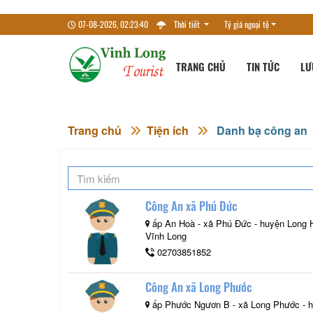
07-08-2026, 02:23:41
Thời tiết
Tỷ giá ngoại tệ
TRANG CHỦ
TIN TỨC
LƯ
Trang chủ
Tiện ích
Danh bạ công an
Công An xã Phú Đức
ấp An Hoà - xã Phú Đức - huyện Long Hô
Vĩnh Long
02703851852
Công An xã Long Phước
ấp Phước Ngươn B - xã Long Phước - 