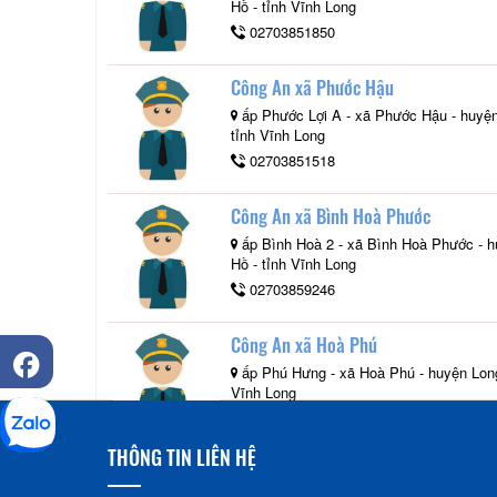
Hồ - tỉnh Vĩnh Long
02703851850
Công An xã Phước Hậu
ấp Phước Lợi A - xã Phước Hậu - huyệ
tỉnh Vĩnh Long
02703851518
Công An xã Bình Hoà Phước
ấp Bình Hoà 2 - xã Bình Hoà Phước - 
Hồ - tỉnh Vĩnh Long
02703859246
Công An xã Hoà Phú
ấp Phú Hưng - xã Hoà Phú - huyện Long
Vĩnh Long
02703811060
THÔNG TIN LIÊN HỆ
Công An xã Tân Hạnh