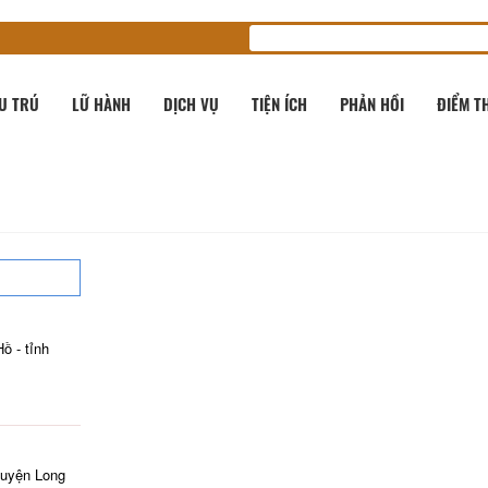
U TRÚ
LỮ HÀNH
DỊCH VỤ
TIỆN ÍCH
PHẢN HỒI
ĐIỂM T
̀ - tỉnh
huyện Long