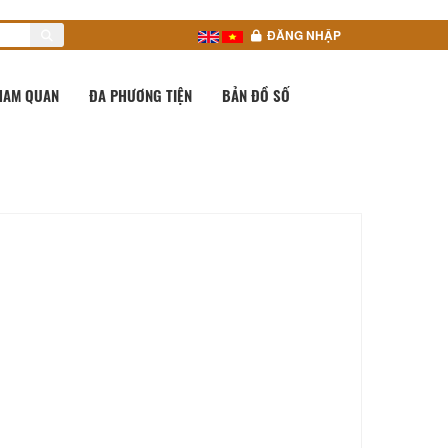
ĐĂNG NHẬP
HAM QUAN
ĐA PHƯƠNG TIỆN
BẢN ĐỒ SỐ