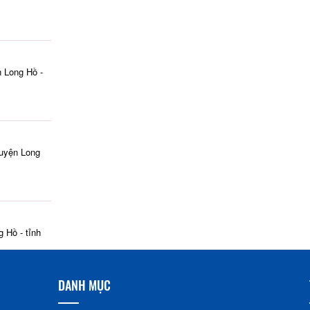
n Long Hồ -
huyện Long
 Hồ - tỉnh
DANH MỤC