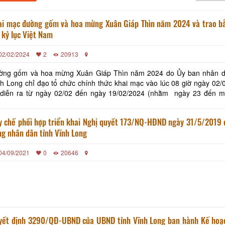
ai mạc đường gốm và hoa mừng Xuân Giáp Thìn năm 2024 và trao b
 kỷ lục Việt Nam
02/02/2024
2
20913
ờng gốm và hoa mừng Xuân Giáp Thìn năm 2024 do Ủy ban nhân dâ
nh Long chỉ đạo tổ chức chính thức khai mạc vào lúc 08 giờ ngày 02/
 diễn ra từ ngày 02/02 đến ngày 19/02/2024 (nhằm ngày 23 đến 
) tại đường nối giữa đường Phạm Hùng với đường Võ Văn Kiệt và vò
ớ
y chế phối hợp triển khai Nghị quyết 173/NQ-HĐND ngày 31/5/2019 
g nhân dân tỉnh Vĩnh Long
04/09/2021
0
20646
yết định 3290/QĐ-UBND của UBND tỉnh Vĩnh Long ban hành Kế hoạ