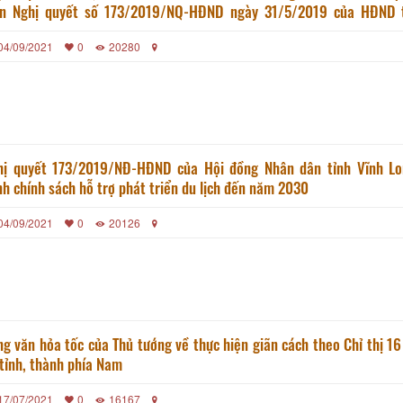
ện Nghị quyết số 173/2019/NQ-HĐND ngày 31/5/2019 của HĐND t
chính sách hỗ trợ phát triển du lịch đến năm 2030 trên địa bàn tỉ
04/09/2021
0
20280
hị quyết 173/2019/NĐ-HĐND của Hội đồng Nhân dân tỉnh Vĩnh L
h chính sách hỗ trợ phát triển du lịch đến năm 2030
04/09/2021
0
20126
g văn hỏa tốc của Thủ tướng về thực hiện giãn cách theo Chỉ thị 16 
tỉnh, thành phía Nam
17/07/2021
0
16167