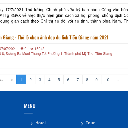
ày 17/7/2021 Thủ tướng Chính phủ vừa ký ban hành Công văn hỏa
/TTg-KGVX về việc thực hiện giãn cách xã hội phòng, chống dịch Co
dụng giãn cách theo Chỉ thị 16 đối với 16 tỉnh, thành phía Nam. Th
c hiện giãn cách là 14 ngày để chống dịch. Thời điểm bắt đầu áp dụng
n Giang - Thể lệ chọn ảnh đẹp du lịch Tiền Giang năm 2021
07/07/2021
0
15943
ố 8, Đường Ba Mươi Tháng Tư, Phường 1, Thành phố Mỹ Tho, Tiền Giang
««
«
1
2
3
4
5
6
7
8
9
10
…
MENU
Hotel
Tour