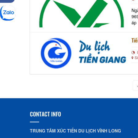
Ng
969
áp 
thự
Tiề
S
CONTACT INFO
TRUNG TÂM XÚC TIẾN DU LỊCH VĨNH LONG