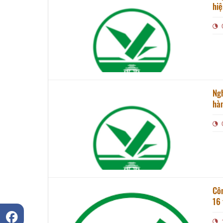
hi
Ng
hàn
Côn
16 