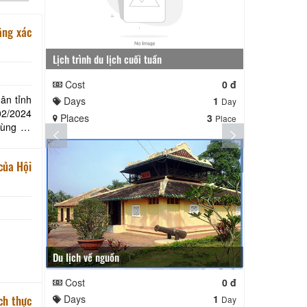
ằng xác
Lịch trình du lịch cuối tuần
Lịch trình ng
Cost
0 đ
Cost
n tỉnh
Days
1
Days
Day
02/2024
Places
3
Places
Place
mùng 10
ng xoay
của Hội
Du lịch về nguồn
Cost
0 đ
ch thực
Days
1
Day