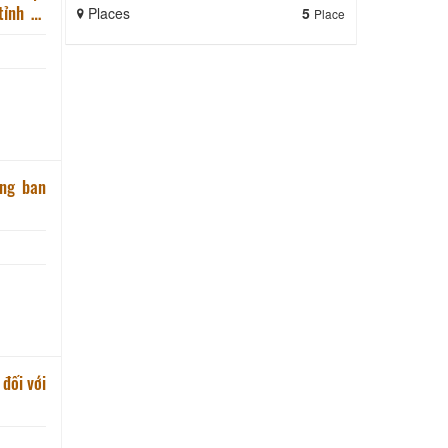
ỉnh về
Places
5
Place
nh Vĩnh Long
ong ban
đối với