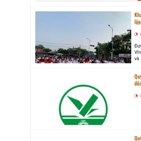
Kh
lập
Đư
Vĩ
và
Tết
trư
Qu
đồn
Qu