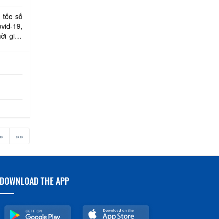
 tốc số
vid-19,
ời gian
 các
»
»»
DOWNLOAD THE APP