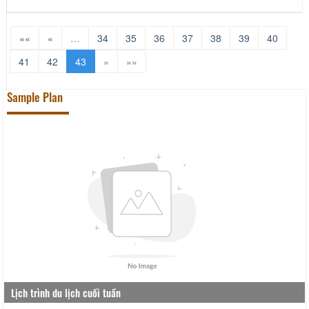
««
«
…
34
35
36
37
38
39
40
41
42
43
»
»»
Sample Plan
Lịch trình du lịch cuối tuần