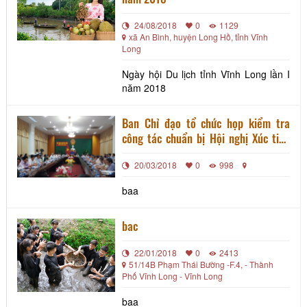
24/08/2018
0
1129
xã An Bình, huyện Long Hồ, tỉnh Vĩnh
Long
Ngày hội Du lịch tỉnh Vĩnh Long lần I
năm 2018
Ban Chỉ đạo tổ chức họp kiểm tra
công tác chuẩn bị Hội nghị Xúc tiến
Đầu tư năm 2018
20/03/2018
0
998
baa
bac
22/01/2018
0
2413
51/14B Phạm Thái Bường -F.4, - Thành
Phố Vĩnh Long - Vĩnh Long
baa