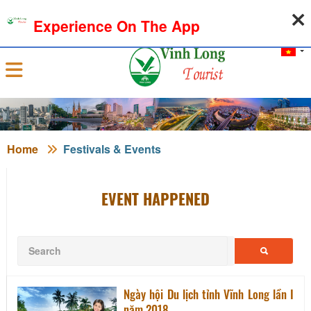
07-08-2026, 09:00:00
WEATHER
EXCHANGE RATE
Experience On The App
Sign in
Home
Festivals & Events
EVENT HAPPENED
Ngày hội Du lịch tỉnh Vĩnh Long lần I
năm 2018