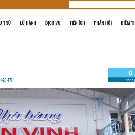
U TRÚ
LỮ HÀNH
DỊCH VỤ
TIỆN ÍCH
PHẢN HỒI
ĐIỂM T
0
 470 477
(0 Đánh g