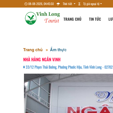
08-08-2026, 04:45:50
Thời tiết
Tỷ giá ngoại tệ
TRANG CHỦ
TIN TỨC
LƯ
Trang chủ
Ẩm thực
NHÀ HÀNG NGÂN VINH
33/12 Phạm Thái Bường, Phường Phước Hậu, Tỉnh Vĩnh Long - 02702