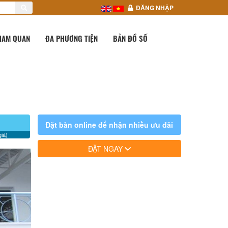
ĐĂNG NHẬP
HAM QUAN
ĐA PHƯƠNG TIỆN
BẢN ĐỒ SỐ
Đặt bàn online để nhận nhiều ưu đãi
iá)
ĐẶT NGAY