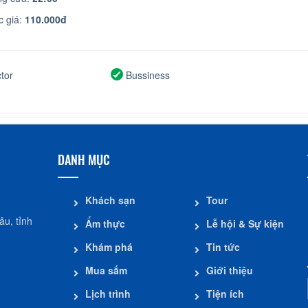
 giá:
110.000đ
tor
Bussiness
DANH MỤC
Khách sạn
Tour
u, tỉnh
Ẩm thực
Lễ hội & Sự kiện
Khám phá
Tin tức
Mua sắm
Giới thiệu
Lịch trình
Tiện ích