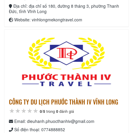
Địa chỉ: địa chỉ số 180, đường 8 tháng 3, phường Thanh
Đức, tỉnh Vĩnh Long
Website: vinhlongmekongtravel.com
CÔNG TY DU LỊCH PHƯỚC THÀNH IV VĨNH LONG
★★★★★
★★★★★
★★★★★
0
/
5
trong
0
đánh giá
Email: dieuhanh.phuocthanhiv@gmail.com
Số điện thoại: 0774888852