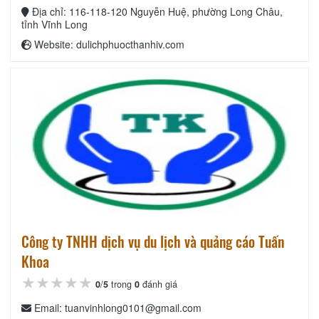
Địa chỉ: 116-118-120 Nguyễn Huệ, phường Long Châu,
tỉnh Vĩnh Long
Website: dulichphuocthanhiv.com
Công ty TNHH dịch vụ du lịch và quảng cáo Tuấn
Khoa
★★★★★
★★★★★
★★★★★
0
/
5
trong
0
đánh giá
Email: tuanvinhlong0101@gmail.com