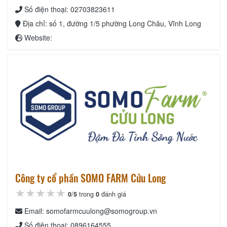
Số điện thoại: 02703823611
Địa chỉ: số 1, đường 1/5 phường Long Châu, Vĩnh Long
Website:
Công ty cổ phần SOMO FARM Cửu Long
★★★★★
★★★★★
★★★★★
0
/
5
trong
0
đánh giá
Email: somofarmcuulong@somogroup.vn
Số điện thoại: 0896164555