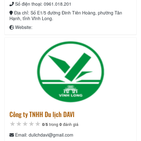
Số điện thoại: 0961.018.201
Địa chỉ: Số E1/5 đường Đinh Tiên Hoàng, phường Tân
Hạnh, tỉnh Vĩnh Long.
Website:
Công ty TNHH Du lịch DAVI
★★★★★
★★★★★
★★★★★
0
/
5
trong
0
đánh giá
Email: dulichdavi@gmail.com