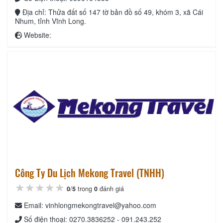
Địa chỉ: Thửa đất số 147 tờ bản đồ số 49, khóm 3, xã Cái
Nhum, tỉnh Vĩnh Long.
Website:
Công Ty Du Lịch Mekong Travel (TNHH)
★★★★★
★★★★★
★★★★★
0
/
5
trong
0
đánh giá
Email: vinhlongmekongtravel@yahoo.com
Số điện thoại: 0270.3836252 - 091.243.252