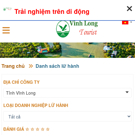
07-08-2026, 12:23:55
THỜI TIẾT
TỶ GIÁ NGOẠI TỆ
Trải nghiệm trên di động
Đăng nhập
Trang chủ
Danh sách lữ hành
ĐỊA CHỈ CÔNG TY
Tỉnh Vĩnh Long
LOẠI DOANH NGHIỆP LỮ HÀNH
ĐÁNH GIÁ ☆ ☆ ☆ ☆ ☆