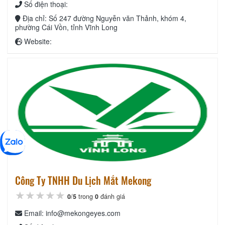
Số điện thoại:
Địa chỉ: Số 247 đường Nguyễn văn Thảnh, khóm 4,
phường Cái Vồn, tỉnh Vĩnh Long
Website:
Công Ty TNHH Du Lịch Mắt Mekong
★★★★★
★★★★★
★★★★★
0
/
5
trong
0
đánh giá
Email: info@mekongeyes.com