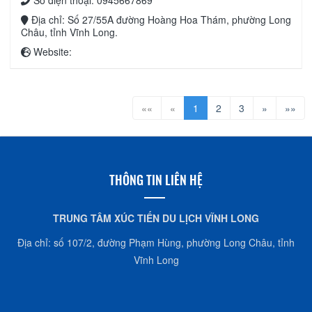
Địa chỉ: Số 27/55A đường Hoàng Hoa Thám, phường Long
Châu, tỉnh Vĩnh Long.
Website:
««
«
1
2
3
»
»»
THÔNG TIN LIÊN HỆ
TRUNG TÂM XÚC TIẾN DU LỊCH VĨNH LONG
Địa chỉ: số 107/2, đường Phạm Hùng, phường Long Châu, tỉnh
Vĩnh Long