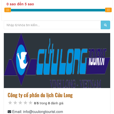
0
sao
đến
5
sao
Công ty cổ phần du lịch Cửu Long
★★★★★
★★★★★
★★★★★
0
/
5
trong
0
đánh giá
Email: info@cuulongtourist.com