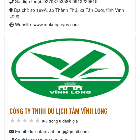
Số điện thoại: 02703753586-0913220615
Địa chỉ: số 169A, ấp Thành Phú, xã Tân Quới, tỉnh Vĩnh
Long
Website: www.mekongeyes.com
CÔNG TY TNHH DU LỊCH TÂM VĨNH LONG
★★★★★
★★★★★
★★★★★
0
/
5
trong
0
đánh giá
Email: dulichtamvinhlong@gmail.com
Số điện thoại: 0945667869