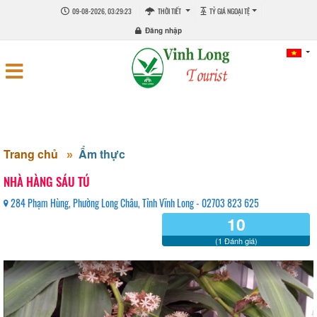
09-08-2026, 03:29:23
THỜI TIẾT
TỶ GIÁ NGOẠI TỆ
Đăng nhập
Trang chủ
Ẩm thực
NHÀ HÀNG SÁU TÚ
284 Phạm Hùng, Phường Long Châu, Tỉnh Vĩnh Long - 02703 823 625
10
(1 Đánh giá)