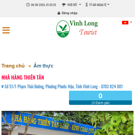
06-08-2026, 01:35:25
THỜI TIẾT
TỶ GIÁ NGOẠI TỆ
Đăng nhập
Trang chủ
Ẩm thực
NHÀ HÀNG THIÊN TÂN
Số 51/1 Phạm Thái Bường, Phường Phước Hậu, Tỉnh Vĩnh Long - 0703 824 001
0
(0 Đánh giá)