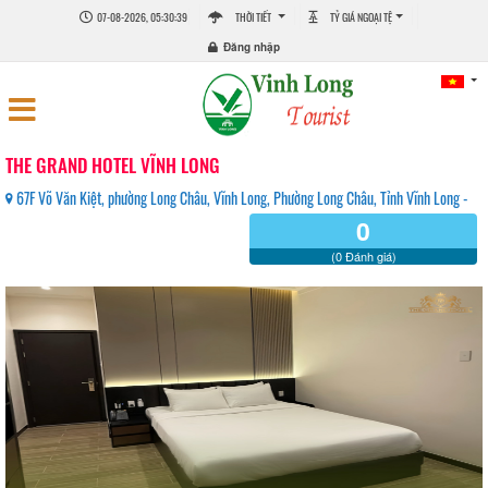
07-08-2026, 05:30:39
THỜI TIẾT
TỶ GIÁ NGOẠI TỆ
Đăng nhập
THE GRAND HOTEL VĨNH LONG
67F Võ Văn Kiệt, phường Long Châu, Vĩnh Long, Phường Long Châu, Tỉnh Vĩnh Long -
0
(0 Đánh giá)