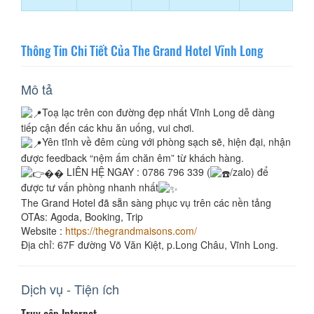
Thông Tin Chi Tiết Của The Grand Hotel Vĩnh Long
Mô tả
Toạ lạc trên con đường đẹp nhất Vĩnh Long dễ dàng
tiếp cận đến các khu ăn uống, vui chơi.
Yên tĩnh về đêm cùng với phòng sạch sẽ, hiện đại, nhận
được feedback “nệm ấm chăn êm” từ khách hàng.
LIÊN HỆ NGAY : 0786 796 339 (
/zalo) để
được tư vấn phòng nhanh nhất
The Grand Hotel đã sẵn sàng phục vụ trên các nền tảng
OTAs: Agoda, Booking, Trip
Website :
https://thegrandmaisons.com/
Địa chỉ: 67F đường Võ Văn Kiệt, p.Long Châu, Vĩnh Long.
Dịch vụ - Tiện ích