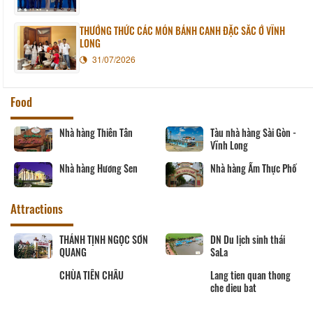
THƯỞNG THỨC CÁC MÓN BÁNH CANH ĐẶC SẮC Ở VĨNH
LONG
31/07/2026
Food
Nhà hàng Phương Thủy
Nhà hàng Song Thảo
Nhà hàng Ngân Vinh
Nhà hàng Sáu Tú
Attractions
Khu tưởng niệm cố Thủ
BẢO TÀNG VĨNH LONG
tướng Võ Văn Kiệt
Khu lưu niệm Giáo sư,
Viện sĩ Trần Đại Nghĩa
Hộ kinh doanh