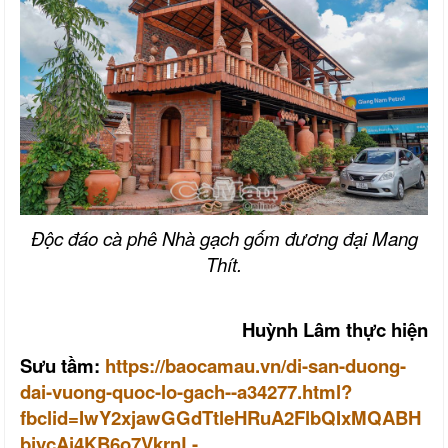
Ðộc đáo cà phê Nhà gạch gốm đương đại Mang
Thít.
Huỳnh Lâm thực hiện
Sưu tầm:
https://baocamau.vn/di-san-duong-
dai-vuong-quoc-lo-gach--a34277.html?
fbclid=IwY2xjawGGdTtleHRuA2FlbQIxMQABH
bjycAj4KB6o7VkrnL-