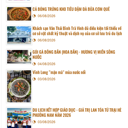
CÁ BÓNG TRỨNG KHO TIÊU ĐẬM ĐÀ BỮA CƠM QUÊ
06/08/2026
Khách sạn Văn Thái Bình Trà Vinh đủ điều kiện tối thiểu về
cơ sở vật chất kỹ thuật và dịch vụ của cơ sở lưu trú du lịch
06/08/2026
GỎI GÀ BÔNG BẦN (HOA BẦN) - HƯƠNG VỊ MIỀN SÔNG
NƯỚC
04/08/2026
Vĩnh Long “mặn mà” mùa nước nổi
03/08/2026
DU LỊCH KẾT HỢP GIÁO DỤC - GIÁ TRỊ LAN TỎA TỪ TRẠI HÈ
PHƯƠNG NAM NĂM 2026
03/08/2026