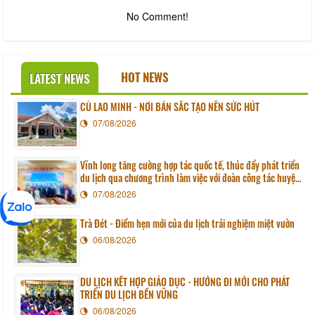
No Comment!
HOT NEWS
LATEST NEWS
CÙ LAO MINH - NƠI BẢN SẮC TẠO NÊN SỨC HÚT
07/08/2026
Vĩnh long tăng cường hợp tác quốc tế, thúc đẩy phát triển
du lịch qua chương trình làm việc với đoàn công tác huyện
Sunchang (Hàn quốc)
07/08/2026
Trà Đét - Điểm hẹn mới của du lịch trải nghiệm miệt vườn
06/08/2026
DU LỊCH KẾT HỢP GIÁO DỤC - HƯỚNG ĐI MỚI CHO PHÁT
TRIỂN DU LỊCH BỀN VỮNG
06/08/2026