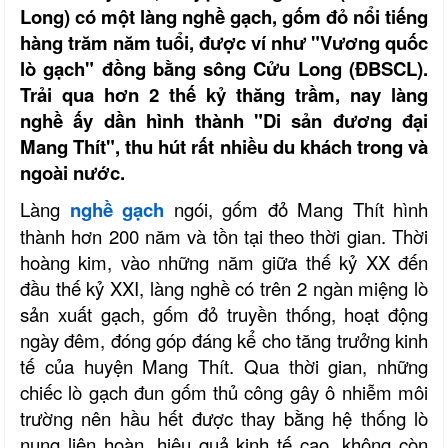
Long) có một làng nghề gạch, gốm đỏ nổi tiếng
hàng trăm năm tuổi, được ví như "Vương quốc
lò gạch" đồng bằng sông Cửu Long (ÐBSCL).
Trải qua hơn 2 thế kỷ thăng trầm, nay làng
nghề ấy dần hình thành "Di sản đương đại
Mang Thít", thu hút rất nhiều du khách trong và
ngoài nước.
Làng
nghề gạch
ngói, gốm đỏ Mang Thít hình
thành hơn 200 năm và tồn tại theo thời gian. Thời
hoàng kim, vào những năm giữa thế kỷ XX đến
đầu thế kỷ XXI, làng nghề có trên 2 ngàn miệng lò
sản xuất gạch, gốm đỏ truyền thống, hoạt động
ngày đêm, đóng góp đáng kể cho tăng trưởng kinh
tế của huyện Mang Thít. Qua thời gian, những
chiếc lò gạch đun gốm thủ công gây ô nhiễm môi
trường nên hầu hết được thay bằng hệ thống lò
nung liên hoàn, hiệu quả kinh tế cao, không còn