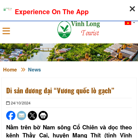
09-08-2026, 03:32:37
WEATHER
EXCHANGE RATE
Experience On The App
Sign in
Home
News
Di sản đương đại “Vương quốc lò gạch”
24/10/2024
Nằm trên bờ Nam sông Cổ Chiên và dọc theo
kênh Thầy Cai, huyện Mang Thít (tỉnh Vĩnh