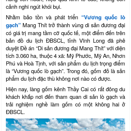
cảnh nghi ngút khói bụi.
Nhằm bảo tồn và phát triển
“Vương quốc lò
gạch”
Mang Thít trở thành vùng di sản đương đại
có giá trị mang tầm cỡ quốc tế, một điểm đến trên
bản đồ du lịch ÐBSCL, tỉnh Vĩnh Long đã phê
duyệt Ðề án “Di sản đương đại Mang Thít” với diện
tích 3.060 ha, thuộc 4 xã: Mỹ Phước, Mỹ An, Nhơn
Phú và Hoà Tịnh, với sản phẩm du lịch trọng điểm
là “Vương quốc lò gạch”. Trong đó, gốm đỏ là sản
phẩm du lịch đặc thù không nơi nào có được.
Hiện nay, làng gốm kênh Thầy Cai có rất đông du
khách khắp nơi đến tham quan di sản lò gạch và
trải nghiệm nghề làm gốm có một không hai ở
ÐBSCL.