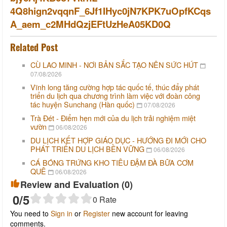
4Q8hign2vqqnF_6Jf1IHyc0jN7KPK7uOpfKCqs
A_aem_c2MHdQzjEFtUzHeA05KD0Q
Related Post
CÙ LAO MINH - NƠI BẢN SẮC TẠO NÊN SỨC HÚT
07/08/2026
Vĩnh long tăng cường hợp tác quốc tế, thúc đẩy phát
triển du lịch qua chương trình làm việc với đoàn công
tác huyện Sunchang (Hàn quốc)
07/08/2026
Trà Đét - Điểm hẹn mới của du lịch trải nghiệm miệt
vườn
06/08/2026
DU LỊCH KẾT HỢP GIÁO DỤC - HƯỚNG ĐI MỚI CHO
PHÁT TRIỂN DU LỊCH BỀN VỮNG
06/08/2026
CÁ BÓNG TRỨNG KHO TIÊU ĐẬM ĐÀ BỮA CƠM
QUÊ
06/08/2026
Review and Evaluation (
0
)
0
/5
0
Rate
You need to
Sign in
or
Register
new account for leaving
comments.