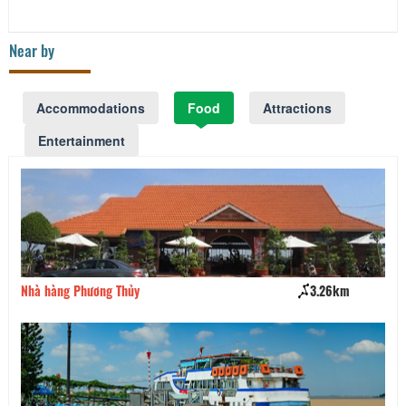
Near by
Accommodations
Food
Attractions
Entertainment
Nhà hàng Phương Thủy
3.26km
Nh