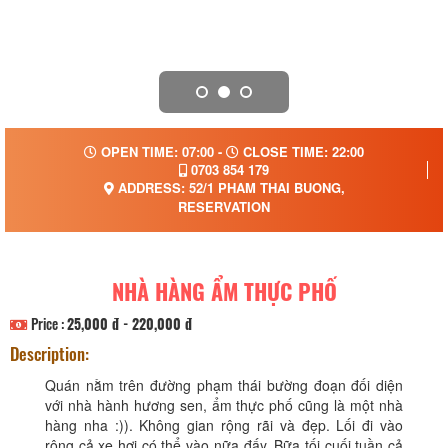
OPEN TIME: 07:00 -
CLOSE TIME: 22:00
0703 854 179
ADDRESS: 52/1 PHAM THAI BUONG,
RESERVATION
NHÀ HÀNG ẨM THỰC PHỐ
Price :
25,000 đ - 220,000 đ
Description:
Quán nằm trên đường phạm thái bường đoạn đối diện
với nhà hành hương sen, ẩm thực phố cũng là một nhà
hàng nha :)). Không gian rộng rãi và đẹp. Lối đi vào
rộng cả xe hơi có thể vào nữa đấy. Bữa tối cuối tuần cả