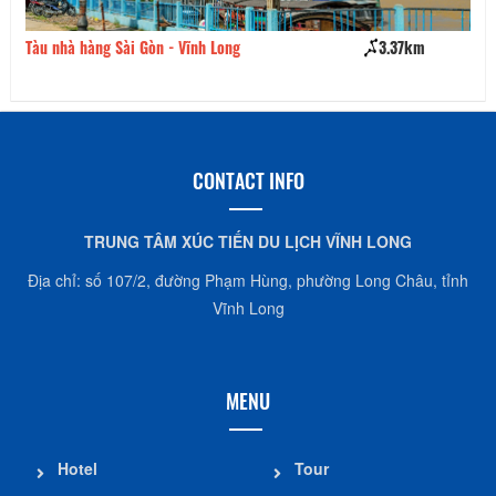
Tàu nhà hàng Sài Gòn - Vĩnh Long
3.37km
Nh
CONTACT INFO
TRUNG TÂM XÚC TIẾN DU LỊCH VĨNH LONG
Địa chỉ: số 107/2, đường Phạm Hùng, phường Long Châu, tỉnh
Vĩnh Long
MENU
Hotel
Tour