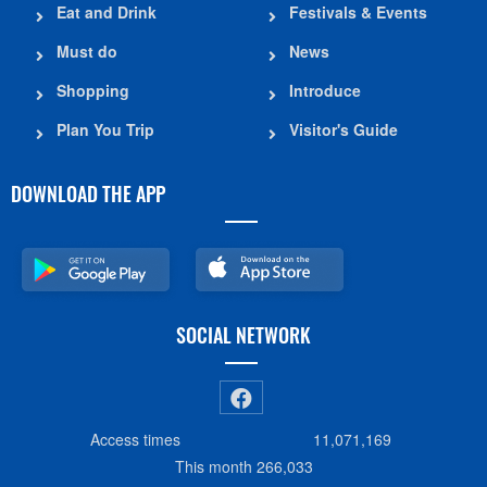
Eat and Drink
Festivals & Events
Must do
News
Shopping
Introduce
Plan You Trip
Visitor's Guide
DOWNLOAD THE APP
SOCIAL NETWORK
Access times
11,071,169
This month
266,033