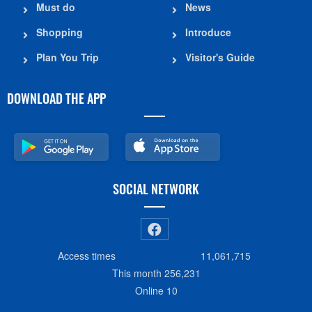
Must do
News
Shopping
Introduce
Plan You Trip
Visitor's Guide
DOWNLOAD THE APP
SOCIAL NETWORK
Access times
11,061,715
This month
256,231
Online
10