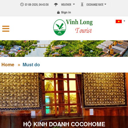
07-08-2026, 04:43:58
WEATHER
EXCHANGE RATE
Sign in
Home
Must do
HỘ KINH DOANH COCOHOME