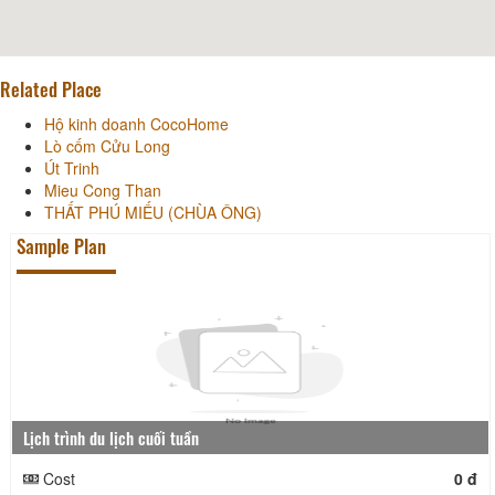
Related Place
Hộ kinh doanh CocoHome
Lò cốm Cửu Long
Út Trinh
Mieu Cong Than
THẤT PHÚ MIẾU (CHÙA ÔNG)
Sample Plan
Lịch trình du lịch cuối tuần
Cost
0 đ