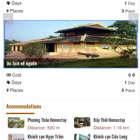
Days
1
Day
Places
3
Place
Du lịch về nguồn
Cost
0 đ
Days
1
Day
Places
5
Place
Accommodations
Phương Thảo Homestay
Bảy Thời Homestay
Distance: 590 m
Distance: 1.16 km
Khách sạn Ngọc Trâm
Khách sạn Cửu Long