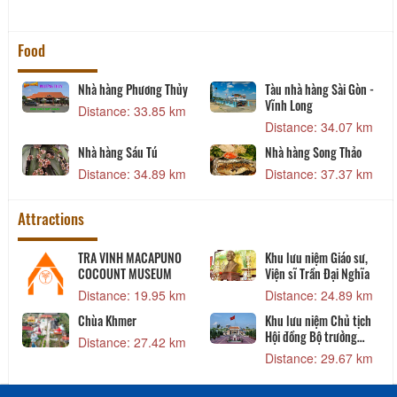
Food
Nhà hàng Phương Thủy
Tàu nhà hàng Sài Gòn -
Vĩnh Long
Distance: 33.85 km
Distance: 34.07 km
Nhà hàng Sáu Tú
Nhà hàng Song Thảo
Distance: 34.89 km
Distance: 37.37 km
Attractions
h
TRA VINH MACAPUNO
Khu lưu niệm Giáo sư,
COCOUNT MUSEUM
Viện sĩ Trần Đại Nghĩa
Distance: 19.95 km
Distance: 24.89 km
Chùa Khmer
Khu lưu niệm Chủ tịch
Hội đồng Bộ trưởng
Distance: 27.42 km
Phạm Hùng
Distance: 29.67 km