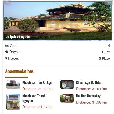
Du lịch về nguồn
Cost
0 đ
Days
1
Day
Places
5
Place
Accommodations
Khách sạn Tân An Lộc
Khách sạn Ba Đức
Distance: 30.69 km
Distance: 31.01 km
Khách sạn Thanh
Hai Đào Homestay
Nguyên
Distance: 31.58 km
Distance: 31.07 km