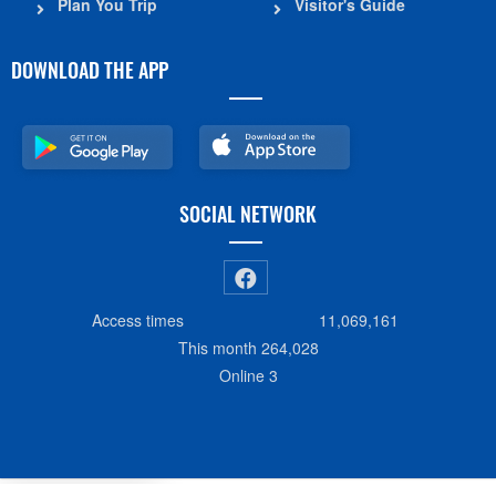
Plan You Trip
Visitor's Guide
DOWNLOAD THE APP
SOCIAL NETWORK
Access times
11,069,161
This month
264,028
Online
3