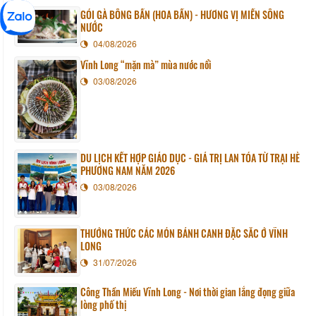
GỎI GÀ BÔNG BẦN (HOA BẦN) - HƯƠNG VỊ MIỀN SÔNG
NƯỚC
04/08/2026
Vĩnh Long “mặn mà” mùa nước nổi
03/08/2026
DU LỊCH KẾT HỢP GIÁO DỤC - GIÁ TRỊ LAN TỎA TỪ TRẠI HÈ
PHƯƠNG NAM NĂM 2026
03/08/2026
THƯỞNG THỨC CÁC MÓN BÁNH CANH ĐẶC SẮC Ở VĨNH
LONG
31/07/2026
Công Thần Miếu Vĩnh Long - Nơi thời gian lắng đọng giữa
lòng phố thị