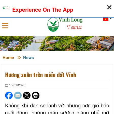
06-08-2026, 03:58:43
WEATHER
EXCHANGE RATE
Experience On The App
Sign in
Home
News
Hương xuân trên miền đất Vĩnh
15/01/2025
Không khí dần se lạnh với những cơn gió bấc
cuối đông, những màn sương giăng phủ mờ