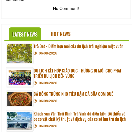
No Comment!
HOT NEWS
LATEST NEWS
Trà Đét - Điểm hẹn mới của du lịch trải nghiệm miệt vườn
06/08/2026
DU LỊCH KẾT HỢP GIÁO DỤC - HƯỚNG ĐI MỚI CHO PHÁT
TRIỂN DU LỊCH BỀN VỮNG
06/08/2026
CÁ BÓNG TRỨNG KHO TIÊU ĐẬM ĐÀ BỮA CƠM QUÊ
06/08/2026
Khách sạn Văn Thái Bình Trà Vinh đủ điều kiện tối thiểu về
cơ sở vật chất kỹ thuật và dịch vụ của cơ sở lưu trú du lịch
06/08/2026