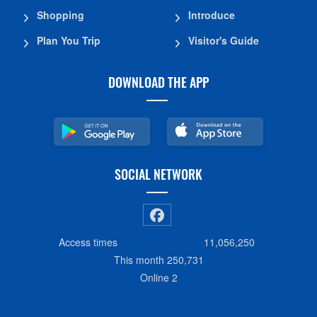
Shopping
Introduce
Plan You Trip
Visitor's Guide
DOWNLOAD THE APP
SOCIAL NETWORK
Access times
11,056,250
This month
250,731
Online
2