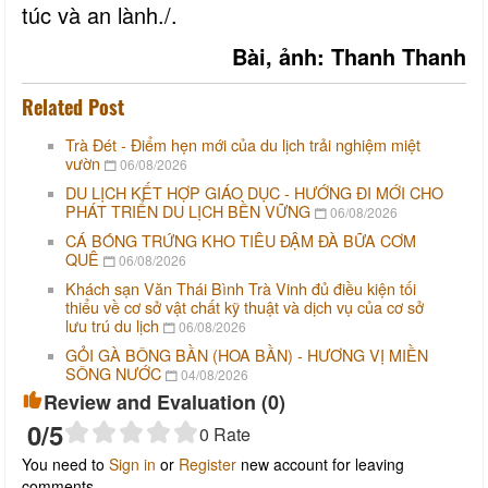
túc và an lành./.
Bài, ảnh: Thanh Thanh
Related Post
Trà Đét - Điểm hẹn mới của du lịch trải nghiệm miệt
vườn
06/08/2026
DU LỊCH KẾT HỢP GIÁO DỤC - HƯỚNG ĐI MỚI CHO
PHÁT TRIỂN DU LỊCH BỀN VỮNG
06/08/2026
CÁ BÓNG TRỨNG KHO TIÊU ĐẬM ĐÀ BỮA CƠM
QUÊ
06/08/2026
Khách sạn Văn Thái Bình Trà Vinh đủ điều kiện tối
thiểu về cơ sở vật chất kỹ thuật và dịch vụ của cơ sở
lưu trú du lịch
06/08/2026
GỎI GÀ BÔNG BẦN (HOA BẦN) - HƯƠNG VỊ MIỀN
SÔNG NƯỚC
04/08/2026
Review and Evaluation (
0
)
0
/5
0
Rate
You need to
Sign in
or
Register
new account for leaving
comments.