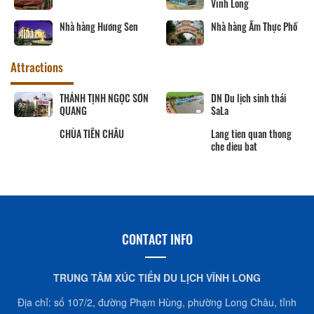
Vĩnh Long
Nhà hàng Hương Sen
Nhà hàng Ẩm Thực Phố
Attractions
THÁNH TỊNH NGỌC SƠN
DN Du lịch sinh thái
QUANG
SaLa
CHÙA TIÊN CHÂU
Lang tien quan thong
che dieu bat
CONTACT INFO
TRUNG TÂM XÚC TIẾN DU LỊCH VĨNH LONG
Địa chỉ: số 107/2, đường Phạm Hùng, phường Long Châu, tỉnh