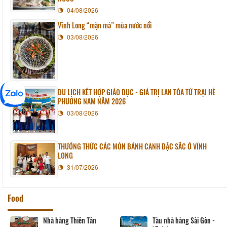
04/08/2026
Vĩnh Long “mặn mà” mùa nước nổi
03/08/2026
DU LỊCH KẾT HỢP GIÁO DỤC - GIÁ TRỊ LAN TỎA TỪ TRẠI HÈ
PHƯƠNG NAM NĂM 2026
03/08/2026
THƯỞNG THỨC CÁC MÓN BÁNH CANH ĐẶC SẮC Ở VĨNH
LONG
31/07/2026
Food
Nhà hàng Thiên Tân
Tàu nhà hàng Sài Gòn -