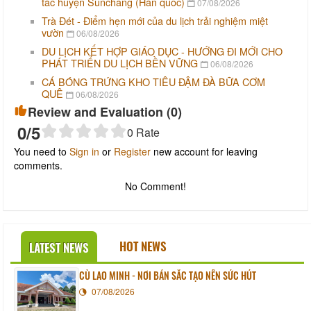
tác huyện Sunchang (Hàn quốc)
07/08/2026
Trà Đét - Điểm hẹn mới của du lịch trải nghiệm miệt
vườn
06/08/2026
DU LỊCH KẾT HỢP GIÁO DỤC - HƯỚNG ĐI MỚI CHO
PHÁT TRIỂN DU LỊCH BỀN VỮNG
06/08/2026
CÁ BÓNG TRỨNG KHO TIÊU ĐẬM ĐÀ BỮA CƠM
QUÊ
06/08/2026
Review and Evaluation (
0
)
0
/5
0
Rate
You need to
Sign in
or
Register
new account for leaving
comments.
No Comment!
HOT NEWS
LATEST NEWS
CÙ LAO MINH - NƠI BẢN SẮC TẠO NÊN SỨC HÚT
07/08/2026