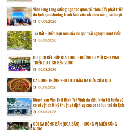
Vĩnh long tăng cường hợp tác quốc tế, thúc đẩy phát triển
du lịch qua chương trình làm việc với đoàn công tác huyện
Sunchang (Hàn quốc)
07/08/2026
Trà Đét - Điểm hẹn mới của du lịch trải nghiệm miệt vườn
06/08/2026
DU LỊCH KẾT HỢP GIÁO DỤC - HƯỚNG ĐI MỚI CHO PHÁT
TRIỂN DU LỊCH BỀN VỮNG
06/08/2026
CÁ BÓNG TRỨNG KHO TIÊU ĐẬM ĐÀ BỮA CƠM QUÊ
06/08/2026
Khách sạn Văn Thái Bình Trà Vinh đủ điều kiện tối thiểu về
cơ sở vật chất kỹ thuật và dịch vụ của cơ sở lưu trú du lịch
06/08/2026
GỎI GÀ BÔNG BẦN (HOA BẦN) - HƯƠNG VỊ MIỀN SÔNG
NƯỚC