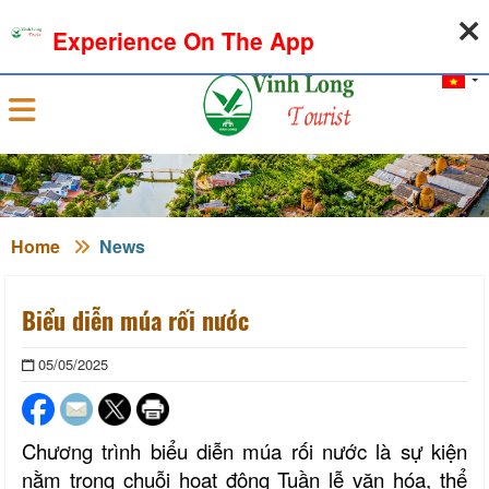
08-08-2026, 09:31:30
WEATHER
EXCHANGE RATE
Experience On The App
Sign in
Home
News
Biểu diễn múa rối nước
05/05/2025
Chương trình biểu diễn múa rối nước là sự kiện
nằm trong chuỗi hoạt động Tuần lễ văn hóa, thể