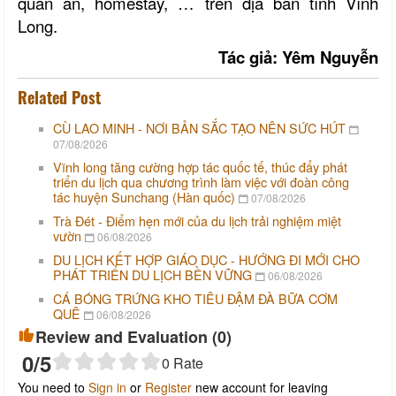
quán ăn, homestay, … trên địa bàn tỉnh Vĩnh
Long.
Tác giả: Yêm Nguyễn
Related Post
CÙ LAO MINH - NƠI BẢN SẮC TẠO NÊN SỨC HÚT
07/08/2026
Vĩnh long tăng cường hợp tác quốc tế, thúc đẩy phát
triển du lịch qua chương trình làm việc với đoàn công
tác huyện Sunchang (Hàn quốc)
07/08/2026
Trà Đét - Điểm hẹn mới của du lịch trải nghiệm miệt
vườn
06/08/2026
DU LỊCH KẾT HỢP GIÁO DỤC - HƯỚNG ĐI MỚI CHO
PHÁT TRIỂN DU LỊCH BỀN VỮNG
06/08/2026
CÁ BÓNG TRỨNG KHO TIÊU ĐẬM ĐÀ BỮA CƠM
QUÊ
06/08/2026
Review and Evaluation (
0
)
0
/5
0
Rate
You need to
Sign in
or
Register
new account for leaving