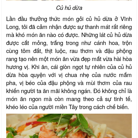
Củ hủ dừa
Lần đầu thưởng thức món gỏi củ hủ dừa ở Vĩnh
Long, tôi đã cảm nhận được sự thanh mát rất riêng
mà khó món ăn nào có được. Những lát củ hủ dừa
được cắt mỏng, trắng trong như cánh hoa, trộn
cùng tôm đất, thịt luộc, rau thơm và đậu phộng
rang tạo nên một món ăn vừa đẹp mắt vừa hài hòa
hương vị. Khi ăn, cái giòn ngọt tự nhiên của củ hủ
dừa hòa quyện với vị chua nhẹ của nước mắm
pha, vị béo của đậu phộng và mùi thơm của rau
khiến người ta ăn mãi không ngán. Đó không chỉ là
món ăn ngon mà còn mang theo cả sự tinh tế,
khéo léo của người miền Tây trong cách chế biến.