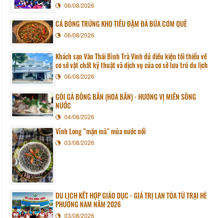
06/08/2026
CÁ BÓNG TRỨNG KHO TIÊU ĐẬM ĐÀ BỮA CƠM QUÊ
06/08/2026
Khách sạn Văn Thái Bình Trà Vinh đủ điều kiện tối thiểu về
cơ sở vật chất kỹ thuật và dịch vụ của cơ sở lưu trú du lịch
06/08/2026
GỎI GÀ BÔNG BẦN (HOA BẦN) - HƯƠNG VỊ MIỀN SÔNG
NƯỚC
04/08/2026
Vĩnh Long “mặn mà” mùa nước nổi
03/08/2026
DU LỊCH KẾT HỢP GIÁO DỤC - GIÁ TRỊ LAN TỎA TỪ TRẠI HÈ
PHƯƠNG NAM NĂM 2026
03/08/2026