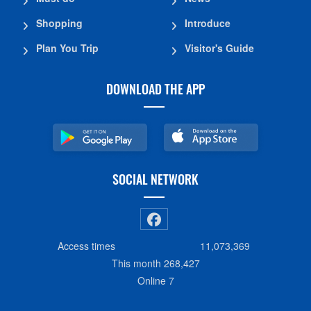
Shopping
Introduce
Plan You Trip
Visitor's Guide
DOWNLOAD THE APP
SOCIAL NETWORK
Access times
11,073,369
This month
268,427
Online
7