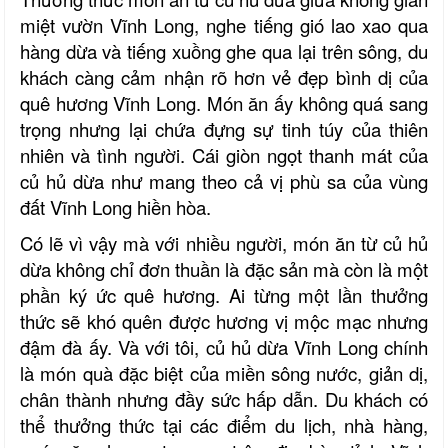
miệt vườn Vĩnh Long, nghe tiếng gió lao xao qua
hàng dừa và tiếng xuồng ghe qua lại trên sông,
du
khách
càng cảm nhận rõ hơn vẻ đẹp bình dị của
quê hương
Vĩnh Long
. Món ăn ấy không quá sang
trọng nhưng lại chứa đựng sự tinh túy của thiên
nhiên và tình người. Cái giòn ngọt thanh mát của
củ hủ dừa như mang theo cả vị phù sa của vùng
đất Vĩnh Long hiền hòa.
Có lẽ vì vậy mà với nhiều người, món ăn từ củ hủ
dừa không chỉ đơn thuần là đặc sản mà còn là một
phần ký ức quê hương. Ai từng một lần thưởng
thức sẽ khó quên được hương vị mộc mạc nhưng
đậm đà ấy. Và với tôi, củ hủ dừa Vĩnh Long chính
là món quà đặc biệt của miền sông nước
,
giản dị,
chân thành nhưng đầy sức hấp dẫn.
Du khách có
thể thưởng thức tại các điểm du lịch, nhà hàng,