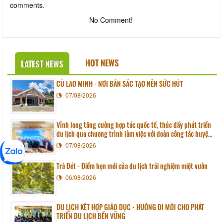
comments.
No Comment!
HOT NEWS
LATEST NEWS
CÙ LAO MINH - NƠI BẢN SẮC TẠO NÊN SỨC HÚT
07/08/2026
Vĩnh long tăng cường hợp tác quốc tế, thúc đẩy phát triển
du lịch qua chương trình làm việc với đoàn công tác huyện
Sunchang (Hàn quốc)
07/08/2026
Trà Đét - Điểm hẹn mới của du lịch trải nghiệm miệt vườn
06/08/2026
DU LỊCH KẾT HỢP GIÁO DỤC - HƯỚNG ĐI MỚI CHO PHÁT
TRIỂN DU LỊCH BỀN VỮNG