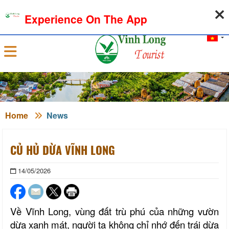
08-08-2026, 10:38:18
WEATHER
EXCHANGE RATE
Experience On The App
Sign in
Home
News
CỦ HỦ DỪA VĨNH LONG
14/05/2026
Về
Vĩnh Long
,
vùng đất trù phú của những vườn
dừa xanh mát
,
người ta không chỉ nhớ đến trái dừa