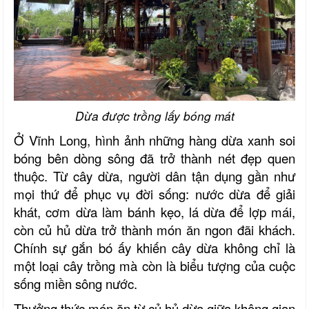
Dừa được trồng lấy bóng mát
Ở Vĩnh Long, hình ảnh những hàng dừa xanh soi
bóng bên dòng sông đã trở thành nét đẹp quen
thuộc. Từ cây dừa, người dân tận dụng gần như
mọi thứ để phục vụ đời sống: nước dừa để giải
khát, cơm dừa làm bánh kẹo, lá dừa để lợp mái,
còn củ hủ dừa trở thành món ăn ngon đãi khách.
Chính sự gắn bó ấy khiến cây dừa không chỉ là
một loại cây trồng mà còn là biểu tượng của cuộc
sống miền sông nước.
Thưởng thức món ăn từ củ hủ dừa giữa không gian