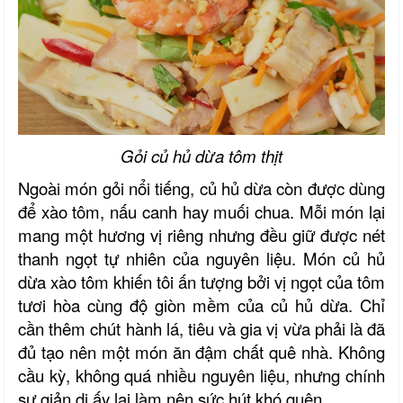
Gỏi củ hủ dừa tôm thịt
Ngoài món gỏi nổi tiếng, củ hủ dừa còn được dùng
để xào tôm, nấu canh hay muối chua. Mỗi món lại
mang một hương vị riêng nhưng đều giữ được nét
thanh ngọt tự nhiên của nguyên liệu. Món củ hủ
dừa xào tôm khiến tôi ấn tượng bởi vị ngọt của tôm
tươi hòa cùng độ giòn mềm của củ hủ dừa. Chỉ
cần thêm chút hành lá, tiêu và gia vị vừa phải là đã
đủ tạo nên một món ăn đậm chất quê nhà. Không
cầu kỳ, không quá nhiều nguyên liệu, nhưng chính
sự giản dị ấy lại làm nên sức hút khó quên.