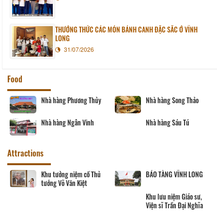
THƯỞNG THỨC CÁC MÓN BÁNH CANH ĐẶC SẮC Ở VĨNH
LONG
31/07/2026
Food
Nhà hàng Phương Thủy
Nhà hàng Song Thảo
Nhà hàng Ngân Vinh
Nhà hàng Sáu Tú
Attractions
Khu tưởng niệm cố Thủ
BẢO TÀNG VĨNH LONG
tướng Võ Văn Kiệt
Khu lưu niệm Giáo sư,
Viện sĩ Trần Đại Nghĩa