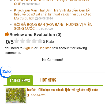
QUÊ
06/08/2026
Khách sạn Văn Thái Bình Trà Vinh đủ điều kiện tối
thiểu về cơ sở vật chất kỹ thuật và dịch vụ của cơ sở
lưu trú du lịch
06/08/2026
GỎI GÀ BÔNG BẦN (HOA BẦN) - HƯƠNG VỊ MIỀN
SÔNG NƯỚC
04/08/2026
Review and Evaluation (
0
)
0
/5
0
Rate
You need to
Sign in
or
Register
new account for leaving
comments.
No Comment!
HOT NEWS
LATEST NEWS
Trà Đét - Điểm hẹn mới của du lịch trải nghiệm miệt vườn
06/08/2026