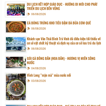
DU LỊCH KẾT HỢP GIÁO DỤC - HƯỚNG ĐI MỚI CHO PHÁT
TRIỂN DU LỊCH BỀN VỮNG
06/08/2026
CÁ BÓNG TRỨNG KHO TIÊU ĐẬM ĐÀ BỮA CƠM QUÊ
06/08/2026
Khách sạn Văn Thái Bình Trà Vinh đủ điều kiện tối thiểu về
cơ sở vật chất kỹ thuật và dịch vụ của cơ sở lưu trú du lịch
06/08/2026
GỎI GÀ BÔNG BẦN (HOA BẦN) - HƯƠNG VỊ MIỀN SÔNG
NƯỚC
04/08/2026
Vĩnh Long “mặn mà” mùa nước nổi
03/08/2026