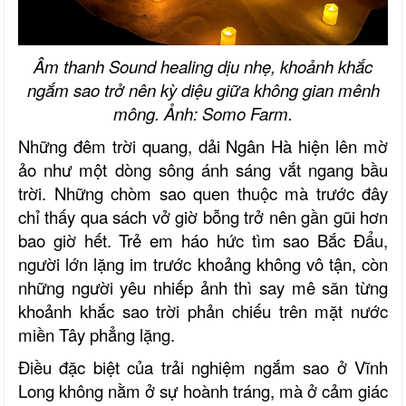
Âm thanh Sound healing dịu nhẹ, khoảnh khắc
ngắm sao trở nên kỳ diệu giữa không gian mênh
mông. Ảnh: Somo Farm.
Những đêm trời quang, dải Ngân Hà hiện lên mờ
ảo như một dòng sông ánh sáng vắt ngang bầu
trời. Những chòm sao quen thuộc mà trước đây
chỉ thấy qua sách vở giờ bỗng trở nên gần gũi hơn
bao giờ hết. Trẻ em háo hức tìm sao Bắc Đẩu,
người lớn lặng im trước khoảng không vô tận, còn
những người yêu nhiếp ảnh thì say mê săn từng
khoảnh khắc sao trời phản chiếu trên mặt nước
miền Tây phẳng lặng.
Điều đặc biệt của trải nghiệm ngắm sao ở Vĩnh
Long không nằm ở sự hoành tráng, mà ở cảm giác