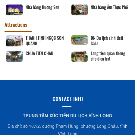
Nhà hàng Ngân Vinh
Nhà hàng Sá
 Ẩm Thực Phố
Attractions
 cố Thủ
BẢO TÀNG VĨNH LONG
Khu lưu niệm Chủ 
ệt
Hội đồng Bộ trưởn
Phạm Hùng
Khu lưu niệm Giáo sư,
VĂN THÁNH MIẾU 
Viện sĩ Trần Đại Nghĩa
LONG
CONTACT INFO
TRUNG TÂM XÚC TIẾN DU LỊCH VĨNH LONG
Địa chỉ: số 107/2, đường Phạm Hùng, phường Long Châu, tỉnh
Vĩnh Long