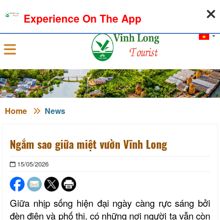
07-08-2026, 05:04:20
WEATHER
EXCHANGE RATE
Experience On The App
Sign in
Home
News
Ngắm sao giữa miệt vườn Vĩnh Long
15/05/2026
Giữa nhịp sống hiện đại ngày càng rực sáng bởi
đèn điện và phố thị, có những nơi người ta vẫn còn