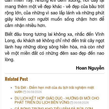
mang thêm một vẻ đẹp khác - vẻ đẹp của bầu trời
rộng lớn, của những vì sao lấp lánh và những phút
giây khiến con người muốn sống chậm hơn để
cảm nhận nhiều hơn.
Biết đâu trong tương lai không xa, nhắc đến Vĩnh
Long, du khách sẽ không chỉ nhớ đến trái cây ngọt
lành hay những dòng sông hiền hòa, mà còn nhớ
về một miền đất có những đêm sao đẹp đến nao
lòng.
Hoan Nguyễn
Related Post
Trà Đét - Điểm hẹn mới của du lịch trải nghiệm miệt
vườn
06/08/2026
DU LỊCH KẾT HỢP GIÁO DỤC - HƯỚNG ĐI MỚI CHO
PHÁT TRIỂN DU LỊCH BỀN VỮNG
06/08/2026
CÁ BÓNG TRỨNG KHO TIÊU ĐẬM ĐÀ BỮA CƠM