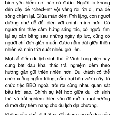
bình yên hiếm nơi nào có được. Người ta không
đến đây để “check-in” vội vàng rồi rời đi, mà để
sống chậm lại. Giữa màn đêm tĩnh lặng, con người
dường như dễ đối diện với chính mình hơn. Có
người tìm thấy cảm hứng sáng tác, có người tìm
lại sự cân bằng sau những ngày áp lực, cũng có
người chỉ đơn giản muốn được nằm dài giữa thiên
nhiên và nhìn trời suốt nhiều giờ liền.
Một số điểm du lịch sinh thái ở Vĩnh Long hiện nay
cũng bắt đầu khai thác trải nghiệm đêm theo
hướng gần gũi thiên nhiên hơn. Du khách có thể
chèo xuồng ngắm trăng, cắm trại bên vườn cây, tổ
chức tiệc BBQ ngoài trời rồi cùng nhau quan sát
bầu trời sao. Chính sự kết hợp giữa du lịch sinh
thái và trải nghiệm thiên văn đã mở ra một hướng
đi mới đầy tiềm năng cho du lịch địa phương.
Không cần phải đi thật xa để chạm vào vẻ đẹp của