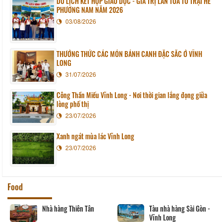
DU LỊCH KẾT HỢP GIÁO DỤC - GIÁ TRỊ LAN TỎA TỪ TRẠI HÈ
PHƯƠNG NAM NĂM 2026
03/08/2026
THƯỞNG THỨC CÁC MÓN BÁNH CANH ĐẶC SẮC Ở VĨNH
LONG
31/07/2026
Công Thần Miếu Vĩnh Long - Nơi thời gian lắng đọng giữa
lòng phố thị
23/07/2026
Xanh ngát mùa lác Vĩnh Long
23/07/2026
Food
àng Sài Gòn -
Nhà hàng Phương Thủy
Nhà hàng So