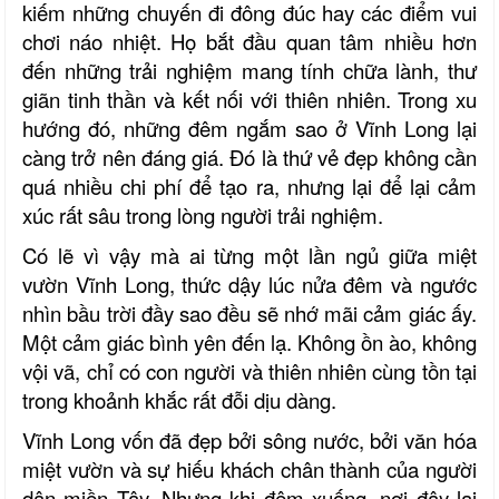
kiếm những chuyến đi đông đúc hay các điểm vui
chơi náo nhiệt. Họ bắt đầu quan tâm nhiều hơn
đến những trải nghiệm mang tính chữa lành, thư
giãn tinh thần và kết nối với thiên nhiên. Trong xu
hướng đó, những đêm ngắm sao ở Vĩnh Long lại
càng trở nên đáng giá. Đó là thứ vẻ đẹp không cần
quá nhiều chi phí để tạo ra, nhưng lại để lại cảm
xúc rất sâu trong lòng người trải nghiệm.
Có lẽ vì vậy mà ai từng một lần ngủ giữa miệt
vườn Vĩnh Long, thức dậy lúc nửa đêm và ngước
nhìn bầu trời đầy sao đều sẽ nhớ mãi cảm giác ấy.
Một cảm giác bình yên đến lạ. Không ồn ào, không
vội vã, chỉ có con người và thiên nhiên cùng tồn tại
trong khoảnh khắc rất đỗi dịu dàng.
Vĩnh Long vốn đã đẹp bởi sông nước, bởi văn hóa
miệt vườn và sự hiếu khách chân thành của người
dân miền Tây. Nhưng khi đêm xuống, nơi đây lại