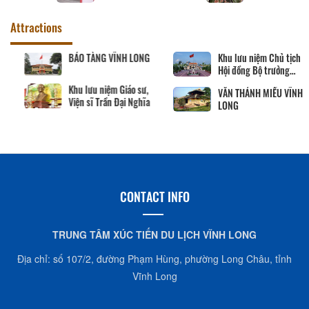
Attractions
Khu tưởng niệm cố Thủ
BẢO TÀNG VĨNH LONG
tướng Võ Văn Kiệt
Khu lưu niệm Giáo sư,
Viện sĩ Trần Đại Nghĩa
Hộ kinh doanh
CocoHome
CONTACT INFO
TRUNG TÂM XÚC TIẾN DU LỊCH VĨNH LONG
Địa chỉ: số 107/2, đường Phạm Hùng, phường Long Châu, tỉnh
Vĩnh Long