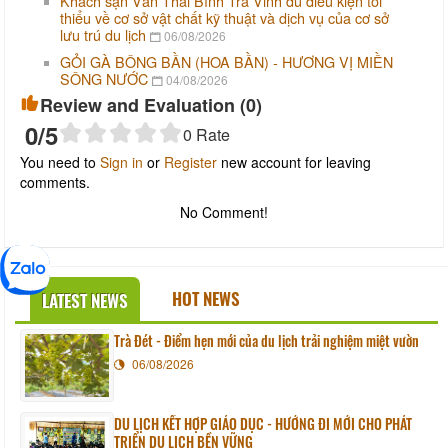
Khách sạn Văn Thái Bình Trà Vinh đủ điều kiện tối
thiểu về cơ sở vật chất kỹ thuật và dịch vụ của cơ sở
lưu trú du lịch
06/08/2026
GỎI GÀ BÔNG BẦN (HOA BẦN) - HƯƠNG VỊ MIỀN
SÔNG NƯỚC
04/08/2026
Review and Evaluation (
0
)
0
/5
0
Rate
You need to
Sign in
or
Register
new account for leaving
comments.
No Comment!
HOT NEWS
LATEST NEWS
Trà Đét - Điểm hẹn mới của du lịch trải nghiệm miệt vườn
06/08/2026
DU LỊCH KẾT HỢP GIÁO DỤC - HƯỚNG ĐI MỚI CHO PHÁT
TRIỂN DU LỊCH BỀN VỮNG