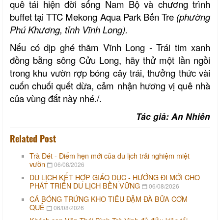
quê tái hiện đời sống Nam Bộ và chương trình
buffet tại TTC Mekong Aqua Park Bến Tre
(phường
Phú Khương, tỉnh Vĩnh Long).
Nếu có dịp ghé thăm Vĩnh Long - Trái tim xanh
đồng bằng sông Cửu Long, hãy thử một lần ngồi
trong khu vườn rợp bóng cây trái, thưởng thức vài
cuốn chuối quết dừa, cảm nhận hương vị quê nhà
của vùng đất này nhé./.
Tác giả: An Nhiên
Related Post
Trà Đét - Điểm hẹn mới của du lịch trải nghiệm miệt
vườn
06/08/2026
DU LỊCH KẾT HỢP GIÁO DỤC - HƯỚNG ĐI MỚI CHO
PHÁT TRIỂN DU LỊCH BỀN VỮNG
06/08/2026
CÁ BÓNG TRỨNG KHO TIÊU ĐẬM ĐÀ BỮA CƠM
QUÊ
06/08/2026