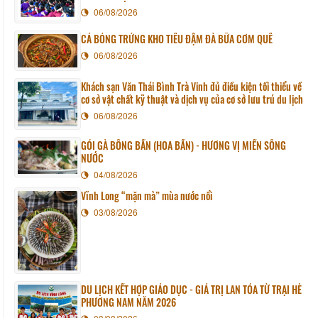
06/08/2026
CÁ BÓNG TRỨNG KHO TIÊU ĐẬM ĐÀ BỮA CƠM QUÊ
06/08/2026
Khách sạn Văn Thái Bình Trà Vinh đủ điều kiện tối thiểu về
cơ sở vật chất kỹ thuật và dịch vụ của cơ sở lưu trú du lịch
06/08/2026
GỎI GÀ BÔNG BẦN (HOA BẦN) - HƯƠNG VỊ MIỀN SÔNG
NƯỚC
04/08/2026
Vĩnh Long “mặn mà” mùa nước nổi
03/08/2026
DU LỊCH KẾT HỢP GIÁO DỤC - GIÁ TRỊ LAN TỎA TỪ TRẠI HÈ
PHƯƠNG NAM NĂM 2026