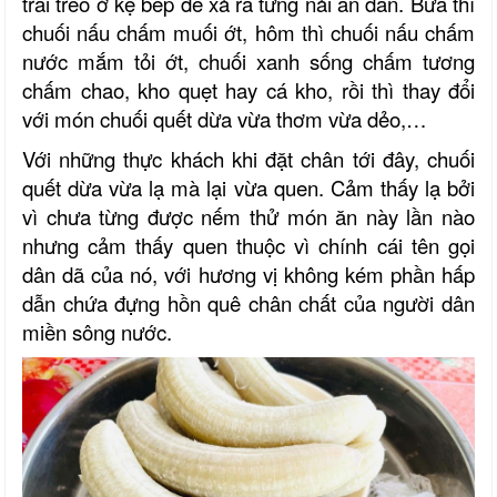
trái treo ở kệ bếp để xả ra từng nải ăn dần. Bữa thì
chuối nấu chấm muối ớt, hôm thì chuối nấu chấm
nước mắm tỏi ớt, chuối xanh sống chấm tương
chấm chao, kho quẹt hay cá kho, rồi thì thay đổi
với món chuối quết dừa vừa thơm vừa dẻo,…
Với những thực khách khi đặt chân tới đây, chuối
quết dừa vừa lạ mà lại vừa quen. Cảm thấy lạ bởi
vì chưa từng được nếm thử món ăn này lần nào
nhưng cảm thấy quen thuộc vì chính cái tên gọi
dân dã của nó, với hương vị không kém phần hấp
dẫn chứa đựng hồn quê chân chất của người dân
miền sông nước.