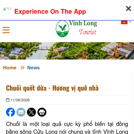
07-08-2026, 04:03:49
WEATHER
EXCHANGE RATE
Experience On The App
Sign in
Home
News
Chuối quết dừa - Hương vị quê nhà
11/06/2026
Chuối là một loại quả cực kỳ phổ biến tại đồng
bằng sông Cửu Long nói chung và tỉnh Vĩnh Long