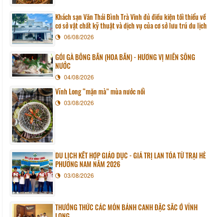
Khách sạn Văn Thái Bình Trà Vinh đủ điều kiện tối thiểu về
cơ sở vật chất kỹ thuật và dịch vụ của cơ sở lưu trú du lịch
06/08/2026
GỎI GÀ BÔNG BẦN (HOA BẦN) - HƯƠNG VỊ MIỀN SÔNG
NƯỚC
04/08/2026
Vĩnh Long “mặn mà” mùa nước nổi
03/08/2026
DU LỊCH KẾT HỢP GIÁO DỤC - GIÁ TRỊ LAN TỎA TỪ TRẠI HÈ
PHƯƠNG NAM NĂM 2026
03/08/2026
THƯỞNG THỨC CÁC MÓN BÁNH CANH ĐẶC SẮC Ở VĨNH
LONG