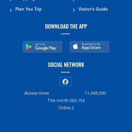
Plan You Trip
Visitor's Guide
DOWNLOAD THE APP
SOCIAL NETWORK
Access times
11,068,290
This month
263,154
Online
2