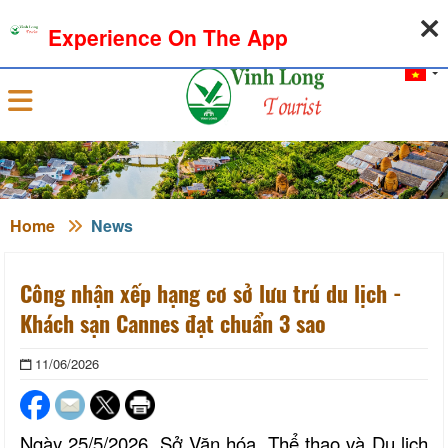
07-08-2026, 09:53:12
WEATHER
EXCHANGE RATE
Experience On The App
Sign in
Home
News
Công nhận xếp hạng cơ sở lưu trú du lịch -
Khách sạn Cannes đạt chuẩn 3 sao
11/06/2026
Ngày 25/5/2026, Sở Văn hóa, Thể thao và Du lịch