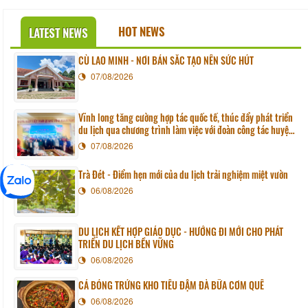
HOT NEWS
LATEST NEWS
CÙ LAO MINH - NƠI BẢN SẮC TẠO NÊN SỨC HÚT
07/08/2026
Vĩnh long tăng cường hợp tác quốc tế, thúc đẩy phát triển
du lịch qua chương trình làm việc với đoàn công tác huyện
Sunchang (Hàn quốc)
07/08/2026
Trà Đét - Điểm hẹn mới của du lịch trải nghiệm miệt vườn
06/08/2026
DU LỊCH KẾT HỢP GIÁO DỤC - HƯỚNG ĐI MỚI CHO PHÁT
TRIỂN DU LỊCH BỀN VỮNG
06/08/2026
CÁ BÓNG TRỨNG KHO TIÊU ĐẬM ĐÀ BỮA CƠM QUÊ
06/08/2026