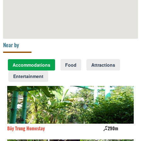
Near by
Accommodations
Food
Attractions
Entertainment
Bảy Trung Homestay
290m
Ph