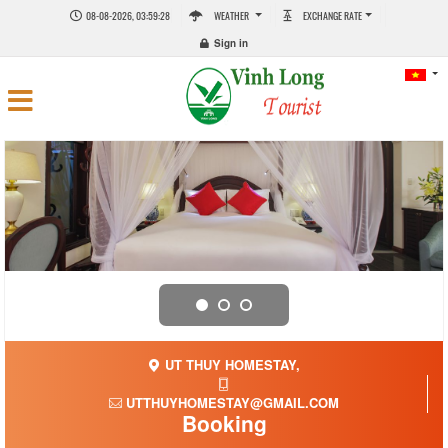
08-08-2026, 03:59:28
WEATHER
EXCHANGE RATE
Sign in
UT THUY HOMESTAY,
UTTHUYHOMESTAY@GMAIL.COM
Booking