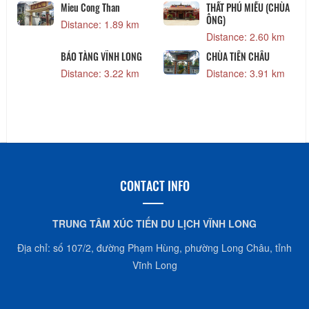
Mieu Cong Than
THẤT PHÚ MIẾU (CHÙA
ÔNG)
Distance: 1.89 km
Distance: 2.60 km
BẢO TÀNG VĨNH LONG
CHÙA TIÊN CHÂU
Distance: 3.22 km
Distance: 3.91 km
CONTACT INFO
TRUNG TÂM XÚC TIẾN DU LỊCH VĨNH LONG
Địa chỉ: số 107/2, đường Phạm Hùng, phường Long Châu, tỉnh
Vĩnh Long