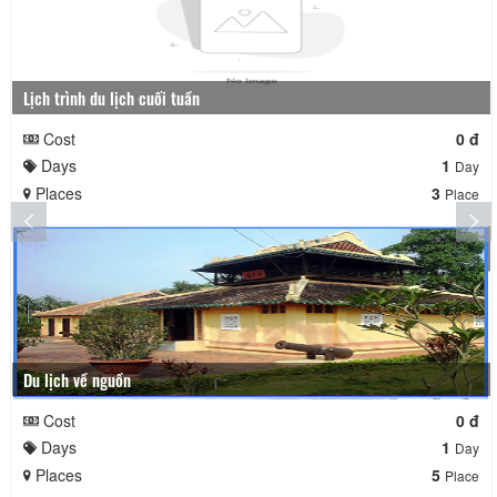
Lịch trình du lịch cuối tuần
Cost
0 đ
Days
1
Day
Places
3
Place
Du lịch về nguồn
Cost
0 đ
Days
1
Day
Places
5
Place