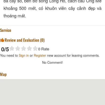
ba cây số, bên bờ sông Long Hồ, cách cầu Ông Me
khoảng 500 mét, có khuôn viên cây cảnh đẹp và
thoáng mát.
Service
Review and Evaluation (
0
)
0
/5
0
Rate
You need to
Sign in
or
Register
new account for leaving comments.
No Comment!
Map