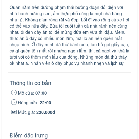
Quán nằm trên đường phạm thái bường đoạn đối diện với
nhà hành hương sen, ẩm thực phố cũng là một nhà hàng
nha :)). Không gian rộng rãi và đẹp. Lối đi vào rộng cả xe hơi
có thể vào nữa đấy. Bữa tối cuối tuần cả nhà rãnh nên cùng
nhau đi đến đây ăn tối để mừng đứa em vừa thi đậu. Menu
thức ăn ở đây có nhiều món lắm, mãi lo ăn nên quên mất
chụp hình. Ở đây mình đã thử bánh xèo, tàu hủ gói giấy bạc,
cá gì quên tên mất rồi nhưng ngon lắm, thịt cá ngọt và khá là
tươi với có thêm món lẩu cua đồng. Những món đã thử thấy
ok nhất á. Nhân viên ở đây phục vụ nhanh nhẹn và lịch sự
Thông tin cơ bản
Mở cửa:
07:00
Đóng cửa:
22:00
Mức giá:
220.000đ
Điểm đặc trưng