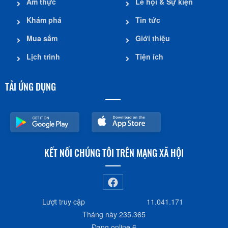
Ẩm thực
Lễ hội & Sự kiện
Khám phá
Tin tức
Mua sắm
Giới thiệu
Lịch trình
Tiện ích
TẢI ỨNG DỤNG
KẾT NỐI CHÚNG TÔI TRÊN MẠNG XÃ HỘI
Lượt truy cập
11.041.171
Tháng này
235.365
Đang online
6