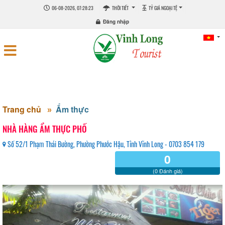
06-08-2026, 07:28:23
THỜI TIẾT
TỶ GIÁ NGOẠI TỆ
Đăng nhập
Trang chủ
Ẩm thực
NHÀ HÀNG ẨM THỰC PHỐ
Số 52/1 Phạm Thái Bường, Phường Phước Hậu, Tỉnh Vĩnh Long - 0703 854 179
0
(0 Đánh giá)