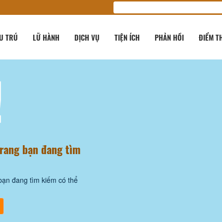
U TRÚ
LỮ HÀNH
DỊCH VỤ
TIỆN ÍCH
PHẢN HỒI
ĐIỂM T
!
trang bạn đang tìm
bạn đang tìm kiếm có thể