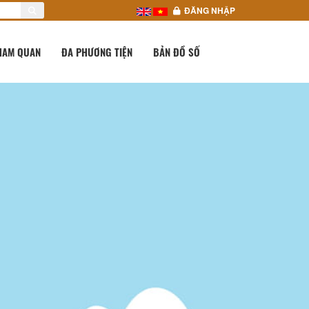
ĐĂNG NHẬP
HAM QUAN
ĐA PHƯƠNG TIỆN
BẢN ĐỒ SỐ