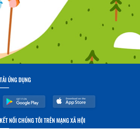
TẢI ỨNG DỤNG
KẾT NỐI CHÚNG TÔI TRÊN MẠNG XÃ HỘI