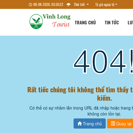
08-08-2026, 03:30:22
Thời tiết
Tỷ giá ngoại tệ
TRANG CHỦ
TIN TỨC
LƯ
404
Rất tiếc chúng tôi không thể tìm thấy 
kiếm.
Có thể có sự nhầm lẫn trong URL đã nhập hoặc trang 
không còn tồn tại.
Trang chủ
Quay lại