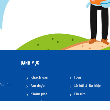
DANH MỤC
Khách sạn
Tour
u, tỉnh
Ẩm thực
Lễ hội & Sự kiện
Khám phá
Tin tức
Mua sắm
Giới thiệu