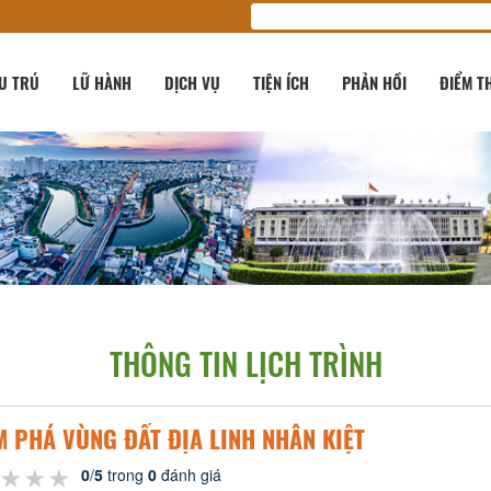
U TRÚ
LỮ HÀNH
DỊCH VỤ
TIỆN ÍCH
PHẢN HỒI
ĐIỂM T
THÔNG TIN LỊCH TRÌNH
 PHÁ VÙNG ĐẤT ĐỊA LINH NHÂN KIỆT
★★★
★★★
★★★
0
/
5
trong
0
đánh giá