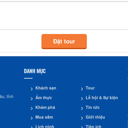
Đặt tour
DANH MỤC
Khách sạn
Tour
u, tỉnh
Ẩm thực
Lễ hội & Sự kiện
Khám phá
Tin tức
Mua sắm
Giới thiệu
Lịch trình
Tiện ích