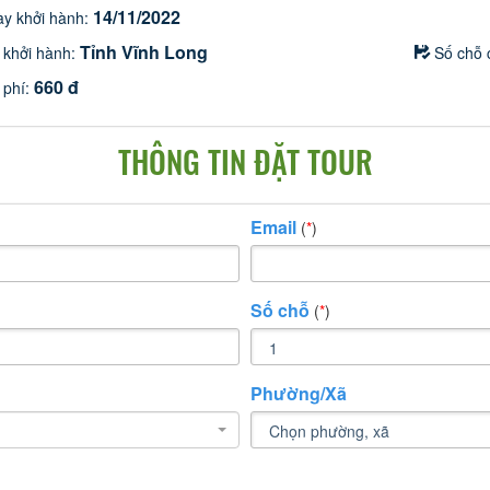
14/11/2022
y khởi hành:
Tỉnh Vĩnh Long
 khởi hành:
Số chỗ 
660 đ
 phí:
THÔNG TIN ĐẶT TOUR
Email
(
*
)
Số chỗ
(
*
)
Phường/Xã