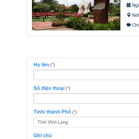
Ngà
Nơi
Chi
Họ tên
(
*
)
Số điện thoại
(
*
)
Tỉnh/ thành Phố
(
*
)
Tỉnh Vĩnh Long
Ghi chú