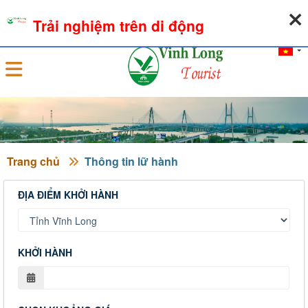
07-08-2026, 09:22:40
THỜI TIẾT
TỶ GIÁ NGOẠI TỆ
Trải nghiệm trên di động
Đăng nhập
Trang chủ
Thông tin lữ hành
ĐỊA ĐIỂM KHỞI HÀNH
KHỞI HÀNH