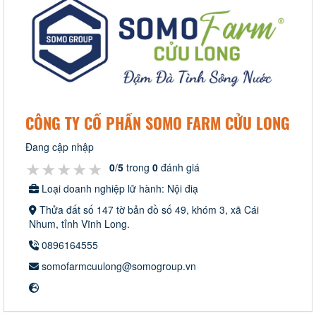
CÔNG TY CỔ PHẦN SOMO FARM CỬU LONG
Đang cập nhập
★★★★★
★★★★★
★★★★★
0
/
5
trong
0
đánh giá
Loại doanh nghiệp lữ hành: Nội điạ
Thửa đất số 147 tờ bản đồ số 49, khóm 3, xã Cái
Nhum, tỉnh Vĩnh Long.
0896164555
somofarmcuulong@somogroup.vn