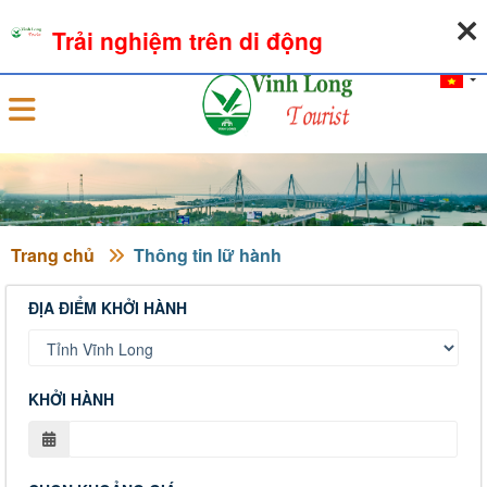
07-08-2026, 03:53:54
THỜI TIẾT
TỶ GIÁ NGOẠI TỆ
Trải nghiệm trên di động
Đăng nhập
Trang chủ
Thông tin lữ hành
ĐỊA ĐIỂM KHỞI HÀNH
KHỞI HÀNH