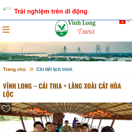
07-08-2026, 04:31:04
THỜI TIẾT
TỶ GIÁ NGOẠI TỆ
Trải nghiệm trên di động
Đăng nhập
Trang chủ
Chi tiết lịch trình
VĨNH LONG – CÁI THIA + LÀNG XOÀI CÁT HÒA
LỘC