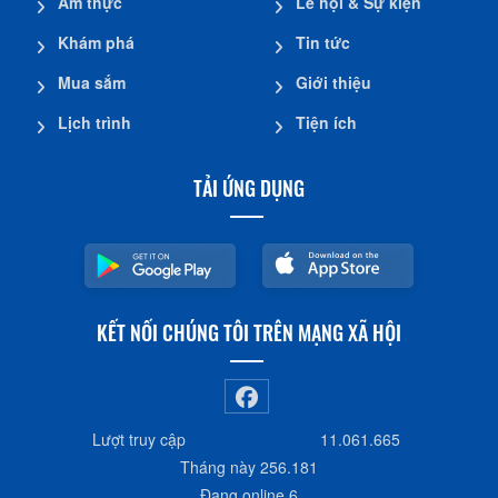
Ẩm thực
Lễ hội & Sự kiện
Khám phá
Tin tức
Mua sắm
Giới thiệu
Lịch trình
Tiện ích
TẢI ỨNG DỤNG
KẾT NỐI CHÚNG TÔI TRÊN MẠNG XÃ HỘI
Lượt truy cập
11.061.665
Tháng này
256.181
Đang online
6