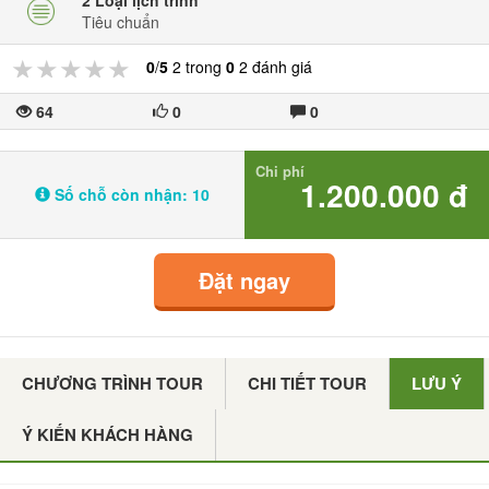
2 Loại lịch trình
Tiêu chuẩn
★★★★★
★★★★★
★★★★★
0
/
5
2 trong
0
2 đánh giá
64
0
0
Chi phí
1.200.000 đ
Số chỗ còn nhận:
10
Đặt ngay
CHƯƠNG TRÌNH TOUR
CHI TIẾT TOUR
LƯU Ý
Ý KIẾN KHÁCH HÀNG