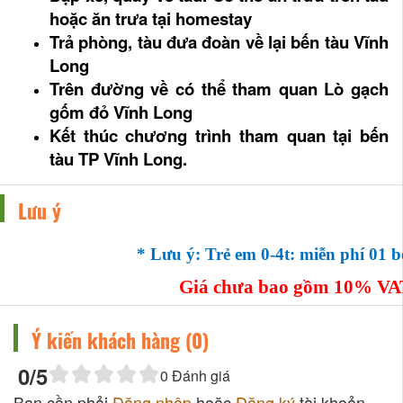
hoặc ăn trưa tại homestay
Trả phòng, t
àu đưa đoàn về lại bến tàu Vĩnh
Long
Trên đường về có thể tham quan Lò gạch
gốm đỏ Vĩnh Long
Kết thúc chương trình tham quan tại bến
tàu TP Vĩnh Long.
Lưu ý
* Lưu ý: Trẻ em 0-4t: miễn phí 01 bé
Giá chưa bao gồm 10% VAT
Ý kiến khách hàng (
0
)
0
/5
0
Đánh giá
Bạn cần phải
Đăng nhập
hoặc
Đăng ký
tài khoản