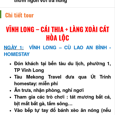
thơm ngon với trà nóng
Chi tiết tour
V
ĨNH LONG – CÁI THIA + LÀNG XOÀI CÁT
HÒA LỘC
NGÀY 1:
VĨNH LONG – CÙ LAO AN BÌNH -
HOMESTAY
Đón khách tại bến tàu du lịch, phường 1,
TP Vĩnh Long
Tàu Mekong Travel đưa qua Út Trinh
homestay: miễn phí
Ăn trưa, nhận phòng, nghỉ ngơi
Tham gia các trò chơi : tát mương bắt cá,
bịt mắt bắt gà, tắm sông…
Vào bếp tự tay đổ bánh xèo ăn nóng (nếu