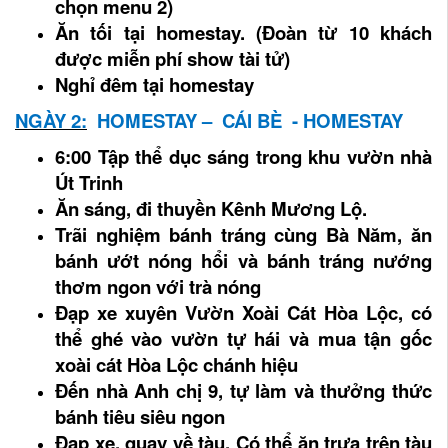
chọn menu 2)
Ăn tối tại homestay. (Đoàn từ 10 khách
được miễn phí show tài tử)
Nghỉ đêm tại homestay
NGÀY 2:
HOMESTAY – CÁI BÈ - HOMESTAY
6:00 Tập thể dục sáng trong khu vườn nhà
Út Trinh
Ăn sáng, đi thuyền Kênh Mương Lộ.
Trãi nghiệm bánh tráng cùng Bà Năm, ăn
bánh ướt nóng hổi và bánh tráng nướng
thơm ngon với trà nóng
Đạp xe xuyên Vườn Xoài Cát Hòa Lộc, có
thể ghé vào vườn tự hái và mua tận gốc
xoài cát Hòa Lộc chánh hiệu
Đến nhà Anh chị 9, tự làm và thưởng thức
bánh tiêu siêu ngon
Đạp xe, quay về tàu. Có thể ăn trưa trên tàu