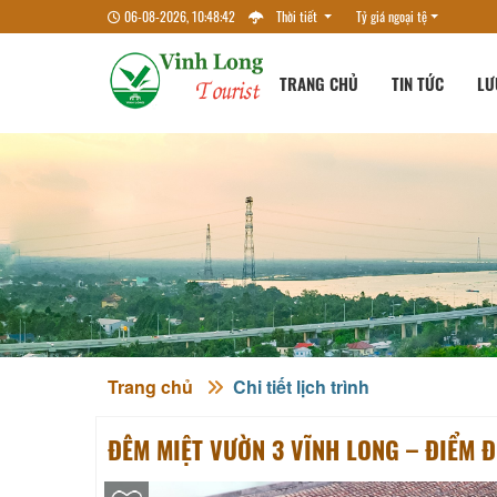
06-08-2026, 10:48:43
Thời tiết
Tỷ giá ngoại tệ
TRANG CHỦ
TIN TỨC
LƯ
Trang chủ
Chi tiết lịch trình
ĐÊM MIỆT VƯỜN 3 VĨNH LONG – ĐIỂM Đ