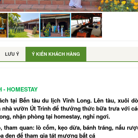
LƯU Ý
Ý KIẾN KHÁCH HÀNG
H - HOMESTAY
ch tại Bến tàu du lịch Vĩnh Long. Lên tàu, xuôi d
n nhà vườn Út Trinh để thưởng thức bữa trưa với c
ng, nhận phòng tại homestay, nghỉ ngơi.
, tham quan: lò cốm, kẹo dừa, bánh tráng, nấu rượu
ba đen để tham gia tát mương bắt cá