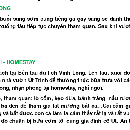
LONG
i sáng sớm cùng tiếng gà gáy sáng sẽ đánh th
 xuống tàu tiếp tục chuyến tham quan. Sau khi vượ
H - HOMESTAY
ch tại Bến tàu du lịch Vĩnh Long. Lên tàu, xuôi d
n nhà vườn Út Trinh để thưởng thức bữa trưa với c
ng, nhận phòng tại homestay, nghỉ ngơi.
, tham quan: lò cốm, kẹo dừa, bánh tráng, nấu rượu
à ba đen để tham gia tát mương bắt cá…Cái cảm gi
à bắt được con cá làm ta cảm thấy rất lạ và rất vu
 đó chuẩn bị bữa cơm tối cùng gia đình cô Út. Ăn t