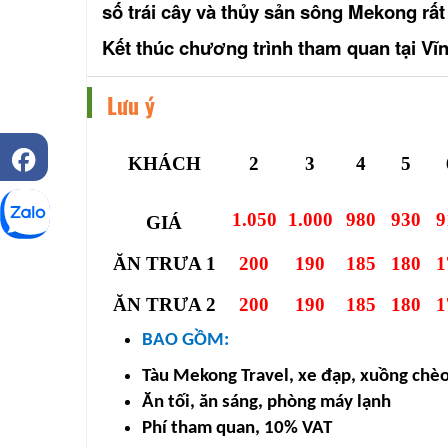
số trái cây và thủy sản sông Mekong rất
Kết thúc chương trình tham quan tại Vĩn
Lưu ý
KHÁCH
2
3
4
5
1.050
1.000
980
930
9
GIÁ
ĂN TRƯA 1
200
190
185
180
1
ĂN TRƯA 2
200
190
185
180
1
BAO GỒM:
Tàu Mekong Travel, xe đạp, xuồng chè
Ăn tối, ăn sáng, phòng máy lạnh
Phí tham quan, 10% VAT