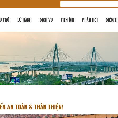
U TRÚ
LỮ HÀNH
DỊCH VỤ
TIỆN ÍCH
PHẢN HỒI
ĐIỂM T
ẾN AN TOÀN & THÂN THIỆN!