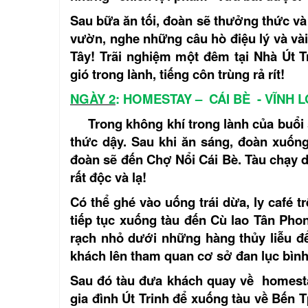
Sau bữa ăn tối, đoàn sẽ thưởng thức và 
vườn, nghe những câu hò điệu lý và vài
Tây! Trãi nghiệm một đêm tại Nhà Út 
gió trong lành, tiếng côn trùng rả rít!
NGÀY 2
: HOMESTAY – CÁI BÈ - VĨNH 
Trong không khí trong lành của buổi 
thức dậy. Sau khi ăn sáng, đoàn xuống
đoàn sẽ đến Chợ Nổi Cái Bè. Tàu chạy 
rất độc và lạ!
Có thể ghé vào uống trái dừa, ly café t
tiếp tục xuống tàu đến Cù lao Tân Phon
rạch nhỏ dưới những hàng thủy liễu đ
khách lên tham quan cơ sở đan lục bình 
Sau đó tàu đưa khách quay về homestay,
gia đình Út Trinh để xuống tàu về Bến