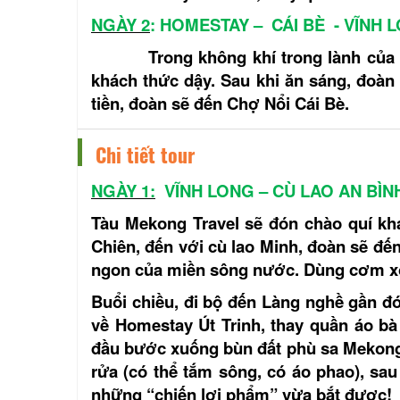
NGÀY 2
: HOMESTAY – CÁI BÈ - VĨNH 
Trong không khí trong lành của buổ
khách thức dậy. Sau khi ăn sáng, đoàn
tiền, đoàn sẽ đến Chợ Nổi Cái Bè.
Chi tiết tour
NGÀY 1:
VĨNH LONG – CÙ LAO AN BÌN
Tàu Mekong Travel sẽ đón chào quí khá
Chiên, đến với cù lao Minh, đoàn sẽ đế
ngon của miền sông nước. Dùng cơm xo
Buổi chiều, đi bộ đến Làng nghề gần đó
về Homestay Út Trinh, thay quần áo b
đầu bước xuống bùn đất phù sa Mekong v
rửa (có thể tắm sông, có áo phao), sau
những “chiến lợi phẩm” vừa bắt được!