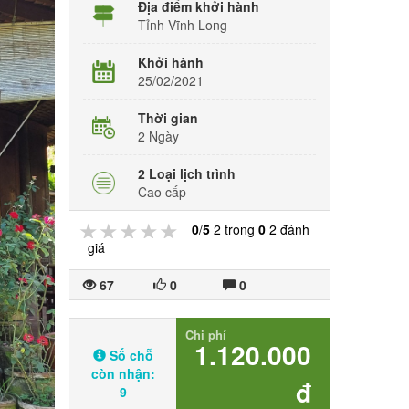
Địa điểm khởi hành
Tỉnh Vĩnh Long
Khởi hành
25/02/2021
Thời gian
2 Ngày
2 Loại lịch trình
Cao cấp
★★★★★
★★★★★
★★★★★
0
/
5
2 trong
0
2 đánh
giá
67
0
0
Chi phí
1.120.000
Số chỗ
còn nhận:
đ
9