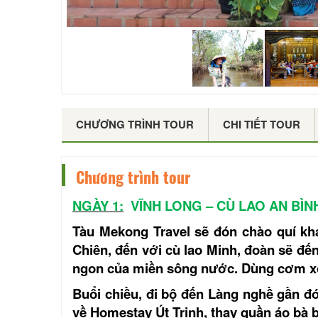
CHƯƠNG TRÌNH TOUR
CHI TIẾT TOUR
Chương trình tour
NGÀY 1:
VĨNH LONG – CÙ LAO AN BÌN
Tàu Mekong Travel sẽ đón chào quí khá
Chiên, đến với cù lao Minh, đoàn sẽ đế
ngon của miền sông nước. Dùng cơm xo
Buổi chiều, đi bộ đến Làng nghề gần đó
về Homestay Út Trinh, thay quần áo bà 