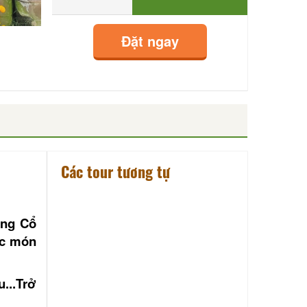
Đặt ngay
Các tour tương tự
òng Cổ
ác món
...Trở