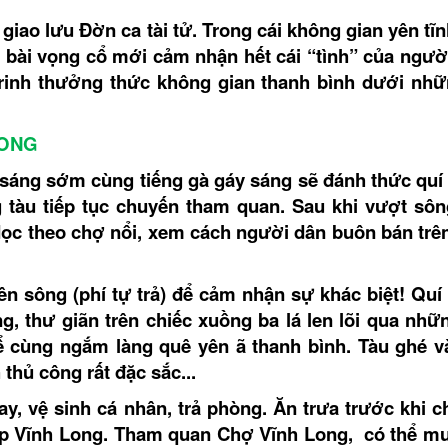
giao lưu Đờn ca tài tử. Trong cái không gian yên tĩ
 bài vọng cổ mới cảm nhận hết cái “tình” của ngườ
Trinh thưởng thức không gian thanh bình dưới nhữ
LONG
sáng sớm cùng tiếng gà gáy sáng sẽ đánh thức quí
 tàu tiếp tục chuyến tham quan. Sau khi vượt sông
dọc theo chợ nổi, xem cách người dân buôn bán trê
rên sông (phí tự trả) để cảm nhận sự khác biệt! Quí
g, thư giãn trên chiếc xuồng ba lá len lõi qua nhữ
ể cùng ngắm làng quê yên ã thanh bình. Tàu
ghé v
thủ công rất đặc sắc...
 vệ sinh cá nhân, trả phòng. Ăn trưa trước khi ch
 Tp Vĩnh Long. Tham quan Chợ Vĩnh Long, có thể m