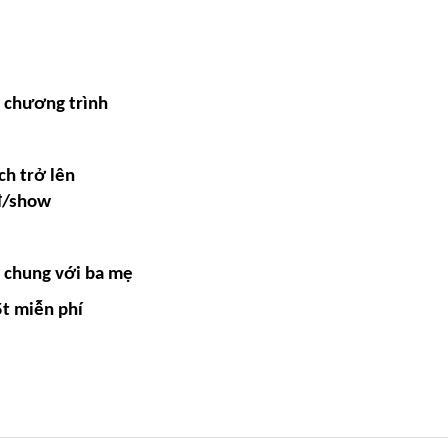
i chương trình
ch trở lên
đ/show
ủ chung với ba mẹ
5t miễn phí