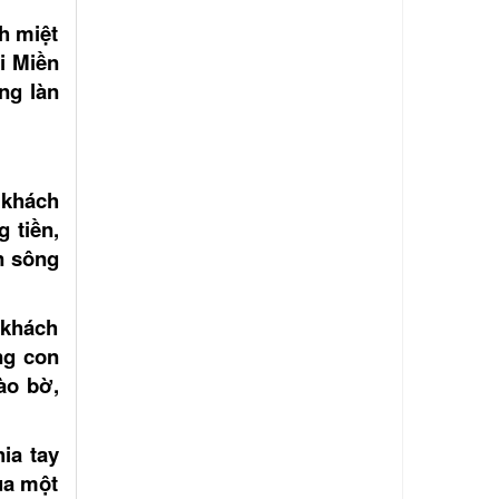
nh miệt
i Miền
ng làn
 khách
 tiền,
n sông
 khách
ng con
ào bờ,
ia tay
ua một