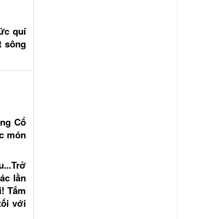
ức quí
t sông
òng Cổ
ác món
...Trở
ác lần
i! Tắm
ối với