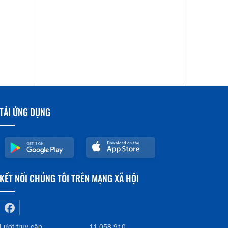
TẢI ỨNG DỤNG
KẾT NỐI CHÚNG TÔI TRÊN MẠNG XÃ HỘI
Lượt truy cập
11.058.910