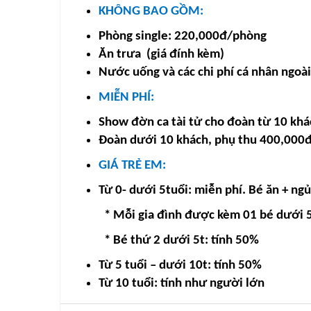
KHÔNG BAO GỒM:
Phòng single: 220,000đ/phòng
Ăn trưa (giá đính kèm)
Nước uống và các chi phí cá nhân ngoà
MIỄN PHÍ:
Show đờn ca tài tử cho đoàn từ 10 khá
Đoàn dưới 10 khách, phụ thu 400,000
GIÁ TRẺ EM:
Từ 0- dưới 5tuổi: miễn phí. Bé ăn + ng
* Mỗi gia đình được kèm 01 bé dưới 
* Bé thứ 2 dưới 5t: tính 50%
Từ 5 tuổi – dưới 10t: tính 50%
Từ 10 tuổi: tính như người lớn